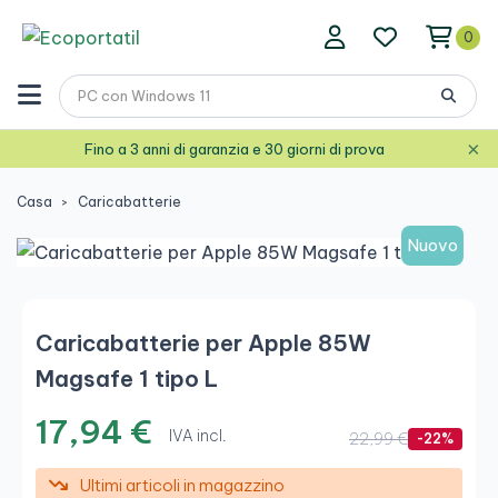
0
×
Fino a 3 anni di garanzia e 30 giorni di prova
Casa
Caricabatterie
Nuovo
Caricabatterie per Apple 85W
Magsafe 1 tipo L
17,94 €
IVA incl.
22,99 €
-22%
Ultimi articoli in magazzino