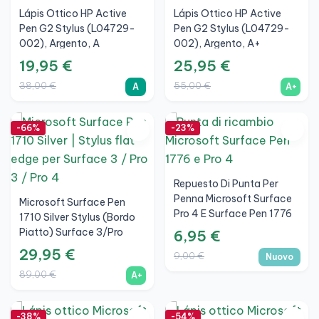
Lápis Ottico HP Active
Lápis Ottico HP Active
Pen G2 Stylus (L04729-
Pen G2 Stylus (L04729-
002), Argento, A
002), Argento, A+
19,95 €
25,95 €
38,00 €
55,00 €
A
A+
-66%
-23%
Repuesto Di Punta Per
Penna Microsoft Surface
Microsoft Surface Pen
Pro 4 E Surface Pen 1776
1710 Silver Stylus (bordo
Piatto) Surface 3/Pro
6,95 €
3/Pro 4, A+
29,95 €
9,00 €
Nuovo
89,00 €
A+
-38%
-54%