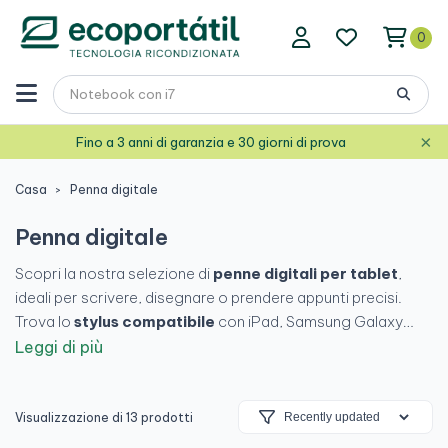
0
×
Fino a 3 anni di garanzia e 30 giorni di prova
Casa
Penna digitale
Penna digitale
Scopri la nostra selezione di
penne digitali per tablet
,
ideali per scrivere, disegnare o prendere appunti precisi.
Trova lo
stylus compatibile
con iPad, Samsung Galaxy
Tab, Microsoft Surface, Huawei e altre marche, dotato di
Leggi di più
punta sensibile alla pressione
e batteria a lunga durata.
Perfetto per professionisti, studenti e artisti che cercano
controllo e comfort
a ogni tratto, al miglior prezzo.
Visualizzazione di 13 prodotti