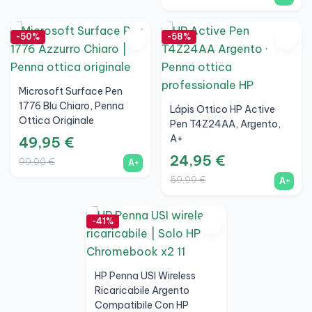
-50%
-58%
Microsoft Surface Pen
1776 Blu Chiaro, Penna
Lápis Ottico HP Active
Ottica Originale
Pen T4Z24AA, Argento,
Compatibile Con Surface
A+
49,95 €
Pro, Go E Studio, A+
24,95 €
99,00 €
A+
59,99 €
A+
-41%
HP Penna USI Wireless
Ricaricabile Argento
Compatibile Con HP