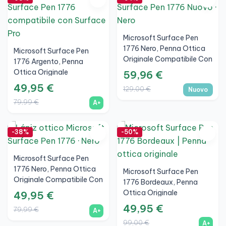
Microsoft Surface Pen
1776 Nero, Penna Ottica
Microsoft Surface Pen
Originale Compatibile Con
1776 Argento, Penna
Surface Pro, Go E Studio,
Ottica Originale
59,96 €
Nuovo
Compatibile Con Surface
49,95 €
129,00 €
Nuovo
Pro, Go E Studio, A+
79,99 €
A+
-38%
-50%
Microsoft Surface Pen
1776 Nero, Penna Ottica
Microsoft Surface Pen
Originale Compatibile Con
1776 Bordeaux, Penna
Surface Pro, Go E Studio,
Ottica Originale
49,95 €
A+
Compatibile Con Surface
49,95 €
79,99 €
A+
Pro, Go E Studio, A+
99,00 €
A+