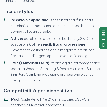
fanno la differenza.
Tipi di stylus
Passivo o capacitivo:
senza batteria, funziona su
qualsiasi schermo touch. Ideale per un uso base e con
compatibilità universale.
R
Attivo:
dotato di elettronica e batteria (USB-C o
F
I
L
T
E
sostituibile), offre
sensibilità alla pressione
,
rilevamento dell'inclinazione e maggiore precisione.
Pensato per disegno, appunti avanzati e design.
EMR (senza batteria):
tecnologia elettromagnetica
usata da Wacom, Samsung S Pen e Microsoft Surface
Slim Pen. Combina precisione professionale senza
bisogno di ricarica.
Compatibilità per dispositivo
iPad:
Apple Pencil 1ª e 2ª generazione, USB-C e
alternative universali compatibili.