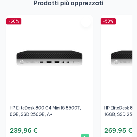
Prodotti più apprezzati
-60%
-58%
HP EliteDesk 800 G4 Mini I5 8500T,
HP EliteDesk 80
8GB, SSD 256GB, A+
16GB, SSD 256
239,96 €
269,95 €