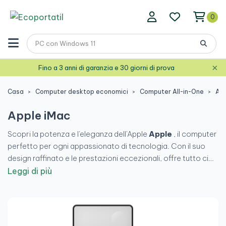
0
×
Fino a 3 anni di garanzia e 30 giorni di prova
Casa
Computer desktop economici
Computer All-in-One
App
Apple iMac
Scopri la potenza e l'eleganza dell'Apple
Apple
, il computer
perfetto per ogni appassionato di tecnologia. Con il suo
design raffinato e le prestazioni eccezionali, offre tutto ciò
di cui hai bisogno per lavoro e svago. Nel nostro negozio
di
Leggi di più
prodotti ricondizionati
, troverai l'iMac perfetto a un
prezzo imbattibile. Non perdertelo!