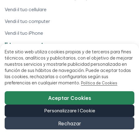
Vendi il tuo cellulare
Vendi il tuo computer
Vendi il tuo iPhone
Il tuo account
Este sitio web utiliza cookies propias y de terceros para fines
Diritto di recesso
técnicos, analíticos y publicitarios, con el objetivo de mejorar
nuestros servicios y mostrarle publicidad personalizada en
Elaborare una garanzia
función de sus hábitos de navegación. Puede aceptar todas
las cookies, rechazarlas o configurarlas según sus
I miei ordini
preferencias en cualquier momento.
Política de Cookies
Il mio conto
Aceptar Cookies
Scarica la mia fattura
Personalizzare I Cookie
Trova il mio ordine
Rechazar
Termini legali