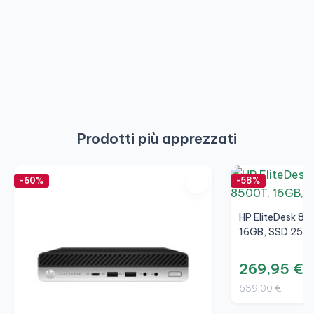
Prodotti più apprezzati
-60%
-58%
HP EliteDesk 80
16GB, SSD 256
269,95 €
639,00 €