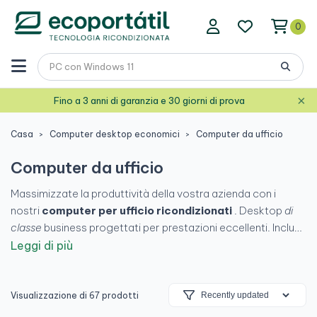
0
×
Fino a 3 anni di garanzia e 30 giorni di prova
Casa
Computer desktop economici
Computer da ufficio
Computer da ufficio
Massimizzate la produttività della vostra azienda con i
nostri
computer per ufficio ricondizionati
. Desktop
di
classe
business progettati per prestazioni eccellenti. Inclusi
Windows 10/11 Pro
, fattura IVA dettagliata per i lavoratori
Leggi di più
autonomi e
3 anni di garanzia
. Aggiornate le vostre
postazioni di lavoro al miglior prezzo.
Visualizzazione di 67 prodotti