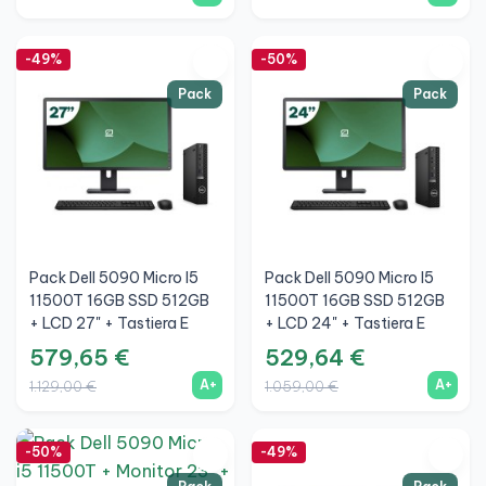
-49%
-50%
Pack
Pack
Pack Dell 5090 Micro I5
Pack Dell 5090 Micro I5
11500T 16GB SSD 512GB
11500T 16GB SSD 512GB
+ LCD 27" + Tastiera E
+ LCD 24" + Tastiera E
Mouse Wireless + WiFi
Mouse Wireless + WiFi
579,65 €
529,64 €
A+
A+
1.129,00 €
1.059,00 €
-50%
-49%