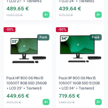
+ LCD 27" + Tastiera E
+ LCD 24" + Tastiera E
Mouse Wireless + WiFi
Mouse Wireless + WiFi
489,65 €
439,64 €
A+
A+
1.059,00 €
979,00 €
-55%
-50%
Pack
Pack
Pack HP 800 G6 Mini I5
Pack HP 800 G6 Mini I5
10500T 8GB SSD 256GB
10500T 16GB SSD 512GB
+ LCD 23" + Tastiera E
+ LCD 34" + Tastiera E
Mouse Wireless + WiFi
Mouse Wireless + WiFi
449,65 €
719,65 €
A+
A+
999,00 €
1.449,00 €