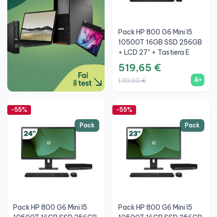
Pack HP 800 G6 Mini I5
10500T 16GB SSD 256GB
+ LCD 27" + Tastiera E
Mouse Wireless + WiFi
519,65 €
A+
1.119,00 €
-55%
-55%
Pack
Pack
Pack HP 800 G6 Mini I5
Pack HP 800 G6 Mini I5