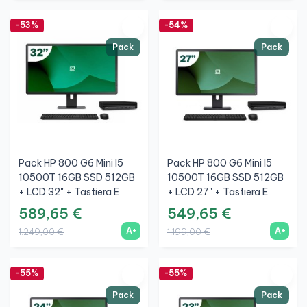
-53%
-54%
Pack
Pack
Pack HP 800 G6 Mini I5
Pack HP 800 G6 Mini I5
10500T 16GB SSD 512GB
10500T 16GB SSD 512GB
+ LCD 32" + Tastiera E
+ LCD 27" + Tastiera E
Mouse Wireless + WiFi
Mouse Wireless + WiFi
589,65 €
549,65 €
A+
A+
1.249,00 €
1.199,00 €
-55%
-55%
Pack
Pack