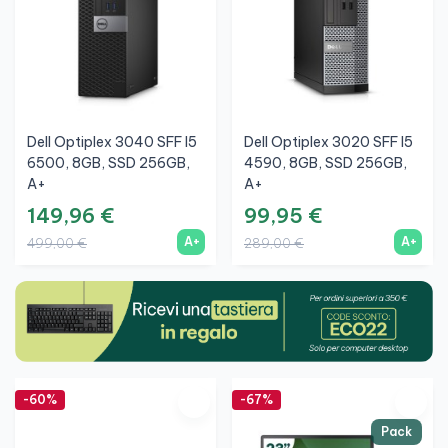
Dell Optiplex 3040 SFF I5
Dell Optiplex 3020 SFF I5
6500, 8GB, SSD 256GB,
4590, 8GB, SSD 256GB,
A+
A+
149,96 €
99,95 €
A+
A+
499,00 €
289,00 €
-60%
-67%
Pack