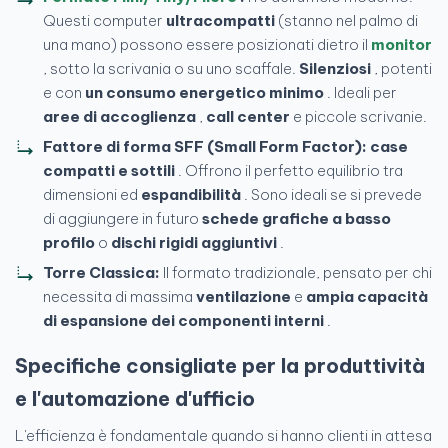
Questi computer
ultracompatti
(stanno nel palmo di
una mano) possono essere posizionati dietro il
monitor
, sotto la scrivania o su uno scaffale.
Silenziosi
, potenti
e con
un consumo energetico minimo
. Ideali per
aree di accoglienza
,
call center
e piccole scrivanie.
Fattore di forma SFF (Small Form Factor):
case
compatti e sottili
. Offrono il perfetto equilibrio tra
dimensioni ed
espandibilità
. Sono ideali se si prevede
di aggiungere in futuro
schede grafiche a basso
profilo
o
dischi rigidi aggiuntivi
.
Torre Classica:
Il formato tradizionale, pensato per chi
necessita di massima
ventilazione
e
ampia capacità
di espansione dei componenti interni
.
Specifiche consigliate per la produttività
e l'automazione d'ufficio
L'efficienza è fondamentale quando si hanno clienti in attesa