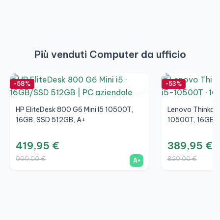
Più venduti Computer da ufficio
-58%
-53%
HP EliteDesk 800 G6 Mini I5 10500T,
Lenovo Thinkcen
16GB, SSD 512GB, A+
10500T, 16GB, 
419,95 €
389,95 €
999,00 €
829,00 €
A+