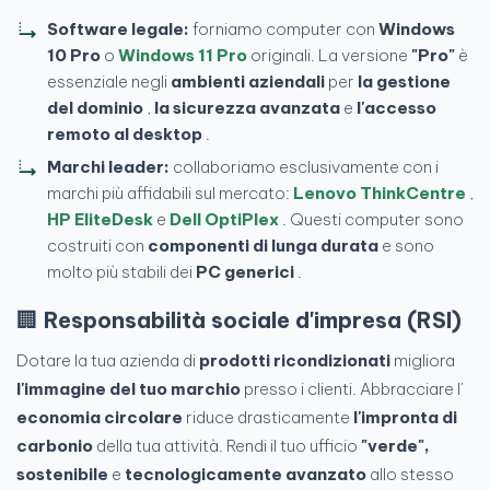
Software legale:
forniamo computer con
Windows
10 Pro
o
Windows 11 Pro
originali. La versione
"Pro"
è
essenziale negli
ambienti aziendali
per
la gestione
del dominio
,
la sicurezza avanzata
e
l'accesso
remoto al desktop
.
Marchi leader:
collaboriamo esclusivamente con i
marchi più affidabili sul mercato:
Lenovo ThinkCentre
,
HP EliteDesk
e
Dell OptiPlex
. Questi computer sono
costruiti con
componenti di lunga durata
e sono
molto più stabili dei
PC generici
.
🏢
Responsabilità sociale d'impresa (RSI)
Dotare la tua azienda di
prodotti ricondizionati
migliora
l'immagine del tuo marchio
presso i clienti. Abbracciare l'
economia circolare
riduce drasticamente
l'impronta di
carbonio
della tua attività. Rendi il tuo ufficio
"verde",
sostenibile
e
tecnologicamente avanzato
allo stesso