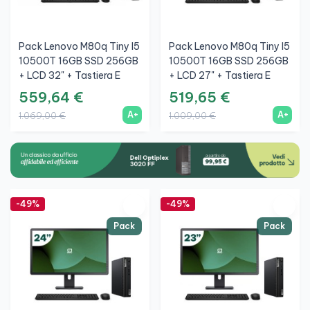
Pack Lenovo M80q Tiny I5
Pack Lenovo M80q Tiny I5
10500T 16GB SSD 256GB
10500T 16GB SSD 256GB
+ LCD 32" + Tastiera E
+ LCD 27" + Tastiera E
Mouse Wireless + WiFi
Mouse Wireless + WiFi
559,64 €
519,65 €
A+
A+
1.069,00 €
1.009,00 €
-49%
-49%
Pack
Pack