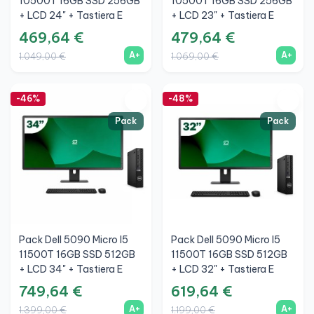
10500T 16GB SSD 256GB
10500T 16GB SSD 256GB
+ LCD 24" + Tastiera E
+ LCD 23" + Tastiera E
Mouse Wireless + WiFi
Mouse Wireless + WiFi
469,64 €
479,64 €
A+
A+
1.049,00 €
1.069,00 €
-46%
-48%
Pack
Pack
Pack Dell 5090 Micro I5
Pack Dell 5090 Micro I5
11500T 16GB SSD 512GB
11500T 16GB SSD 512GB
+ LCD 34" + Tastiera E
+ LCD 32" + Tastiera E
Mouse Wireless + WiFi
Mouse Wireless + WiFi
749,64 €
619,64 €
A+
A+
1.399,00 €
1.199,00 €