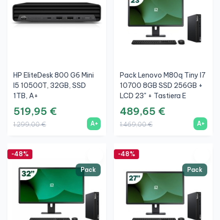
HP EliteDesk 800 G6 Mini
Pack Lenovo M80q Tiny I7
I5 10500T, 32GB, SSD
10700 8GB SSD 256GB +
1TB, A+
LCD 23" + Tastiera E
Mouse Wireless + WiFi
519,95 €
489,65 €
A+
A+
1.299,00 €
1.469,00 €
-48%
-48%
Pack
Pack