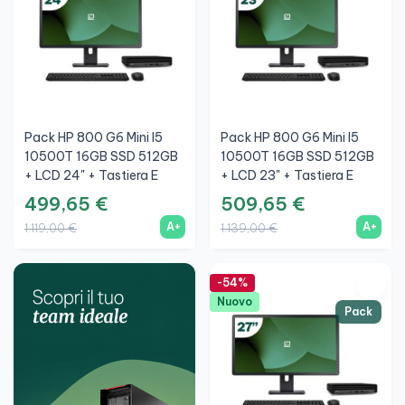
Pack HP 800 G6 Mini I5
Pack HP 800 G6 Mini I5
10500T 16GB SSD 512GB
10500T 16GB SSD 512GB
+ LCD 24" + Tastiera E
+ LCD 23" + Tastiera E
Mouse Wireless + WiFi
Mouse Wireless + WiFi
499,65 €
509,65 €
A+
A+
1.119,00 €
1.139,00 €
-54%
Nuovo
Pack