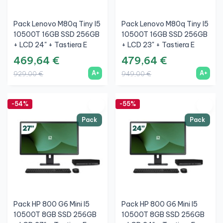
Pack Lenovo M80q Tiny I5
Pack Lenovo M80q Tiny I5
10500T 16GB SSD 256GB
10500T 16GB SSD 256GB
+ LCD 24" + Tastiera E
+ LCD 23" + Tastiera E
Mouse Wireless + WiFi
Mouse Wireless + WiFi
469,64 €
479,64 €
A+
A+
929,00 €
949,00 €
-54%
-55%
Pack
Pack
Pack HP 800 G6 Mini I5
Pack HP 800 G6 Mini I5
10500T 8GB SSD 256GB
10500T 8GB SSD 256GB