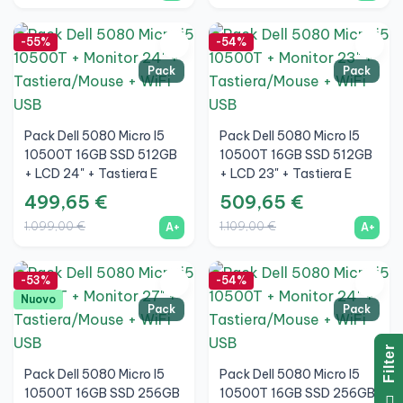
-55%
-54%
Pack
Pack
Pack Dell 5080 Micro I5
Pack Dell 5080 Micro I5
10500T 16GB SSD 512GB
10500T 16GB SSD 512GB
+ LCD 24" + Tastiera E
+ LCD 23" + Tastiera E
Mouse Wireless + WiFi
Mouse Wireless + WiFi
499,65 €
509,65 €
1.099,00 €
1.109,00 €
A+
A+
-53%
-54%
Nuovo
Pack
Pack
R
Pack Dell 5080 Micro I5
Pack Dell 5080 Micro I5
F
I
L
T
E
10500T 16GB SSD 256GB
10500T 16GB SSD 256GB