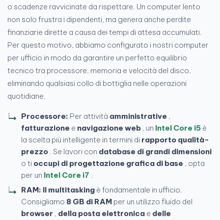
o scadenze ravvicinate da rispettare. Un computer lento
non solo frustra i dipendenti, ma genera anche perdite
finanziarie dirette a causa dei tempi di attesa accumulati.
Per questo motivo, abbiamo configurato i nostri computer
per ufficio in modo da garantire un perfetto equilibrio
tecnico tra processore, memoria e velocità del disco,
eliminando qualsiasi collo di bottiglia nelle operazioni
quotidiane.
Processore:
Per attività
amministrative
,
fatturazione
e
navigazione web
, un
Intel Core i5
è
la scelta più intelligente in termini di
rapporto qualità-
prezzo
. Se lavori con
database di grandi dimensioni
o ti
occupi di progettazione grafica di base
, opta
per un
Intel Core i7
.
RAM:
Il multitasking
è fondamentale in ufficio.
Consigliamo
8 GB di RAM
per un utilizzo fluido del
browser
,
della posta elettronica
e
delle