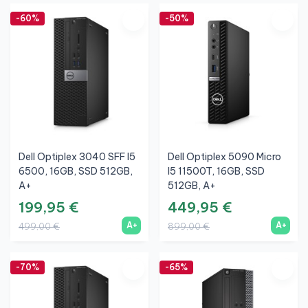
-60%
-50%
Dell Optiplex 3040 SFF I5
Dell Optiplex 5090 Micro
6500, 16GB, SSD 512GB,
I5 11500T, 16GB, SSD
A+
512GB, A+
199,95 €
449,95 €
A+
A+
499,00 €
899,00 €
-70%
-65%