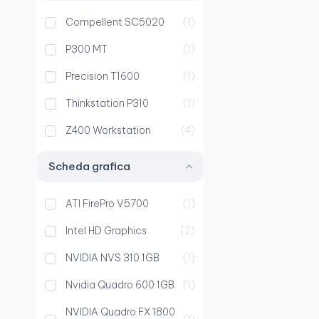
Compellent SC5020
1
P300 MT
1
Precision T1600
1
Thinkstation P310
1
Z400 Workstation
4
Scheda grafica
ATI FirePro V5700
1
Intel HD Graphics
2
NVIDIA NVS 310 1GB
1
Nvidia Quadro 600 1GB
1
NVIDIA Quadro FX 1800