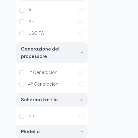
A
4
A+
3
USCITA
1
Generazione del
processore
1º Generación
4
4º Generación
1
Schermo tattile
No
1
Modello