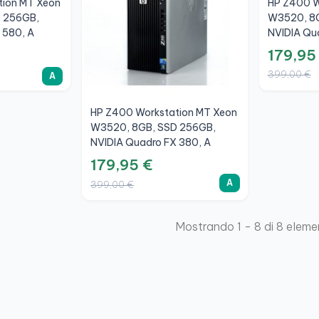
tion MT Xeon
HP Z400 W
 256GB,
W3520, 8G
 580, A
NVIDIA Qu
179,95
399,00 €
A
HP Z400 Workstation MT Xeon
W3520, 8GB, SSD 256GB,
NVIDIA Quadro FX 380, A
179,95 €
A
399,00 €
Mostrando 1 - 8 di 8 eleme