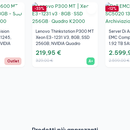
-33%
-12%
ision
Lenovo Thinkstation P300 MT
Server Di A
 1245,
Xeon E3-1231 V3, 8GB, SSD
EMC Compe
VIDIA
256GB, NVIDIA Quadro
1.92 TB SA
K2000 2GB, A+
219,95 €
2.599,
329,00 €
2.599,00 €
Outlet
A+
Prodotti più apprezzati