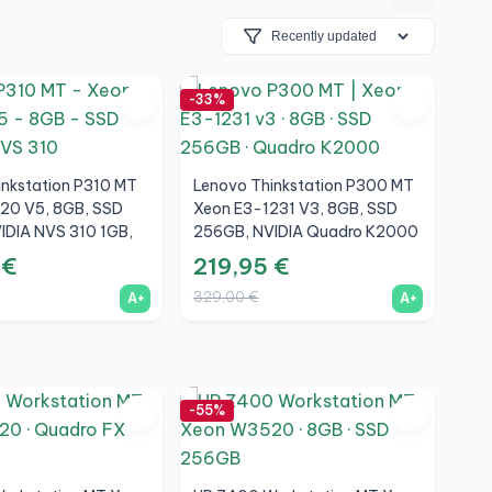
-33%
inkstation P310 MT
Lenovo Thinkstation P300 MT
220 V5, 8GB, SSD
Xeon E3-1231 V3, 8GB, SSD
IDIA NVS 310 1GB,
256GB, NVIDIA Quadro K2000
2GB, A+
 €
219,95 €
329,00 €
A+
A+
-55%