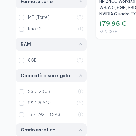
HP Z400 Worksta
Formato torre
W3520, 8GB, SSD
NVIDIA Quadro FX
MT (Torre)
7
179,95 €
Rack 3U
1
399,00 €
RAM
8GB
7
Capacità disco rigido
SSD 128GB
1
SSD 256GB
6
13 × 1.92 TB SAS
1
Grado estetico