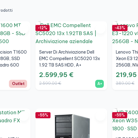
rodotti
-12%
-43%
ecision T1600
Server Di Archiviazione Dell
Lenovo Th
 8GB, SSD
EMC Compellent SC5020 13x
Xeon E3 1
uadro 600
1.92 TB SAS HDD, A+
256GB, NV
A+
2.599,95 €
219,95
2.599,00 €
389,00 €
Outlet
A+
-55%
-55%