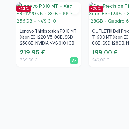
-43%
-20%
Lenovo Thinkstation P310 MT
OUTLET!!! Dell Prec
Xeon E3 1220 V5, 8GB, SSD
T1600 MT Xeon E3
256GB, NVIDIA NVS 310 1GB,
8GB, SSD 128GB, N
A+
Quadro 600 1GB
219,95 €
199,00 €
389,00 €
249,00 €
A+