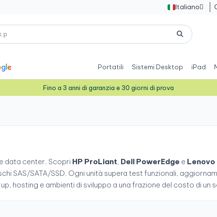
Italiano

Portatili
Sistemi Desktop
iPad
Fino a 3 anni di garanzia e 30 giorni di prova
 e data center. Scopri
HP ProLiant
,
Dell PowerEdge
e
Lenovo 
hi SAS/SATA/SSD. Ogni unità supera test funzionali, aggiorname
kup, hosting e ambienti di sviluppo a una frazione del costo di u