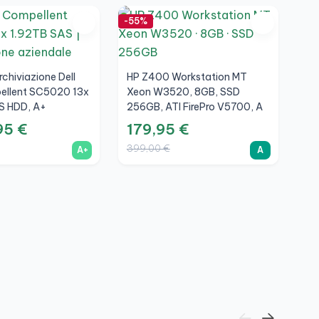
-55%
-5
rchiviazione Dell
HP Z400 Workstation MT
llent SC5020 13x
Xeon W3520, 8GB, SSD
S HDD, A+
256GB, ATI FirePro V5700, A
95 €
179,95 €
399,00 €
A+
A
HP
Xe
25
38
1
39