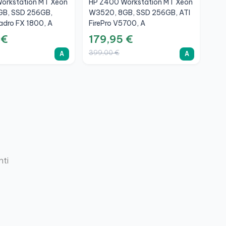
orkstation MT Xeon
HP Z400 Workstation MT Xeon
B, SSD 256GB,
W3520, 8GB, SSD 256GB, ATI
adro FX 1800, A
FirePro V5700, A
 €
179,95 €
399,00 €
A
A
nti