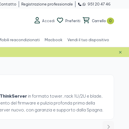
Contatto
Registrazione professionale
951 20 47 46
Accedi
Preferiti
Carrello
0
Mobili reacondizionati
Macbook
Vendi il tuo dispositivo
×
ThinkServer
in formato tower, rack 1U/2U e blade,
nto del firmware e pulizia profonda prima della
n server nuovo, con garanzia e supporto dalla Spagna.