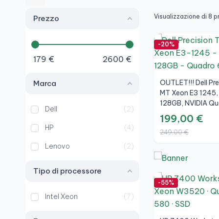
Visualizzazione di 8 p
Prezzo
-20%
179
€
2600
€
OUTLET!!! Dell Pr
Marca
MT Xeon E3 1245,
128GB, NVIDIA Q
Dell
2
1GB
199,00 €
HP
4
249,00 €
Lenovo
2
Tipo di processore
-55%
Intel Xeon
7