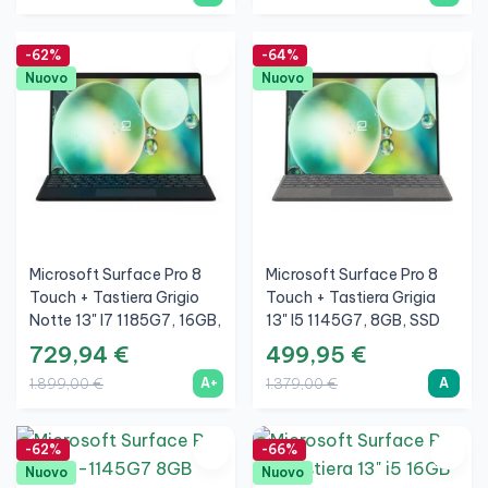
-62%
-64%
Nuovo
Nuovo
Microsoft Surface Pro 8
Microsoft Surface Pro 8
Touch + Tastiera Grigio
Touch + Tastiera Grigia
Notte 13" I7 1185G7, 16GB,
13" I5 1145G7, 8GB, SSD
SSD 512GB, 3K, Grafite,
256GB, 3K, Grafite, A
729,94 €
499,95 €
A+
A+
A
1.899,00 €
1.379,00 €
-62%
-66%
Nuovo
Nuovo