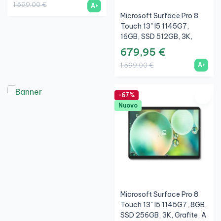
1.599,00 €
A+
Microsoft Surface Pro 8
Touch 13" I5 1145G7,
16GB, SSD 512GB, 3K,
Grafite, A+
679,95 €
A+
1.599,00 €
-67%
Nuovo
Microsoft Surface Pro 8
Touch 13" I5 1145G7, 8GB,
SSD 256GB, 3K, Grafite, A