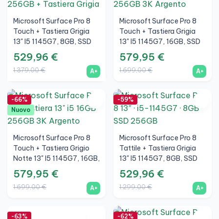
Microsoft Surface Pro 8
Microsoft Surface Pro 8
Touch + Tastiera Grigia
Touch + Tastiera Grigia
13" I5 1145G7, 8GB, SSD
13" I5 1145G7, 16GB, SSD
256GB, 3K, Grafite, A+
256GB, 3K, Argento, A+
529,96 €
579,95 €
1.379,00 €
1.699,00 €
A+
A+
-66%
-59%
Nuovo
Microsoft Surface Pro 8
Microsoft Surface Pro 8
Touch + Tastiera Grigio
Tattile + Tastiera Grigia
Notte 13" I5 1145G7, 16GB,
13" I5 1145G7, 8GB, SSD
SSD 256GB, 3K, Argento,
256GB, 3K, Argento, A+
579,95 €
529,96 €
A+
1.699,00 €
1.299,00 €
A+
A+
-63%
-62%