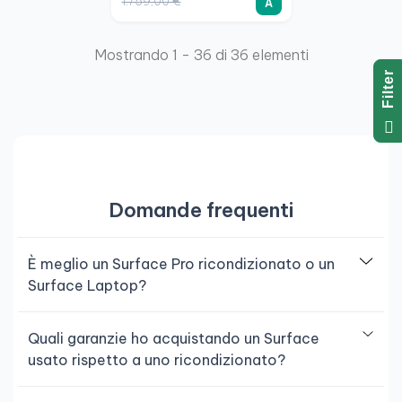
1.759,00 €
A
Mostrando 1 - 36 di 36 elementi
R
F
I
L
T
E
Domande frequenti
È meglio un Surface Pro ricondizionato o un
Surface Laptop?
Quali garanzie ho acquistando un Surface
usato rispetto a uno ricondizionato?