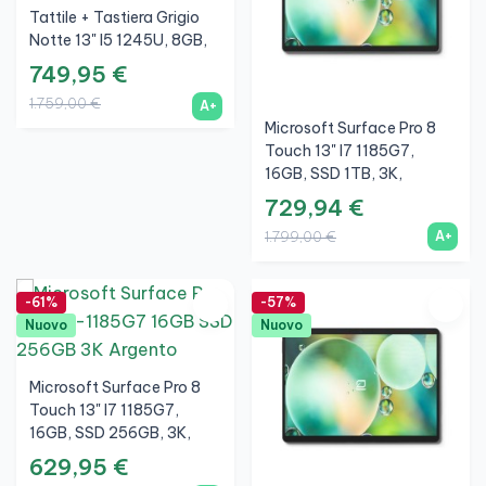
Tattile + Tastiera Grigio
Notte 13" I5 1245U, 8GB,
SSD 256GB, 3K, Argento,
749,95 €
A+
1.759,00 €
A+
Microsoft Surface Pro 8
Touch 13" I7 1185G7,
16GB, SSD 1TB, 3K,
Argento, A+
729,94 €
A+
1.799,00 €
-61%
-57%
Nuovo
Nuovo
Microsoft Surface Pro 8
Touch 13" I7 1185G7,
16GB, SSD 256GB, 3K,
Argento, A+
629,95 €