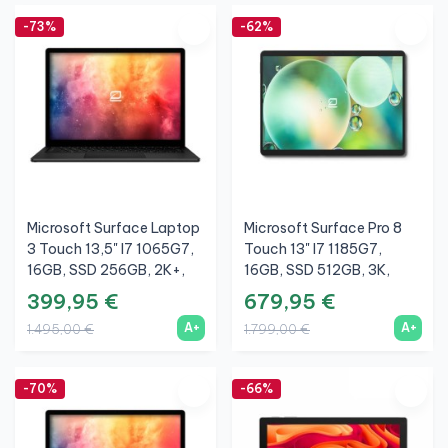
-73%
-62%
Microsoft Surface Laptop
Microsoft Surface Pro 8
3 Touch 13,5" I7 1065G7,
Touch 13" I7 1185G7,
16GB, SSD 256GB, 2K+,
16GB, SSD 512GB, 3K,
Nero, A+
Grafite, A+
399,95 €
679,95 €
A+
A+
1.495,00 €
1.799,00 €
-70%
-66%