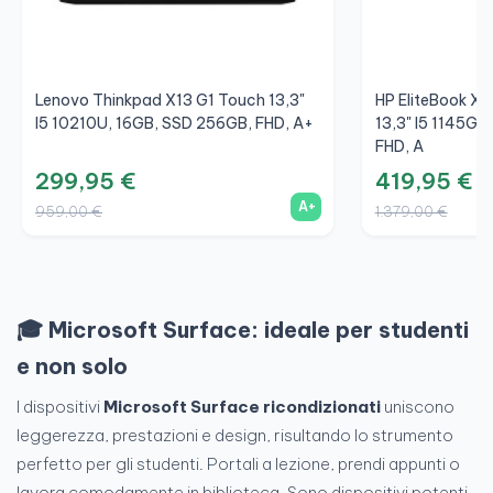
Lenovo Thinkpad X13 G1 Touch 13,3"
HP EliteBook X
I5 10210U, 16GB, SSD 256GB, FHD, A+
13,3" I5 1145G7
FHD, A
299,95 €
419,95 €
A+
959,00 €
1.379,00 €
🎓 Microsoft Surface: ideale per studenti
e non solo
I dispositivi
Microsoft Surface ricondizionati
uniscono
leggerezza, prestazioni e design, risultando lo strumento
perfetto per gli studenti. Portali a lezione, prendi appunti o
lavora comodamente in biblioteca. Sono dispositivi potenti