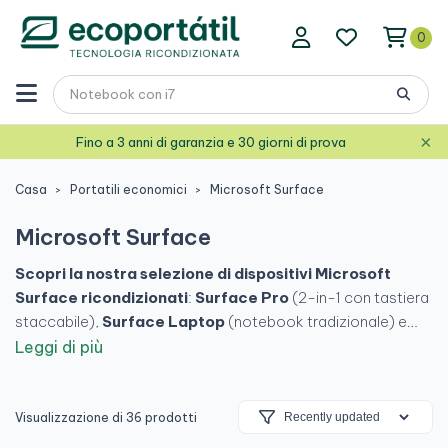
0
×
Fino a 3 anni di garanzia e 30 giorni di prova
Casa
Portatili economici
Microsoft Surface
Microsoft Surface
Scopri la nostra selezione di dispositivi Microsoft
Surface ricondizionati
:
Surface Pro
(2-in-1 con tastiera
staccabile),
Surface Laptop
(notebook tradizionale) e
Surface Go
(compatto e leggero). Leggeri, potenti e
Leggi di più
perfetti per studiare, lavorare o creare.
Acquista in tutta
sicurezza
e ottieni un dispositivo versatile, come nuovo, a
un prezzo molto più accessibile.
Visualizzazione di 36 prodotti