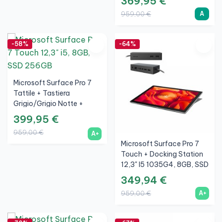
369,95 €
256GB, 3K, A
A
959,00 €
-58%
-64%
Microsoft Surface Pro 7
Tattile + Tastiera
Grigio/Grigio Notte +
Docking Station 12,3" I5
399,95 €
1035G4, 8GB, SSD
959,00 €
A+
256GB, 3K, A+
Microsoft Surface Pro 7
Touch + Docking Station
12,3" I5 1035G4, 8GB, SSD
256GB, 3K, A+
349,94 €
A+
959,00 €