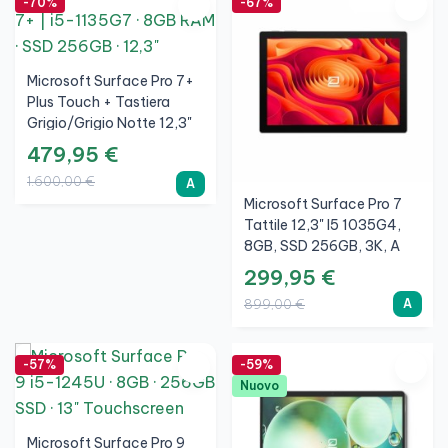
-70%
-67%
Microsoft Surface Pro 7+
Plus Touch + Tastiera
Grigio/Grigio Notte 12,3"
I5 1135G7, 8GB, SSD
479,95 €
256GB, 3K, Argento, A
1.600,00 €
A
Microsoft Surface Pro 7
Tattile 12,3" I5 1035G4,
8GB, SSD 256GB, 3K, A
299,95 €
A
899,00 €
-57%
-59%
Nuovo
Microsoft Surface Pro 9