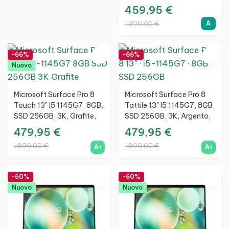
032826
459,95 €
A
1.399,00 €
-66%
-66%
Nuovo
Microsoft Surface Pro 8
Microsoft Surface Pro 8
Touch 13" I5 1145G7, 8GB,
Tattile 13" I5 1145G7, 8GB,
SSD 256GB, 3K, Grafite,
SSD 256GB, 3K, Argento,
A+
A+
479,95 €
479,95 €
1.399,00 €
1.399,00 €
A+
A+
-60%
-60%
Nuovo
Nuovo