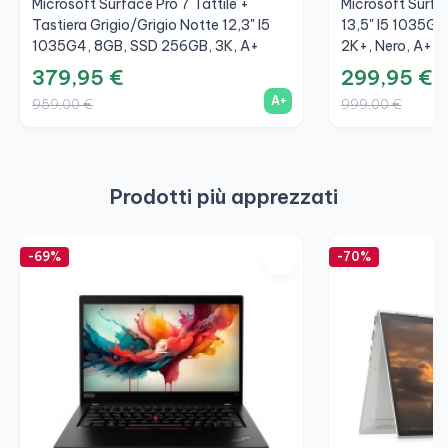
Microsoft Surface Pro 7 Tattile +
Microsoft Surf
Tastiera Grigio/Grigio Notte 12,3" I5
13,5" I5 1035G
1035G4, 8GB, SSD 256GB, 3K, A+
2K+, Nero, A+
379,95 €
299,95 €
A+
959,00 €
999,00 €
Prodotti più apprezzati
-69%
-70%