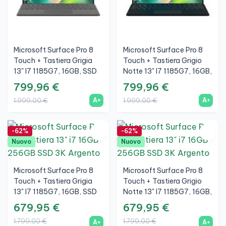
Microsoft Surface Pro 8
Microsoft Surface Pro 8
Touch + Tastiera Grigia
Touch + Tastiera Grigio
13" I7 1185G7, 16GB, SSD
Notte 13" I7 1185G7, 16GB,
1TB, 3K, Argento, A+
SSD 1TB, 3K, Argento, A+
799,96 €
799,96 €
A+
A+
1.999,00 €
1.999,00 €
-62%
-62%
Nuovo
Nuovo
Microsoft Surface Pro 8
Microsoft Surface Pro 8
Touch + Tastiera Grigia
Touch + Tastiera Grigio
13" I7 1185G7, 16GB, SSD
Notte 13" I7 1185G7, 16GB,
256GB, 3K, Argento, A+
SSD 256GB, 3K, Argento,
679,95 €
679,95 €
030826
A+
1.799,00 €
1.799,00 €
A+
A+