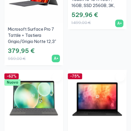
16GB, SSD 256GB, 3K,
Argento, A+
529,96 €
1.499,00 €
A+
Microsoft Surface Pro 7
Tattile + Tastiera
Grigio/Grigio Notte 12,3"
I5 1035G4, 8GB, SSD
379,95 €
256GB, 3K, A+
A+
959,00 €
-62%
-75%
Nuovo