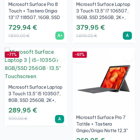
Microsoft Surface Pro 8
Microsoft Surface Laptop
Touch + Tastiera Grigia
3 Touch 13,5" I7 1065G7,
13" I7 1185G7, 16GB, SSD
16GB, SSD 256GB, 2K+,
512GB, 3K, Grafite, A+
Nero, A
729,94 €
379,95 €
A+
A
1.899,00 €
1.495,00 €
-71%
-61%
Microsoft Surface Laptop
3 Touch 13,5" I5 1035G7,
8GB, SSD 256GB, 2K+,
Nero, A
289,95 €
Microsoft Surface Pro 7
999,00 €
A
Tattile + Tastiera
Grigio/Grigio Notte 12,3"
I5 1035G4, 8GB, SSD