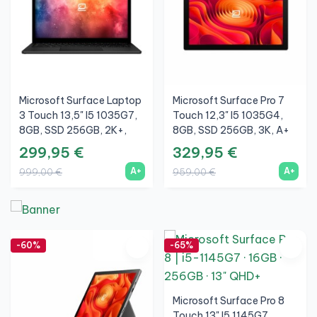
Microsoft Surface Laptop
Microsoft Surface Pro 7
3 Touch 13,5" I5 1035G7,
Touch 12,3" I5 1035G4,
8GB, SSD 256GB, 2K+,
8GB, SSD 256GB, 3K, A+
Nero, A+
299,95 €
329,95 €
A+
A+
999,00 €
959,00 €
-60%
-65%
Microsoft Surface Pro 8
Touch 13" I5 1145G7,