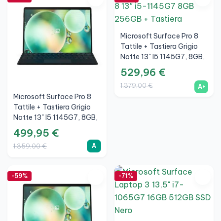
Microsoft Surface Pro 8
Tattile + Tastiera Grigio
Notte 13" I5 1145G7, 8GB,
SSD 256GB, 3K, Grafite,
529,96 €
A+
1.379,00 €
A+
Microsoft Surface Pro 8
Tattile + Tastiera Grigio
Notte 13" I5 1145G7, 8GB,
SSD 256GB, 3K, Grafite, A
499,95 €
A
1.359,00 €
-59%
-71%