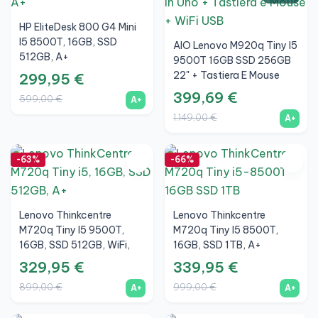
HP EliteDesk 800 G4 Mini
I5 8500T, 16GB, SSD
AIO Lenovo M920q Tiny I5
512GB, A+
9500T 16GB SSD 256GB
22" + Tastiera E Mouse
299,95 €
Wireless + WiFi
399,69 €
599,00 €
A+
1.149,00 €
A+
-63%
-66%
Lenovo Thinkcentre
Lenovo Thinkcentre
M720q Tiny I5 9500T,
M720q Tiny I5 8500T,
16GB, SSD 512GB, WiFi,
16GB, SSD 1TB, A+
A+
329,95 €
339,95 €
899,00 €
999,00 €
A+
A+