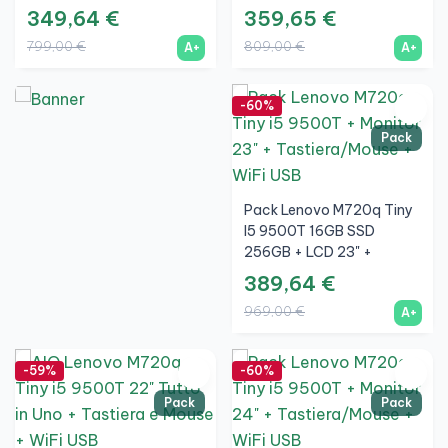
Mouse Wireless + WiFi
Mouse Wireless + WiFi
349,64 €
359,65 €
799,00 €
809,00 €
A+
A+
-60%
Pack
Pack Lenovo M720q Tiny
I5 9500T 16GB SSD
256GB + LCD 23" +
Tastiera E Mouse Wireless
389,64 €
+ WiFi
969,00 €
A+
-59%
-60%
Pack
Pack