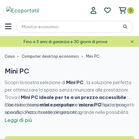
0
×
Fino a 3 anni di garanzia e 30 giorni di prova
Casa
Computer desktop economici
Mini PC
Mini PC
Scopri la nostra selezione di
Mini PC
, la soluzione perfetta
per ottimizzare lo spazio senza rinunciare alle prestazioni.
Trova il
Mini PC ideale per te a un prezzo accessibile
:
macchine compatte e potenti per la casa, l'ufficio o progetti
Che tu lo chiami
mini computer
o
micro PC
, qui lo trovi
specifici. Piccolo nelle dimensioni, grande nelle possibilità.
ricondizionato, testato e garantito.
Leggi di più