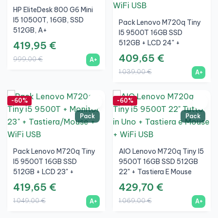
HP EliteDesk 800 G6 Mini
I5 10500T, 16GB, SSD
Pack Lenovo M720q Tiny
512GB, A+
I5 9500T 16GB SSD
512GB + LCD 24" +
419,95 €
Tastiera E Mouse Wireless
409,65 €
999,00 €
A+
+ WiFi
1.039,00 €
A+
-60%
-60%
Pack
Pack
Pack Lenovo M720q Tiny
AIO Lenovo M720q Tiny I5
I5 9500T 16GB SSD
9500T 16GB SSD 512GB
512GB + LCD 23" +
22" + Tastiera E Mouse
Tastiera E Mouse Wireless
Wireless + WiFi
419,65 €
429,70 €
+ WiFi
1.049,00 €
1.069,00 €
A+
A+