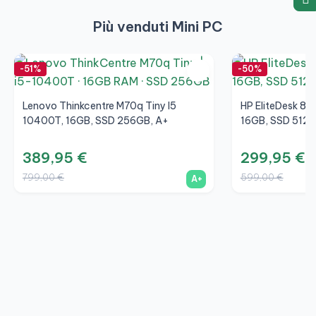
Più venduti Mini PC
-51%
-50%
Lenovo Thinkcentre M70q Tiny I5
HP EliteDesk 80
10400T, 16GB, SSD 256GB, A+
16GB, SSD 512G
389,95 €
299,95 €
799,00 €
599,00 €
A+