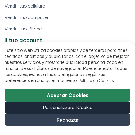
Vendi il tuo cellulare
Vendi il tuo computer
Vendi il tuo iPhone
Il tuo account
Este sitio web utiliza cookies propias y de terceros para fines
Diritto di recesso
técnicos, analíticos y publicitarios, con el objetivo de mejorar
nuestros servicios y mostrarle publicidad personalizada en
Elaborare una garanzia
función de sus hábitos de navegación. Puede aceptar todas
las cookies, rechazarlas o configurarlas según sus
I miei ordini
preferencias en cualquier momento.
Política de Cookies
Il mio conto
Aceptar Cookies
Scarica la mia fattura
Personalizzare I Cookie
Trova il mio ordine
Rechazar
Termini legali
Avviso legale