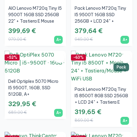
AIO Lenovo M720q Tiny I5
Pack Lenovo M720q Tiny
9500T 16GB SSD 256GB
I5 9500T 16GB SSD
22" + Tastiera E Mouse
256GB + LCD 24" +
Wireless + WiFi
Tastiera E Mouse Wireless
399,69 €
379,64 €
+ WiFi
979,00 €
949,00 €
A+
A+
-52%
-63%
Pack
Dell Optiplex 5070 Micro
I5 9500T, 16GB, SSD
Pack Lenovo M720q Tiny
512GB, A+
I5 8500T 8GB SSD 256GB
+ LCD 24" + Tastiera E
329,95 €
Mouse Wireless + WiFi
319,65 €
689,00 €
A+
869,00 €
A+