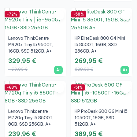
-72%
-58%
Lenovo ThinkCentre
HP EliteDesk 800 G4 Mini
M920x Tiny I5 9500T,
I5 8500T, 16GB, SSD
16GB, SSD 512GB, A+
256GB, A+
329,95 €
269,95 €
1.199,00 €
639,00 €
A+
A+
-68%
-51%
Lenovo Thinkcentre
HP ProDesk 600 G6 Mini I5
M720q Tiny I5 8500T,
10500T, 16GB, SSD
8GB, SSD 256GB, A+
512GB, A+
239,96 €
389,95 €