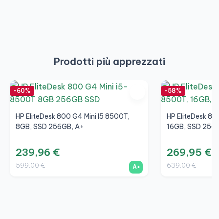
Prodotti più apprezzati
-60%
-58%
HP EliteDesk 800 G4 Mini I5 8500T,
HP EliteDesk 80
8GB, SSD 256GB, A+
16GB, SSD 256
239,96 €
269,95 €
599,00 €
639,00 €
A+