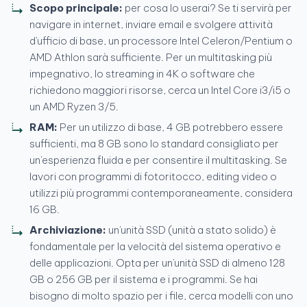
Scopo principale:
per cosa lo userai? Se ti servirà per
navigare in internet, inviare email e svolgere attività
d'ufficio di base, un processore Intel Celeron/Pentium o
AMD Athlon sarà sufficiente. Per un multitasking più
impegnativo, lo streaming in 4K o software che
richiedono maggiori risorse, cerca un Intel Core i3/i5 o
un AMD Ryzen 3/5.
RAM:
Per un utilizzo di base, 4 GB potrebbero essere
sufficienti, ma 8 GB sono lo standard consigliato per
un'esperienza fluida e per consentire il multitasking. Se
lavori con programmi di fotoritocco, editing video o
utilizzi più programmi contemporaneamente, considera
16 GB.
Archiviazione:
un'unità SSD (unità a stato solido) è
fondamentale per la velocità del sistema operativo e
delle applicazioni. Opta per un'unità SSD di almeno 128
GB o 256 GB per il sistema e i programmi. Se hai
bisogno di molto spazio per i file, cerca modelli con uno