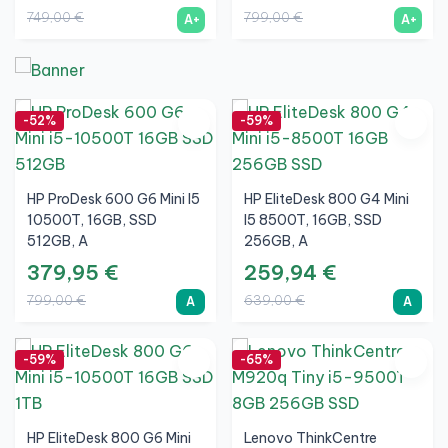
749,00 €
799,00 €
A+
A+
-52%
-59%
HP ProDesk 600 G6 Mini I5
HP EliteDesk 800 G4 Mini
10500T, 16GB, SSD
I5 8500T, 16GB, SSD
512GB, A
256GB, A
379,95 €
259,94 €
799,00 €
639,00 €
A
A
-59%
-65%
HP EliteDesk 800 G6 Mini
Lenovo ThinkCentre