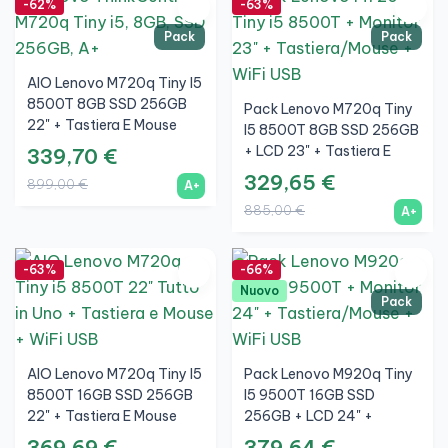
-62%
-63%
Pack
Pack
AIO Lenovo M720q Tiny I5
8500T 8GB SSD 256GB
Pack Lenovo M720q Tiny
22" + Tastiera E Mouse
I5 8500T 8GB SSD 256GB
Wireless + WiFi
+ LCD 23" + Tastiera E
339,70 €
Mouse Wireless + WiFi
329,65 €
899,00 €
A+
885,00 €
A+
-63%
-66%
Nuovo
Pack
AIO Lenovo M720q Tiny I5
Pack Lenovo M920q Tiny
8500T 16GB SSD 256GB
I5 9500T 16GB SSD
22" + Tastiera E Mouse
256GB + LCD 24" +
Wireless + WiFi
Tastiera E Mouse Wireless
369,69 €
379,64 €