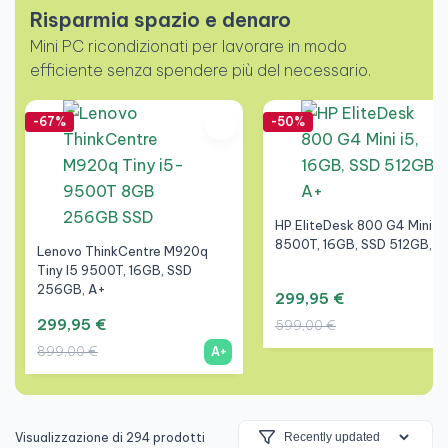
Risparmia spazio e denaro
Mini PC ricondizionati per lavorare in modo
efficiente senza spendere più del necessario.
-67%
-50%
HP EliteDesk 800 G4 Mini I5
8500T, 16GB, SSD 512GB, A
Lenovo ThinkCentre M920q
Tiny I5 9500T, 16GB, SSD
256GB, A+
299,95 €
299,95 €
599,00 €
899,00 €
A+
Visualizzazione di 294 prodotti