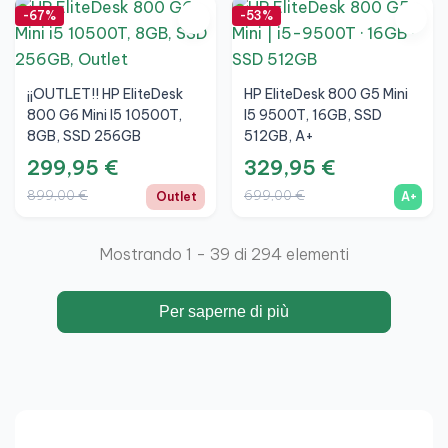
-67%
-53%
¡¡OUTLET!! HP EliteDesk
HP EliteDesk 800 G5 Mini
800 G6 Mini I5 10500T,
I5 9500T, 16GB, SSD
8GB, SSD 256GB
512GB, A+
299,95 €
329,95 €
899,00 €
699,00 €
Outlet
A+
Mostrando 1 - 39 di 294 elementi
Per saperne di più