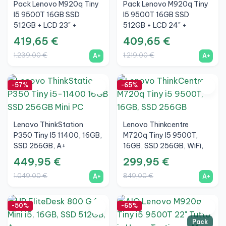
Pack Lenovo M920q Tiny
Pack Lenovo M920q Tiny
I5 9500T 16GB SSD
I5 9500T 16GB SSD
512GB + LCD 23" +
512GB + LCD 24" +
Tastiera E Mouse Wireless
Tastiera E Mouse Wireless
419,65 €
409,65 €
+ WiFi
+ WiFi
1.239,00 €
1.219,00 €
A+
A+
-57%
-65%
Lenovo ThinkStation
Lenovo Thinkcentre
P350 Tiny I5 11400, 16GB,
M720q Tiny I5 9500T,
SSD 256GB, A+
16GB, SSD 256GB, WiFi,
A+
449,95 €
299,95 €
1.049,00 €
849,00 €
A+
A+
-50%
-65%
Pack