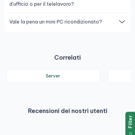
d'ufficio o per il telelavoro?
Vale la pena un mini PC ricondizionato?
Correlati
Server
Recensioni dei nostri utenti
R
F
I
L
T
E