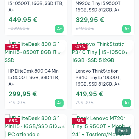
I5 10500T, 16GB, SSD 1TB,
M920q Tiny I5 9500T,
A+
16GB, SSD 512GB, A+
449,95 €
329,95 €
1.099,00 €
949,00 €
A+
A+
-60%
-47%
HP EliteDesk 800 G4 Mini
Lenovo ThinkStation
I5 8500T, 8GB, SSD 1TB,
P340 Tiny I5 10500T,
A+
16GB, SSD 512GB, A+
299,95 €
419,95 €
749,00 €
799,00 €
A+
A+
-58%
-61%
Pack