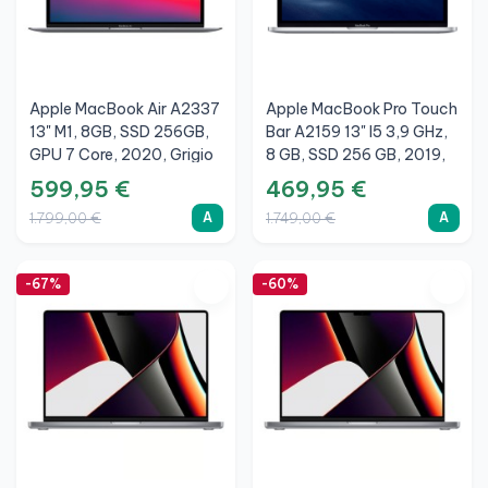
Apple MacBook Air A2337
Apple MacBook Pro Touch
13" M1, 8GB, SSD 256GB,
Bar A2159 13" I5 3,9 GHz,
GPU 7 Core, 2020, Grigio
8 GB, SSD 256 GB, 2019,
Siderale, A
Argento, A
599,95 €
469,95 €
A
A
1.799,00 €
1.749,00 €
-67%
-60%