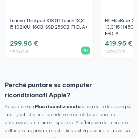
Lenovo Thinkpad X13 G1 Touch 13,3"
HP EliteBook X
I5 10210U, 16GB, SSD 256GB, FHD, A+
13,3" I5 1145G7
FHD, A
299,95 €
419,95 €
A+
959,00 €
1.379,00 €
Perché puntare su computer
ricondizionati Apple?
Acquistare un
Mac ricondizionato
è una delle decisioni più
intelligenti che puoi prendere se cerchi l'equilibrio tra
prestazioni premium e risparmio. A differenza del mercato
dell'usato tra privati, i nostri dispositivi passano attraverso