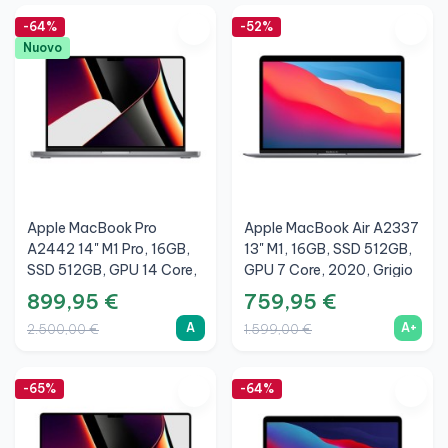
-64%
-52%
Nuovo
Apple MacBook Pro
Apple MacBook Air A2337
A2442 14" M1 Pro, 16GB,
13" M1, 16GB, SSD 512GB,
SSD 512GB, GPU 14 Core,
GPU 7 Core, 2020, Grigio
2021, Grigio Siderale, A
Siderale, A+
899,95 €
759,95 €
A
A+
2.500,00 €
1.599,00 €
-65%
-64%