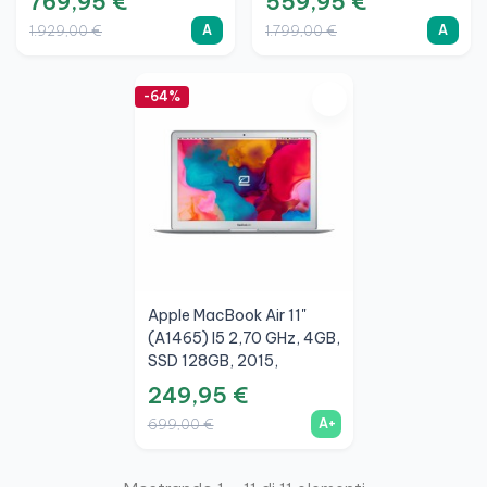
769,95 €
559,95 €
(copia)
A
A
1.929,00 €
1.799,00 €
-64%
Apple MacBook Air 11"
(A1465) I5 2,70 GHz, 4GB,
SSD 128GB, 2015,
Argento, A+
249,95 €
A+
699,00 €