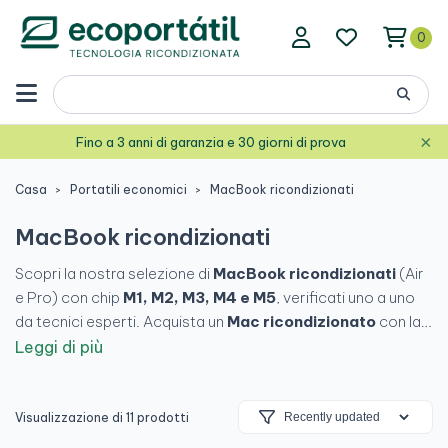
0
×
Fino a 3 anni di garanzia e 30 giorni di prova
Casa
Portatili economici
MacBook ricondizionati
MacBook ricondizionati
Scopri la nostra selezione di
MacBook ricondizionati
(Air
e Pro) con chip
M1, M2, M3, M4 e M5
, verificati uno a uno
da tecnici esperti. Acquista un
Mac ricondizionato
con la
potenza e l'affidabilità di Apple, garanzia reale di 24 mesi e
Leggi di più
un risparmio fino al 40% rispetto al nuovo.
Visualizzazione di 11 prodotti