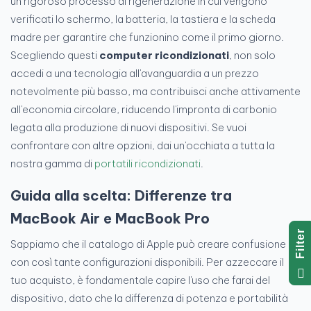
un rigoroso processo di rigenerazione in cui vengono
verificati lo schermo, la batteria, la tastiera e la scheda
madre per garantire che funzionino come il primo giorno.
Scegliendo questi
computer ricondizionati
, non solo
accedi a una tecnologia all'avanguardia a un prezzo
notevolmente più basso, ma contribuisci anche attivamente
all'economia circolare, riducendo l'impronta di carbonio
legata alla produzione di nuovi dispositivi. Se vuoi
confrontare con altre opzioni, dai un'occhiata a tutta la
nostra gamma di
portatili ricondizionati
.
Guida alla scelta: Differenze tra
MacBook Air e MacBook Pro
R
Sappiamo che il catalogo di Apple può creare confusione
con così tante configurazioni disponibili. Per azzeccare il
F
I
L
T
E
tuo acquisto, è fondamentale capire l'uso che farai del
dispositivo, dato che la differenza di potenza e portabilità