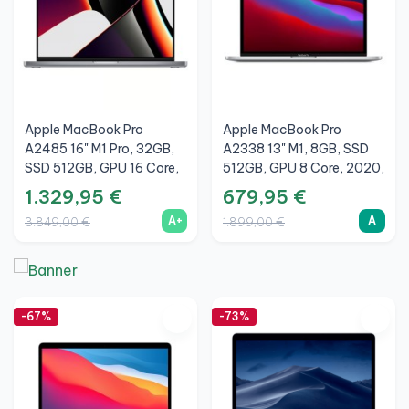
Apple MacBook Pro
Apple MacBook Pro
A2485 16" M1 Pro, 32GB,
A2338 13" M1, 8GB, SSD
SSD 512GB, GPU 16 Core,
512GB, GPU 8 Core, 2020,
2021, Grigio Siderale, A+
Argento, A
1.329,95 €
679,95 €
A+
A
3.849,00 €
1.899,00 €
-67%
-73%