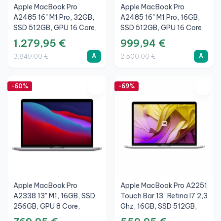
Apple MacBook Pro
Apple MacBook Pro
A2485 16" M1 Pro, 32GB,
A2485 16" M1 Pro, 16GB,
SSD 512GB, GPU 16 Core,
SSD 512GB, GPU 16 Core,
2021, Grigio Siderale, A
2021, Grigio Siderale, A
1.279,95 €
999,94 €
080526
A
A
3.849,00 €
2.500,00 €
-60%
-69%
Apple MacBook Pro
Apple MacBook Pro A2251
A2338 13" M1, 16GB, SSD
Touch Bar 13" Retina I7 2,3
256GB, GPU 8 Core,
Ghz, 16GB, SSD 512GB,
2020, Grigio Siderale, A
2020, Argento, A