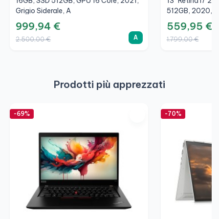
16GB, SSD 512GB, GPU 16 Core, 2021,
13" Retina I7 2,
Grigio Siderale, A
512GB, 2020, A
999,94 €
559,95 €
A
2.500,00 €
1.799,00 €
Prodotti più apprezzati
-69%
-70%