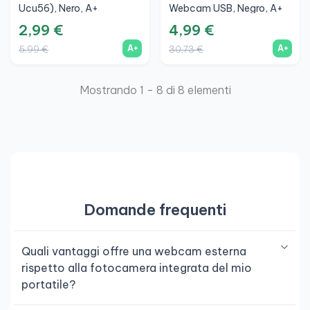
Ucu56), Nero, A+
Webcam USB, Negro, A+
2,99 €
4,99 €
A+
A+
5,99 €
30,73 €
Mostrando 1 - 8 di 8 elementi
Domande frequenti
Quali vantaggi offre una webcam esterna
rispetto alla fotocamera integrata del mio
portatile?