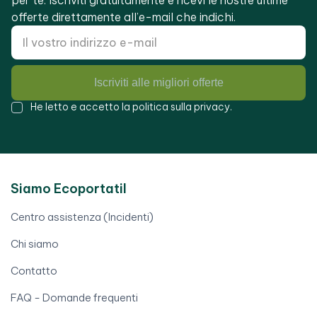
offerte direttamente all’e-mail che indichi.
Iscriviti alle migliori offerte
He letto e accetto la
politica sulla privacy
.
Siamo Ecoportatil
Centro assistenza (Incidenti)
Chi siamo
Contatto
FAQ - Domande frequenti