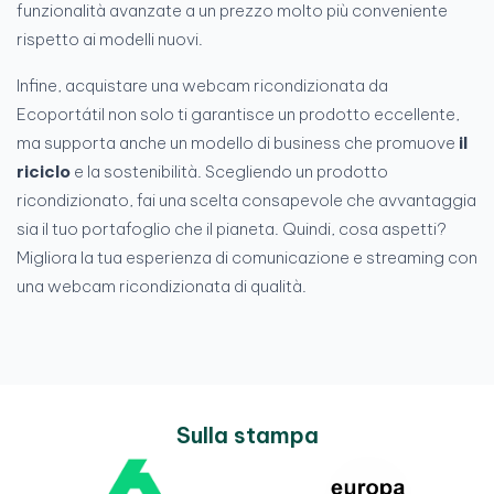
funzionalità avanzate a un prezzo molto più conveniente
rispetto ai modelli nuovi.
Infine, acquistare una webcam ricondizionata da
Ecoportátil non solo ti garantisce un prodotto eccellente,
ma supporta anche un modello di business che promuove
il
riciclo
e la sostenibilità. Scegliendo un prodotto
ricondizionato, fai una scelta consapevole che avvantaggia
sia il tuo portafoglio che il pianeta. Quindi, cosa aspetti?
Migliora la tua esperienza di comunicazione e streaming con
una webcam ricondizionata di qualità.
Sulla stampa