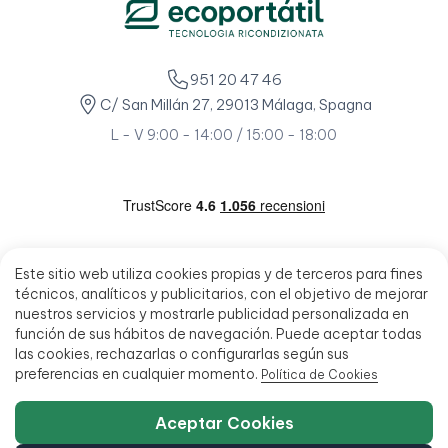
951 20 47 46
C/ San Millán 27, 29013 Málaga, Spagna
L - V 9:00 - 14:00 / 15:00 - 18:00
Este sitio web utiliza cookies propias y de terceros para fines
técnicos, analíticos y publicitarios, con el objetivo de mejorar
nuestros servicios y mostrarle publicidad personalizada en
función de sus hábitos de navegación. Puede aceptar todas
las cookies, rechazarlas o configurarlas según sus
preferencias en cualquier momento.
Política de Cookies
Aceptar Cookies