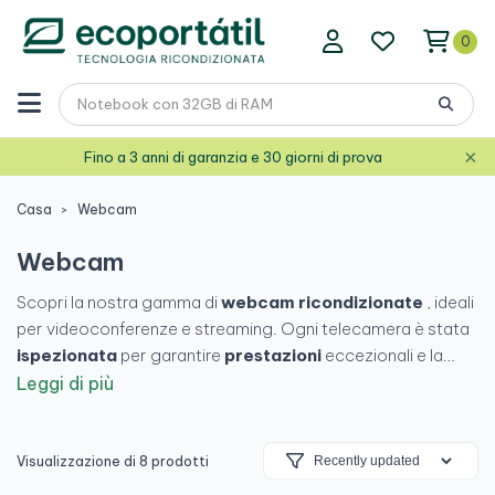
0
×
Fino a 3 anni di garanzia e 30 giorni di prova
Casa
Webcam
Webcam
Scopri la nostra gamma di
webcam ricondizionate
, ideali
per videoconferenze e streaming. Ogni telecamera è stata
ispezionata
per garantire
prestazioni
eccezionali e la
migliore
qualità
d'immagine. Migliora le tue comunicazioni
Leggi di più
con una tecnologia
affidabile
e
conveniente
. Approfitta
delle nostre
offerte
esclusive e trasforma la tua esperienza
con
l'alta definizione
in ogni chat!
Visualizzazione di 8 prodotti