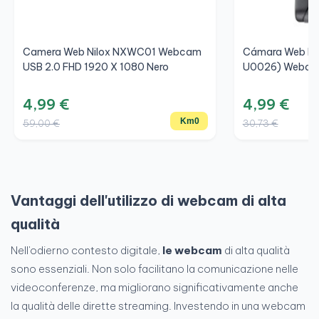
Camera Web Nilox NXWC01 Webcam
Cámara Web Lo
USB 2.0 FHD 1920 X 1080 Nero
U0026) Webcam
4,99 €
4,99 €
Km0
59,00 €
30,73 €
Vantaggi dell'utilizzo di webcam di alta
qualità
Nell'odierno contesto digitale,
le webcam
di alta qualità
sono essenziali. Non solo facilitano la comunicazione nelle
videoconferenze, ma migliorano significativamente anche
la qualità delle dirette streaming. Investendo in una webcam