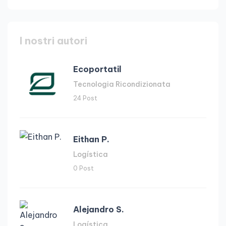
I nostri autori
Ecoportatil
Tecnologia Ricondizionata
24 Post
Eithan P.
Logística
0 Post
Alejandro S.
Logística