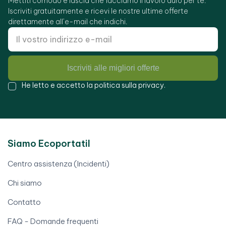
Mettiti comodo e lascia che facciamo il lavoro duro per te.
Iscriviti gratuitamente e ricevi le nostre ultime offerte
direttamente all’e-mail che indichi.
Iscriviti alle migliori offerte
He letto e accetto la
politica sulla privacy
.
Siamo Ecoportatil
Centro assistenza (Incidenti)
Chi siamo
Contatto
FAQ - Domande frequenti