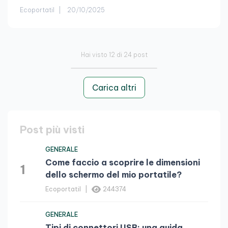
Ecoportatil
20/10/2025
Hai visto
12
di
24
post
Carica altri
Post più visti
GENERALE
Come faccio a scoprire le dimensioni
1
dello schermo del mio portatile?
Ecoportatil
244374
GENERALE
Tipi di connettori USB: una guida