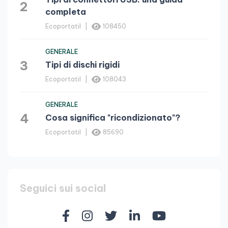
2
completa
Ecoportatil
108450
GENERALE
3
Tipi di dischi rigidi
Ecoportatil
108043
GENERALE
4
Cosa significa "ricondizionato"?
Ecoportatil
85690
Seguici sui social