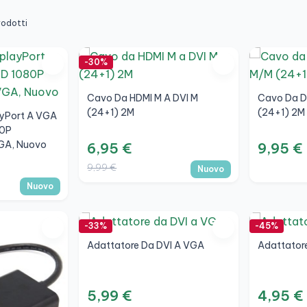
rodotti
-30%
Cavo Da HDMI M A DVI M
Cavo Da D
(24+1) 2M
(24+1) 2M
ayPort A VGA
80P
GA, Nuovo
6,95 €
9,95 €
9,99 €
Nuovo
Nuovo
-33%
-45%
Adattatore Da DVI A VGA
Adattatore
5,99 €
4,95 €