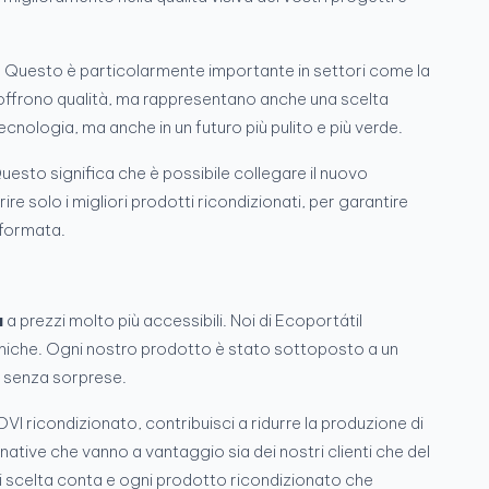
. Questo è particolarmente importante in settori come la
o offrono qualità, ma rappresentano anche una scelta
tecnologia, ma anche in un futuro più pulito e più verde.
 Questo significa che è possibile collegare il nuovo
re solo i migliori prodotti ricondizionati, per garantire
sformata.
à
a prezzi molto più accessibili. Noi di Ecoportátil
omiche. Ogni nostro prodotto è stato sottoposto a un
e senza sorprese.
VI ricondizionato, contribuisci a ridurre la produzione di
rnative che vanno a vantaggio sia dei nostri clienti che del
ni scelta conta e ogni prodotto ricondizionato che