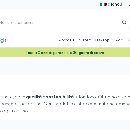
Italiano

Portatili
Sistemi Desktop
iPad
Fino a 3 anni di garanzia e 30 giorni di prova
zionata, dove
qualità
e
sostenibilità
si fondono. Offriamo dispos
pendere una fortuna. Ogni prodotto è stato accuratamente ispe
ologia con noi!