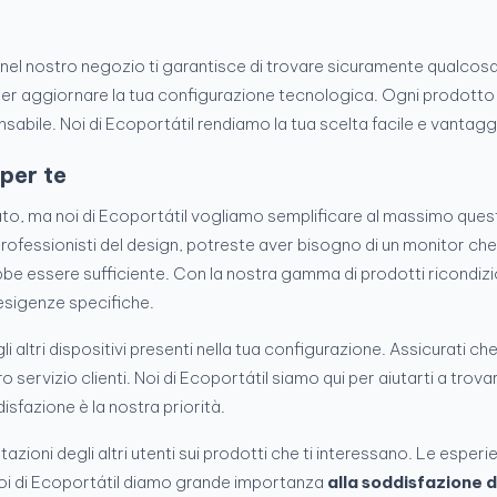
bili nel nostro negozio ti garantisce di trovare sicuramente qualcosa
per aggiornare la tua configurazione tecnologica. Ogni prodotto 
nsabile. Noi di Ecoportátil rendiamo la tua scelta facile e vantagg
 per te
ato, ma noi di Ecoportátil vogliamo semplificare al massimo ques
professionisti del design, potreste aver bisogno di un monitor che
e essere sufficiente. Con la nostra gamma di prodotti ricondizion
esigenze specifiche.
li altri dispositivi presenti nella tua configurazione. Assicurati ch
servizio clienti. Noi di Ecoportátil siamo qui per aiutarti a trova
isfazione è la nostra priorità.
tazioni degli altri utenti sui prodotti che ti interessano. Le esperie
. Noi di Ecoportátil diamo grande importanza
alla soddisfazione d