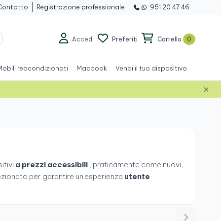
Contatto
Registrazione professionale
951 20 47 46
Accedi
Preferiti
Carrello
0
Mobili reacondizionati
Macbook
Vendi il tuo dispositivo
×
itivi
a prezzi accessibili
, praticamente come nuovi,
zionato per garantire un'esperienza
utente