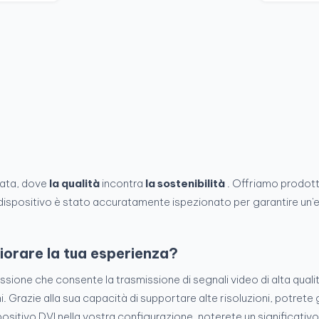
nata, dove
la qualità
incontra
la sostenibilità
. Offriamo prodott
dispositivo è stato accuratamente ispezionato per garantire un
iorare la tua esperienza?
ssione che consente la trasmissione di segnali video di alta quali
ni. Grazie alla sua capacità di supportare alte risoluzioni, potret
ositivo DVI nella vostra configurazione, noterete un significativo 