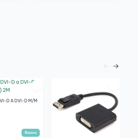
-3
Ad
VI-D A DVI-D M/M
5
8,
Nuovo