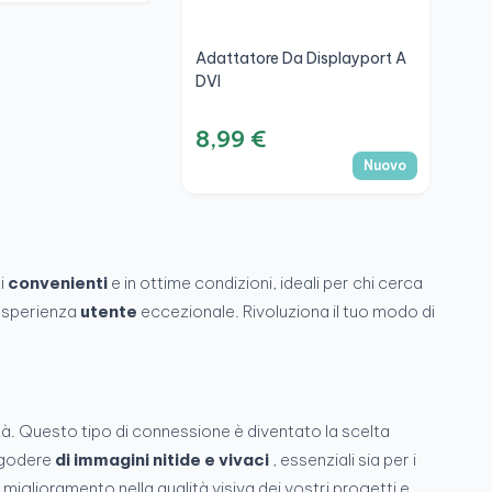
Adattatore Da Displayport A
DVI
8,99 €
Nuovo
i
convenienti
e in ottime condizioni, ideali per chi cerca
'esperienza
utente
eccezionale. Rivoluziona il tuo modo di
tà. Questo tipo di connessione è diventato la scelta
e godere
di immagini nitide e vivaci
, essenziali sia per i
miglioramento nella qualità visiva dei vostri progetti e