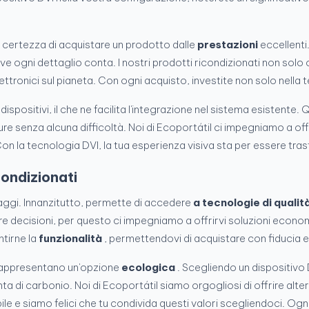
 certezza di acquistare un prodotto dalle
prestazioni
eccellenti
ve ogni dettaglio conta. I nostri prodotti ricondizionati non sol
elettronici sul pianeta. Con ogni acquisto, investite non solo nella 
dispositivi, il che ne facilita l'integrazione nel sistema esistente.
re senza alcuna difficoltà. Noi di Ecoportátil ci impegniamo a offri
Con la tecnologia DVI, la tua esperienza visiva sta per essere tra
condizionati
taggi. Innanzitutto, permette di accedere
a tecnologie di qualit
re decisioni, per questo ci impegniamo a offrirvi soluzioni econ
ntirne la
funzionalità
, permettendovi di acquistare con fiducia 
i rappresentano un'opzione
ecologica
. Scegliendo un dispositivo D
ta di carbonio. Noi di Ecoportátil siamo orgogliosi di offrire alte
ile e siamo felici che tu condivida questi valori scegliendoci. Og