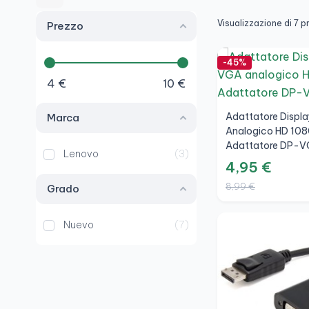
Visualizzazione di 7 p
Prezzo
-45%
4
€
10
€
Adattatore Displ
Marca
Analogico HD 10
Adattatore DP-V
Lenovo
3
4,95 €
8,99 €
Grado
Nuevo
7