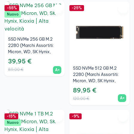
-55%
-25%
Nuovo
SSD NVMe 256 GB M.2
2280 (Marchi Assortiti:
Micron, WD, SK Hynix,
Kioxia), A+
39,95 €
SSD NVMe 512 GB M.2
89,00 €
A+
2280 (Marchi Assortiti:
Micron, WD, SK Hynix,
Kioxia), A+
89,95 €
A+
120,00 €
-15%
-9%
Nuovo