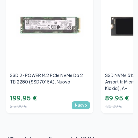
SSD 2-POWER M.2 PCIe NVMe Da 2
SSD NVMe 512 G
TB 2280 (SSD7016A), Nuovo
Assortiti: Micro
Kioxia), A+
199,95 €
89,95 €
Nuovo
219,00 €
120,00 €