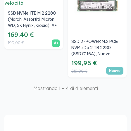
SSD NVMe 1TB M.2 2280
(Marchi Assortiti: Micron,
WD, SK Hynix, Kioxia), A+
169,40 €
SSD 2-POWER M.2 PCIe
199,00 €
A+
NVMe Da 2 TB 2280
(SSD7016A), Nuovo
199,95 €
Nuovo
219,00 €
Mostrando 1 - 4 di 4 elementi