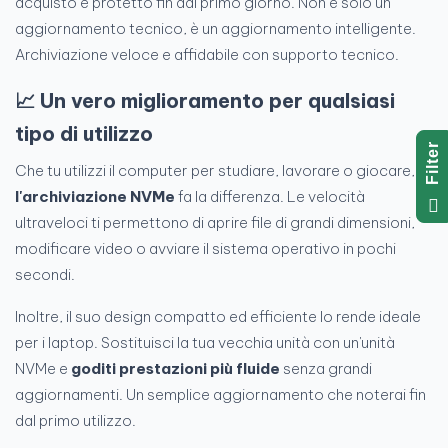
acquisto è protetto fin dal primo giorno. Non è solo un
aggiornamento tecnico, è un aggiornamento intelligente.
Archiviazione veloce e affidabile con supporto tecnico.
📈 Un vero miglioramento per qualsiasi
tipo di utilizzo
R
Che tu utilizzi il computer per studiare, lavorare o giocare,
F
I
L
T
E
l'archiviazione NVMe
fa la differenza. Le velocità
ultraveloci ti permettono di aprire file di grandi dimensioni,
modificare video o avviare il sistema operativo in pochi
secondi.
Inoltre, il suo design compatto ed efficiente lo rende ideale
per i laptop. Sostituisci la tua vecchia unità con un'unità
NVMe e
goditi prestazioni più fluide
senza grandi
aggiornamenti. Un semplice aggiornamento che noterai fin
dal primo utilizzo.