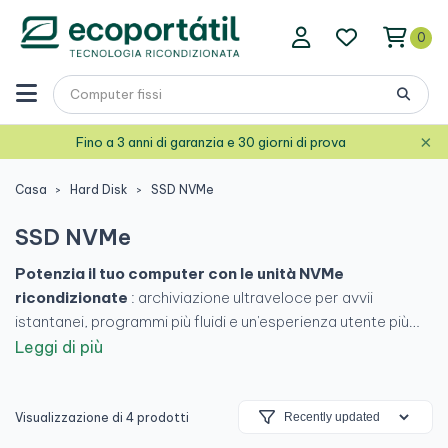
0
×
Fino a 3 anni di garanzia e 30 giorni di prova
Casa
Hard Disk
SSD NVMe
SSD NVMe
Potenzia il tuo computer con le unità NVMe
ricondizionate
: archiviazione ultraveloce per avvii
istantanei, programmi più fluidi e un'esperienza utente più
scorrevole. Perfette per aggiornare il tuo sistema senza
Leggi di più
spendere una fortuna.
Unità testate, garantite e a
prezzi ridotti
. Più velocità, meno attese.
Visualizzazione di 4 prodotti