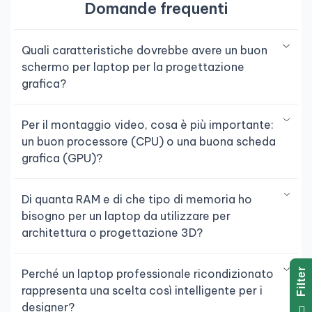
Domande frequenti
Quali caratteristiche dovrebbe avere un buon
schermo per laptop per la progettazione
grafica?
Per il montaggio video, cosa è più importante:
un buon processore (CPU) o una buona scheda
grafica (GPU)?
Di quanta RAM e di che tipo di memoria ho
bisogno per un laptop da utilizzare per
architettura o progettazione 3D?
R
Perché un laptop professionale ricondizionato
rappresenta una scelta così intelligente per i
F
I
L
T
E
designer?