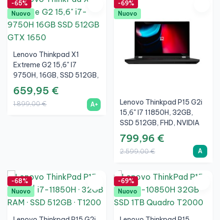
-65%
-69%
Nuovo
Nuovo
Lenovo Thinkpad X1
Extreme G2 15,6" I7
9750H, 16GB, SSD 512GB,
FHD, NVIDIA GTX 1650
659,95 €
4GB, A+
Lenovo Thinkpad P15 G2i
1.899,00 €
A+
15,6" I7 11850H, 32GB,
SSD 512GB, FHD, NVIDIA
RTX A2000 4GB, A
799,96 €
A
2.599,00 €
-68%
-69%
Nuovo
Nuovo
Lenovo Thinkpad P15 G2i
Lenovo Thinkpad P15