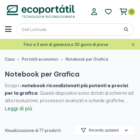
0
×
Fino a 3 anni di garanzia e 30 giorni di prova
Casa
Portatili economici
Notebook per Grafica
Notebook per Grafica
Scopri i
notebook ricondizionati più potenti e precisi
per la grafica
. Questi dispositivi sono dotati di schermi ad
alta risoluzione, processori avanzati e schede grafiche
dedicate, che li rendono ideali per lavorare con
Photoshop,
Leggi di più
Illustrator o la modellazione 3D,
il tutto al miglior prezzo.
Visualizzazione di 77 prodotti