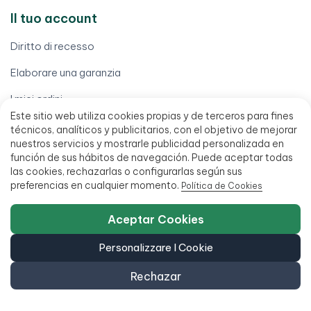
Il tuo account
Diritto di recesso
Elaborare una garanzia
I miei ordini
Este sitio web utiliza cookies propias y de terceros para fines
Il mio conto
técnicos, analíticos y publicitarios, con el objetivo de mejorar
nuestros servicios y mostrarle publicidad personalizada en
Scarica la mia fattura
función de sus hábitos de navegación. Puede aceptar todas
las cookies, rechazarlas o configurarlas según sus
Trova il mio ordine
preferencias en cualquier momento.
Política de Cookies
Termini legali
Aceptar Cookies
Avviso legale
Personalizzare I Cookie
Condizioni di vendita
Rechazar
Finanziamento fino a 18 mesi