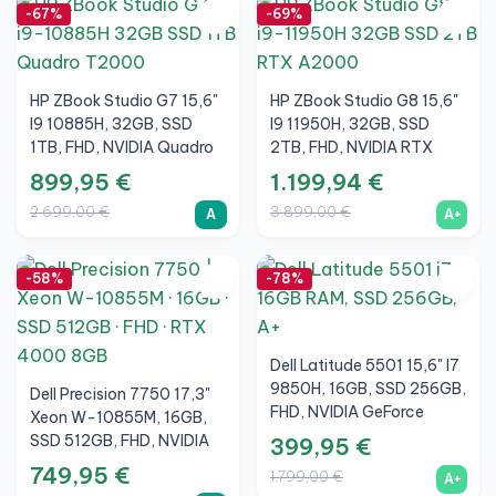
-67%
-69%
HP ZBook Studio G7 15,6"
HP ZBook Studio G8 15,6"
I9 10885H, 32GB, SSD
I9 11950H, 32GB, SSD
1TB, FHD, NVIDIA Quadro
2TB, FHD, NVIDIA RTX
T2000 Max-Q 4GB, A
A2000 4GB, A+
899,95 €
1.199,94 €
2.699,00 €
3.899,00 €
A
A+
-58%
-78%
Dell Latitude 5501 15,6" I7
9850H, 16GB, SSD 256GB,
Dell Precision 7750 17,3"
FHD, NVIDIA GeForce
Xeon W-10855M, 16GB,
MX150 2GB, A+
SSD 512GB, FHD, NVIDIA
399,95 €
Quadro RTX 4000 8GB, A
749,95 €
1.799,00 €
A+