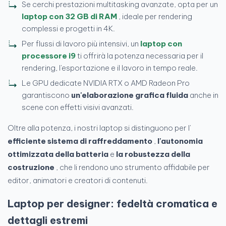
Se cerchi prestazioni multitasking avanzate, opta per un
laptop con 32 GB di RAM
, ideale per rendering
complessi e progetti in 4K.
Per flussi di lavoro più intensivi, un
laptop con
processore i9
ti offrirà la potenza necessaria per il
rendering, l'esportazione e il lavoro in tempo reale.
Le GPU dedicate NVIDIA RTX o AMD Radeon Pro
garantiscono
un'elaborazione grafica fluida
anche in
scene con effetti visivi avanzati.
Oltre alla potenza, i nostri laptop si distinguono per l'
efficiente sistema di raffreddamento
,
l'autonomia
ottimizzata della batteria
e
la robustezza della
costruzione
, che li rendono uno strumento affidabile per
editor, animatori e creatori di contenuti.
Laptop per designer: fedeltà cromatica e
dettagli estremi