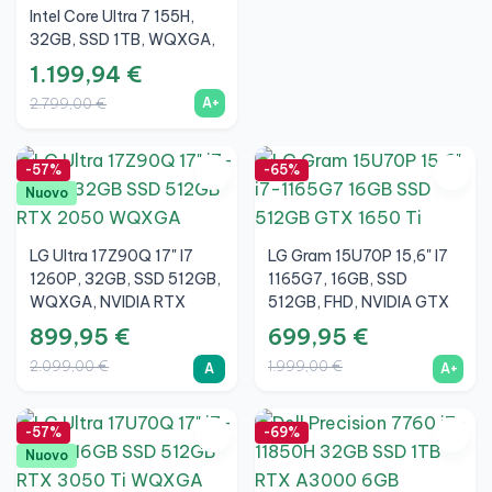
Intel Core Ultra 7 155H,
32GB, SSD 1TB, WQXGA,
NVIDIA RTX 3050 4GB,
1.199,94 €
Nero, A+
A+
2.799,00 €
-57%
-65%
Nuovo
LG Ultra 17Z90Q 17" I7
LG Gram 15U70P 15,6" I7
1260P, 32GB, SSD 512GB,
1165G7, 16GB, SSD
WQXGA, NVIDIA RTX
512GB, FHD, NVIDIA GTX
2050 4GB, Nero, A
1650 Ti 4GB, Argento, A+
899,95 €
699,95 €
2.099,00 €
1.999,00 €
A
A+
-57%
-69%
Nuovo