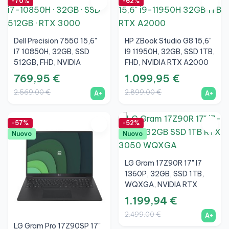
-70%
-62%
Dell Precision 7550 15,6"
HP ZBook Studio G8 15,6"
I7 10850H, 32GB, SSD
I9 11950H, 32GB, SSD 1TB,
512GB, FHD, NVIDIA
FHD, NVIDIA RTX A2000
Quadro RTX 3000 Max-Q
4GB, A+
769,95 €
1.099,95 €
6GB, A+
2.569,00 €
2.899,00 €
A+
A+
-57%
-52%
Nuovo
Nuovo
LG Gram 17Z90R 17" I7
1360P, 32GB, SSD 1TB,
WQXGA, NVIDIA RTX
3050 4GB, Nero, A+
1.199,94 €
2.499,00 €
A+
LG Gram Pro 17Z90SP 17"