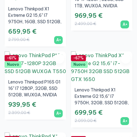
1TB, WUXGA, NVIDIA
Lenovo Thinkpad X1
Quadro T550 4GB, A+
969,95 €
Extreme G2 15,6" I7
9750H, 16GB, SSD 512GB,
2.499,00 €
A+
FHD, NVIDIA GTX 1650 Ti
659,95 €
4GB, A+
2.799,00 €
A+
-61%
-67%
Nuovo
Nuovo
Lenovo Thinkpad P16S G1
16" I7 1280P, 32GB, SSD
Lenovo Thinkpad X1
512GB, WUXGA, NVIDIA
Extreme G2 15,6" I7
Quadro T550 4GB, A+
9750H, 32GB, SSD 512GB,
939,95 €
FHD, NVIDIA GTX 1650
699,95 €
2.399,00 €
A+
4GB, A+
2.099,00 €
A+