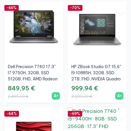
-66%
-70%
Dell Precision 7740 17,3"
HP ZBook Studio G7 15,6"
I7 9750H, 32GB, SSD
I9 10885H, 32GB, SSD
512GB, FHD, AMD Radeon
2TB, FHD, NVIDIA Quadro
Pro WX 7100 8GB, A+
T2000 Max-Q 4GB, A+
849,95 €
999,94 €
A+
A+
2.499,00 €
3.299,00 €
-64%
-69%