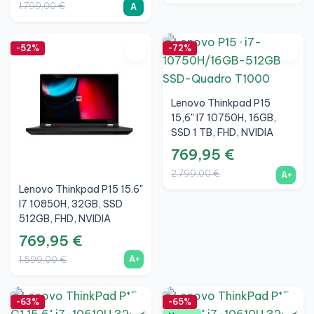
1.799,00 €
A
-52%
-72%
Lenovo Thinkpad P15
15,6" I7 10750H, 16GB,
SSD 1 TB, FHD, NVIDIA
Quadro T1000 4GB, A+
769,95 €
2.799,00 €
A+
Lenovo Thinkpad P15 15.6"
I7 10850H, 32GB, SSD
512GB, FHD, NVIDIA
Quadro T1000 4GB, A+
769,95 €
A+
1.599,00 €
-63%
-65%