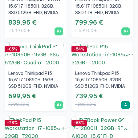
15,6" I7 11850H, 32GB,
15,6" I7 10850H, 32GB,
SSD 512GB, FHD, NVIDIA
SSD 1TB, FHD, NVIDIA
RTX A2000 4GB, A+
Quadro T2000 Max-Q
839,95 €
799,96 €
4GB, A+
2.599,00 €
2.599,00 €
A+
A+
-65%
-54%
Lenovo Thinkpad P15
Lenovo Thinkpad P15
15,6" I7 10850H, 16GB,
15,6" I7 10850H, 32GB,
SSD 512GB, FHD, NVIDIA
SSD 512GB, FHD, NVIDIA
Quadro T2000 Max-Q
Quadro T2000 Max-Q
699,95 €
739,95 €
4GB, A+
4GB, A
1.999,00 €
1.599,00 €
A+
A
-78%
-68%