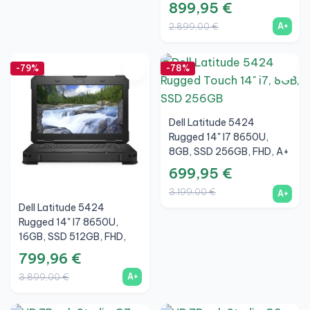
RTX A1000 4GB, A+
899,95 €
A+
2.899,00 €
-79%
-78%
Dell Latitude 5424
Rugged 14" I7 8650U,
8GB, SSD 256GB, FHD, A+
699,95 €
3.199,00 €
A+
Dell Latitude 5424
Rugged 14" I7 8650U,
16GB, SSD 512GB, FHD,
AMD Radeon RX540 4GB,
799,96 €
A+
A+
3.899,00 €