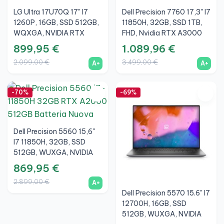
LG Ultra 17U70Q 17" I7
Dell Precision 7760 17,3" I7
1260P, 16GB, SSD 512GB,
11850H, 32GB, SSD 1TB,
WQXGA, NVIDIA RTX
FHD, Nvidia RTX A3000
3050 Ti 4GB, Argento, A+
6GB, A+
899,95 €
1.089,96 €
2.099,00 €
3.499,00 €
A+
A+
-70%
-69%
Dell Precision 5560 15,6"
I7 11850H, 32GB, SSD
512GB, WUXGA, NVIDIA
RTX A2000 4GB, Batteria
869,95 €
Nuova, A+
2.899,00 €
A+
Dell Precision 5570 15.6" I7
12700H, 16GB, SSD
512GB, WUXGA, NVIDIA