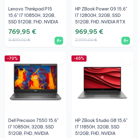
Lenovo Thinkpad P15
HP ZBook Power G9 15,6"
15,6" I7 10850H, 32GB,
I7 12800H, 32GB, SSD
SSD 512GB, FHD, NVIDIA
512GB, FHD, NVIDIA RTX
Quadro T2000 Max-Q
A1000 4GB, A+
769,95 €
969,95 €
4GB, A+
3.499,00 €
2.999,00 €
A+
A+
-70%
-65%
Dell Precision 7550 15,6"
HP ZBook Studio G8 15,6"
I7 10850H, 32GB, SSD
I7 11850H, 32GB, SSD
512GB, FHD, NVIDIA
512GB, FHD, NVIDIA