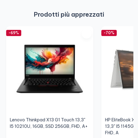
Prodotti più apprezzati
-69%
-70%
Lenovo Thinkpad X13 G1 Touch 13,3"
HP EliteBook X
I5 10210U, 16GB, SSD 256GB, FHD, A+
13,3" I5 1145G7
FHD, A