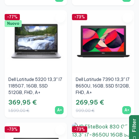
-77%
-73%
Nuovo
Dell Latitude 5320 13,3" I7
Dell Latitude 7390 13,3" I7
1185G7, 16GB, SSD
8650U, 16GB, SSD 512GB,
512GB, FHD, A+
FHD, A+
369,95 €
269,95 €
A+
A+
1.599,00 €
999,00 €
R
-73%
-73%
F
I
L
T
E