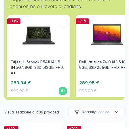
lezioni online e il lavoro quotidiano.
-71%
-71%
Fujitsu Lifebook E5411 14" I5
Dell Latitude 7410 14" I5 103
1145G7, 8GB, SSD 512GB, FHD,
8GB, SSD 256GB, FHD, A+
A+
259,94 €
289,95 €
899,00 €
995,00 €
A+
Visualizzazione di 536 prodotti
-74%
-70%