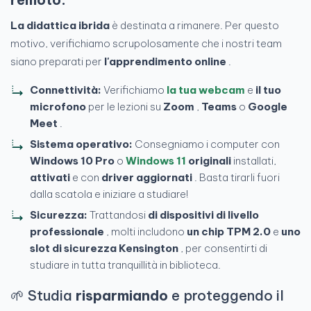
La didattica ibrida
è destinata a rimanere. Per questo
motivo, verifichiamo scrupolosamente che i nostri team
siano preparati per
l'apprendimento online
.
Connettività:
Verifichiamo
la tua webcam
e
il tuo
microfono
per le lezioni su
Zoom
,
Teams
o
Google
Meet
.
Sistema operativo:
Consegniamo i computer con
Windows 10 Pro
o
Windows 11
originali
installati,
attivati
e con
driver aggiornati
. Basta tirarli fuori
dalla scatola e iniziare a studiare!
Sicurezza:
Trattandosi
di dispositivi di livello
professionale
, molti includono
un chip TPM 2.0
e
uno
slot di sicurezza Kensington
, per consentirti di
studiare in tutta tranquillità in biblioteca.
🌱 Studia
risparmiando
e proteggendo il