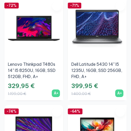
-72%
-71%
Lenovo Thinkpad T480s
Dell Latitude 5430 14" I5
14" I5 8250U, 16GB, SSD
1235U, 16GB, SSD 256GB,
512GB, FHD, A+
FHD, A+
329,95 €
399,95 €
A+
A+
1.199,00 €
1.400,00 €
-74%
-64%