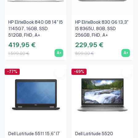
HP EliteBook 840 G8 14" I5
HP EliteBook 830 G6 13,3"
1145G7, 16GB, SSD
I5 8365U, 8GB, SSD
512GB, FHD, A+
256GB, FHD, A+
419,95 €
229,95 €
A+
A+
1.599,00 €
899,00 €
-77%
-69%
Dell Latitude 5511 15,6" I7
Dell Latitude 5520