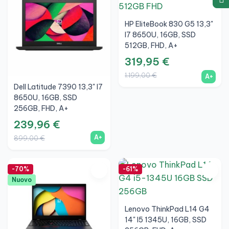
HP EliteBook 830 G5 13,3"
I7 8650U, 16GB, SSD
512GB, FHD, A+
319,95 €
1.199,00 €
A+
Dell Latitude 7390 13,3" I7
8650U, 16GB, SSD
256GB, FHD, A+
239,96 €
A+
899,00 €
-70%
-61%
Nuovo
Lenovo ThinkPad L14 G4
14" I5 1345U, 16GB, SSD