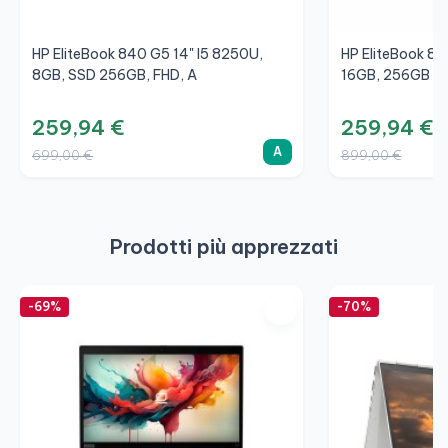
HP EliteBook 840 G5 14" I5 8250U,
HP EliteBook 83
8GB, SSD 256GB, FHD, A
16GB, 256GB SS
259,94 €
259,94 €
A
699,00 €
899,00 €
Prodotti più apprezzati
-69%
-70%