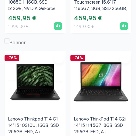
10850H, 16GB, SSD
Touchscreen 15,6" I7
512GB, NVIDIA GeForce
1185G7, 8GB, SSD 256GB,
MX150 2GB, A+
FHD, A+
459,95 €
459,95 €
A+
A+
1.999,00 €
1.499,00 €
-76%
-74%
Lenovo Thinkpad T14 G1
Lenovo ThinkPad T14 G2i
14" I5 10310U, 16GB, SSD
14" I5 1145G7, 8GB, SSD
256GB, FHD, A+
256GB, FHD, A+