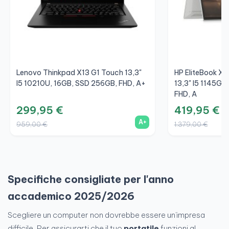
Lenovo Thinkpad X13 G1 Touch 13,3"
HP EliteBook X
I5 10210U, 16GB, SSD 256GB, FHD, A+
13,3" I5 1145G7
FHD, A
299,95 €
419,95 €
A+
959,00 €
1.379,00 €
Specifiche consigliate per l'anno
accademico 2025/2026
Scegliere un computer non dovrebbe essere un'impresa
difficile. Per assicurarti che il tuo
portatile
funzioni al