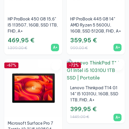
HP ProBook 450 G8 15,6"
HP ProBook 445 G8 14"
I5 1135G7, 16GB, SSD 1TB,
AMD Ryzen 5 5600U,
FHD, A+
16GB, SSD 512GB, FHD, A+
469,95 €
359,95 €
A+
A+
1.399,00 €
999,00 €
-67%
-72%
Lenovo Thinkpad T14 G1
14" I5 10310U, 16GB, SSD
1TB, FHD, A+
399,95 €
1.449,00 €
A+
Microsoft Surface Pro 7