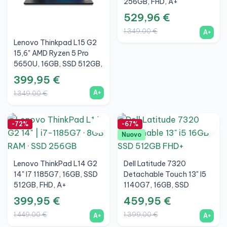
256GB, FHD, A+
529,96 €
1.349,00 €
A+
Lenovo Thinkpad L15 G2
15,6" AMD Ryzen 5 Pro
5650U, 16GB, SSD 512GB,
FHD, A+
399,95 €
A+
1.349,00 €
-72%
-67%
Nuovo
Lenovo ThinkPad L14 G2
Dell Latitude 7320
14" I7 1185G7, 16GB, SSD
Detachable Touch 13" I5
512GB, FHD, A+
1140G7, 16GB, SSD
512GB, FHD+, Argento, A+
399,95 €
459,95 €
1.449,00 €
1.399,00 €
A+
A+