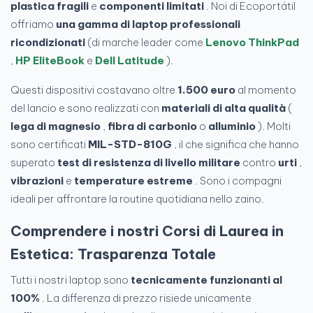
plastica fragili
e
componenti limitati
. Noi di Ecoportátil
offriamo
una gamma di laptop professionali
ricondizionati
(di marche leader come
Lenovo ThinkPad
,
HP EliteBook
e
Dell Latitude
).
Questi dispositivi costavano oltre
1.500 euro
al momento
del lancio e sono realizzati con
materiali di alta qualità
(
lega di magnesio
,
fibra di carbonio
o
alluminio
). Molti
sono certificati
MIL-STD-810G
, il che significa che hanno
superato
test di resistenza di livello militare
contro
urti
,
vibrazioni
e
temperature estreme
. Sono i compagni
ideali per affrontare la routine quotidiana nello zaino.
Comprendere i nostri
Corsi di Laurea in
Estetica: Trasparenza Totale
Tutti i nostri laptop sono
tecnicamente funzionanti al
100%
. La differenza di prezzo risiede unicamente