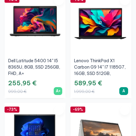
Dell Latitude 5400 14" I5
Lenovo ThinkPad X1
8365U, 8GB, SSD 256GB,
Carbon G9 14" I7 1185G7,
FHD, A+
16GB, SSD 512GB,
WUXGA, A
255,95 €
589,95 €
A+
A
999,00 €
1.999,00 €
-73%
-69%