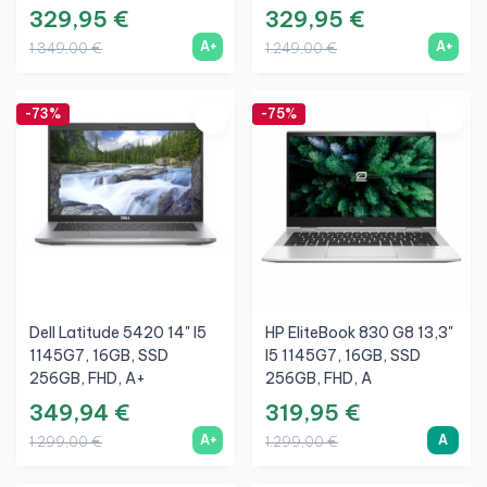
329,95 €
329,95 €
A+
A+
1.349,00 €
1.249,00 €
-73%
-75%
Dell Latitude 5420 14" I5
HP EliteBook 830 G8 13,3"
1145G7, 16GB, SSD
I5 1145G7, 16GB, SSD
256GB, FHD, A+
256GB, FHD, A
349,94 €
319,95 €
A+
A
1.299,00 €
1.299,00 €