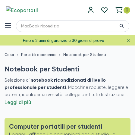
0
×
Fino a 3 anni di garanzia e 30 giorni di prova
Casa
Portatili economici
Notebook per Studenti
Notebook per Studenti
Selezione di
notebook ricondizionati di livello
professionale per studenti
. Macchine robuste, leggere e
potenti, ideali per università, college o istituti di istruzione
superiore. Risparmia fino al 70% rispetto all'acquisto di un
Leggi di più
prodotto nuovo, con
garanzia fino a 3 anni
e spedizione
rapida. Migliora i tuoi studi senza spendere una fortuna!
Computer portatili per studenti
Leggeri, affidabili e convenienti per lo studio, le