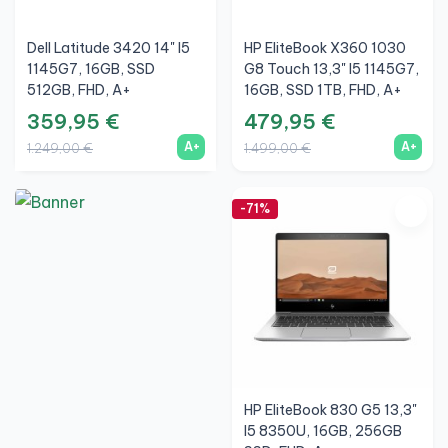
Dell Latitude 3420 14" I5
HP EliteBook X360 1030
1145G7, 16GB, SSD
G8 Touch 13,3" I5 1145G7,
512GB, FHD, A+
16GB, SSD 1TB, FHD, A+
359,95 €
479,95 €
A+
A+
1.249,00 €
1.499,00 €
-71%
HP EliteBook 830 G5 13,3"
I5 8350U, 16GB, 256GB