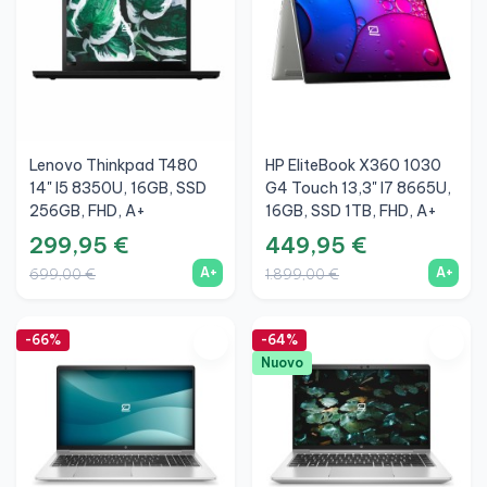
Lenovo Thinkpad T480
HP EliteBook X360 1030
14" I5 8350U, 16GB, SSD
G4 Touch 13,3" I7 8665U,
256GB, FHD, A+
16GB, SSD 1TB, FHD, A+
299,95 €
449,95 €
A+
A+
699,00 €
1.899,00 €
-66%
-64%
Nuovo