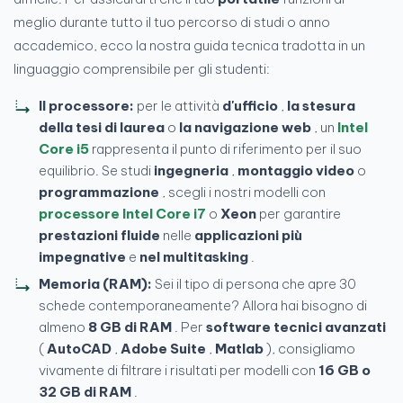
meglio durante tutto il tuo percorso di studi o anno
accademico, ecco la nostra guida tecnica tradotta in un
linguaggio comprensibile per gli studenti:
Il processore:
per le attività
d'ufficio
,
la stesura
della tesi di laurea
o
la navigazione web
, un
Intel
Core i5
rappresenta il punto di riferimento per il suo
equilibrio. Se studi
ingegneria
,
montaggio video
o
programmazione
, scegli i nostri modelli con
processore Intel Core i7
o
Xeon
per garantire
prestazioni fluide
nelle
applicazioni più
impegnative
e
nel multitasking
.
Memoria (RAM):
Sei il tipo di persona che apre 30
schede contemporaneamente? Allora hai bisogno di
almeno
8 GB di RAM
. Per
software tecnici avanzati
(
AutoCAD
,
Adobe Suite
,
Matlab
), consigliamo
vivamente di filtrare i risultati per modelli con
16 GB o
32 GB di RAM
.