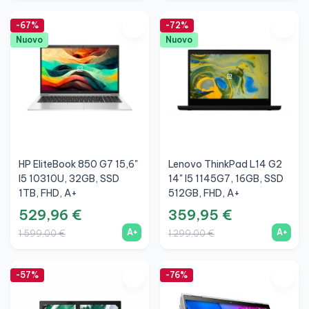
-67%
-72%
Nuovo
Nuovo
HP EliteBook 850 G7 15,6"
Lenovo ThinkPad L14 G2
I5 10310U, 32GB, SSD
14" I5 1145G7, 16GB, SSD
1TB, FHD, A+
512GB, FHD, A+
529,96 €
359,95 €
A+
A+
1.599,00 €
1.299,00 €
-57%
-76%