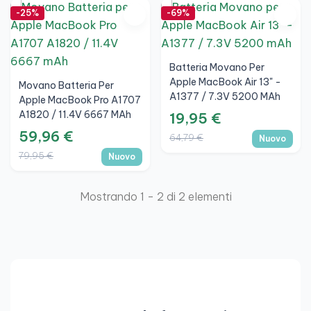
e stato fisico prima della spedizione, include
garanzia
e
-25%
-69%
viene spedita in
24 ore
. Identifica il codice Axxxx nella parte
inferiore del tuo MacBook o consulta "Informazioni su
questo Mac" per scegliere il modello corretto.
Batteria Movano Per
Apple MacBook Air 13" -
Movano Batteria Per
A1377 / 7.3V 5200 MAh
Apple MacBook Pro A1707
A1820 / 11.4V 6667 MAh
19,95 €
59,96 €
64,79 €
Nuovo
79,95 €
Nuovo
Mostrando 1 - 2 di 2 elementi