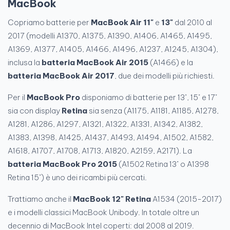
MacBook
Copriamo batterie per
MacBook Air 11"
e
13"
dal 2010 al
2017 (modelli A1370, A1375, A1390, A1406, A1465, A1495,
A1369, A1377, A1405, A1466, A1496, A1237, A1245, A1304),
inclusa la
batteria MacBook Air 2015
(A1466) e la
batteria MacBook Air 2017
, due dei modelli più richiesti.
Per il
MacBook Pro
disponiamo di batterie per 13", 15" e 17"
sia con display
Retina
sia senza (A1175, A1181, A1185, A1278,
A1281, A1286, A1297, A1321, A1322, A1331, A1342, A1382,
A1383, A1398, A1425, A1437, A1493, A1494, A1502, A1582,
A1618, A1707, A1708, A1713, A1820, A2159, A2171). La
batteria MacBook Pro 2015
(A1502 Retina 13" o A1398
Retina 15") è uno dei ricambi più cercati.
Trattiamo anche il
MacBook 12" Retina
A1534 (2015-2017)
e i modelli classici MacBook Unibody. In totale oltre un
decennio di MacBook Intel coperti: dal 2008 al 2019.