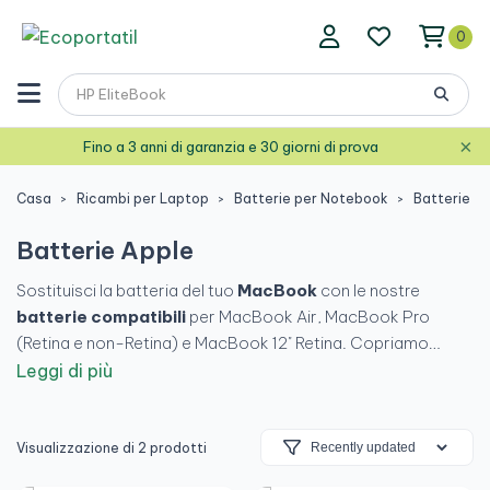
0
×
Fino a 3 anni di garanzia e 30 giorni di prova
Casa
Ricambi per Laptop
Batterie per Notebook
Batterie A
Batterie Apple
Sostituisci la batteria del tuo
MacBook
con le nostre
batterie compatibili
per MacBook Air, MacBook Pro
(Retina e non-Retina) e MacBook 12" Retina. Copriamo
l'intera generazione
Apple Intel 2008-2019
: dal MacBook
Leggi di più
Pro 13" A1278 (2009-2012) al MacBook Pro Retina A2159
(2019), incluso MacBook Air 11" e 13" (A1370, A1369, A1465,
A1466, A1496) e MacBook Pro 15" (A1286, A1398, A1707,
Visualizzazione di 2 prodotti
A1820). Ogni batteria supera controlli di capacità, voltaggio