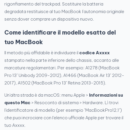
rigonfiamento del trackpad. Sostituire la batteria
degradata restituisce al tuo MacBook l'autonomia originale
senza dover comprare un dispositivo nuovo.
Come identificare il modello esatto del
tuo MacBook
Il metodo più affidabile è individuare il
codice Axxxx
stampato nella parte inferiore dello chassis, accanto alle
marcature regolamentari. Per esempio: A1278 (MacBook
Pro 13" Unibody 2009-2012), A1466 (MacBook Air 13" 2012-
2017), A1502 (MacBook Pro 13" Retina 2013-2015).
Un'altra strada è da macOS: menu Apple >
Informazioni su
questo Mac
> Resoconto di sistema > Hardware. Lì trovi
l'identificatore di modello (per esempio "MacBookPro12,1")
che puoi incrociare con l'elenco ufficiale Apple per trovare il
tuo Axxxx.