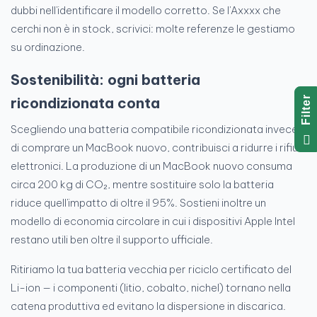
dubbi nell'identificare il modello corretto. Se l'Axxxx che
cerchi non è in stock, scrivici: molte referenze le gestiamo
su ordinazione.
Sostenibilità: ogni batteria
R
ricondizionata conta
Scegliendo una batteria compatibile ricondizionata invece
F
I
L
T
E
di comprare un MacBook nuovo, contribuisci a ridurre i rifiuti
elettronici. La produzione di un MacBook nuovo consuma
circa 200 kg di CO₂, mentre sostituire solo la batteria
riduce quell'impatto di oltre il 95%. Sostieni inoltre un
modello di economia circolare in cui i dispositivi Apple Intel
restano utili ben oltre il supporto ufficiale.
Ritiriamo la tua batteria vecchia per riciclo certificato del
Li-ion — i componenti (litio, cobalto, nichel) tornano nella
catena produttiva ed evitano la dispersione in discarica.