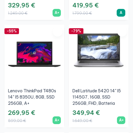
329,95 €
419,95 €
A+
A
1.249,00 €
1.799,00 €
-55%
-79%
Lenovo ThinkPad T480s
Dell Latitude 5420 14" I5
14" I5 8350U, 8GB, SSD
1145G7, 16GB, SSD
256GB, A+
256GB, FHD, Batteria
Nuova, A+
269,95 €
349,94 €
A+
A+
599,00 €
1.649,00 €