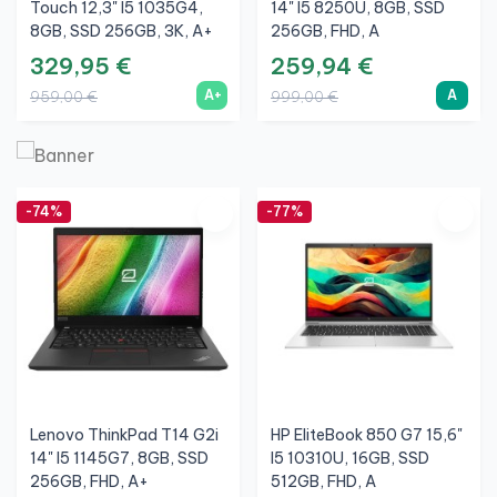
Touch 12,3" I5 1035G4,
14" I5 8250U, 8GB, SSD
8GB, SSD 256GB, 3K, A+
256GB, FHD, A
329,95 €
259,94 €
A+
A
959,00 €
999,00 €
-74%
-77%
Lenovo ThinkPad T14 G2i
HP EliteBook 850 G7 15,6"
14" I5 1145G7, 8GB, SSD
I5 10310U, 16GB, SSD
256GB, FHD, A+
512GB, FHD, A