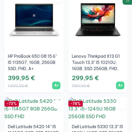
HP ProBook 650 G8 15.6"
Lenovo Thinkpad X13 G1
I5 1135G7, 16GB, 256GB
Touch 13,3" I5 10210U,
SSD, FHD, A+
16GB, SSD 256GB, FHD,
A+
399,95 €
299,95 €
A+
A+
1.099,00 €
959,00 €
-73%
-74%
Dell Latitude 5420 14" I5
Dell Latitude 5330 13,3" I5