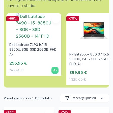
lavoro o studio.
-66%
-70%
Dell Latitude 7490 14" I5
8350U, 8GB, SSD 256GB, FHD,
HP EliteBook 850 G7 15,6" I
A+
10310U, 16GB, SSD 256GB,
255,95 €
FHD, A+
749,00 €
A+
399,95 €
1.329,00 €
Visualizzazione di 434 prodotti
-75%
-74%