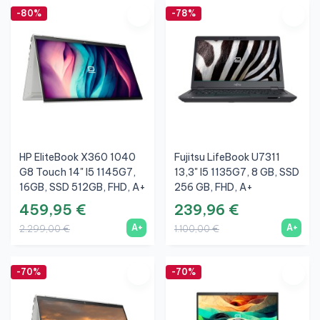
-80%
-78%
HP EliteBook X360 1040
Fujitsu LifeBook U7311
G8 Touch 14" I5 1145G7,
13,3" I5 1135G7, 8 GB, SSD
16GB, SSD 512GB, FHD, A+
256 GB, FHD, A+
459,95 €
239,96 €
A+
A+
2.299,00 €
1.100,00 €
-70%
-70%