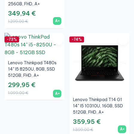
256GB, FHD, A+
349,94 €
A+
1.299,00 €
-73%
-74%
Lenovo Thinkpad T480s
14" I5 8250U, 8GB, SSD
512GB, FHD, A+
299,95 €
1.099,00 €
A+
Lenovo Thinkpad T14 G1
14" I5 10310U, 16GB, SSD
512GB, FHD, A+
359,95 €
A+
1.399,00 €