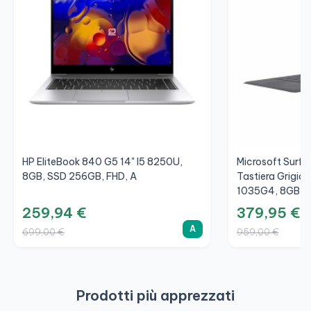
HP EliteBook 840 G5 14" I5 8250U,
Microsoft Surfac
8GB, SSD 256GB, FHD, A
Tastiera Grigio/
1035G4, 8GB, S
259,94 €
379,95 €
A
699,00 €
959,00 €
Prodotti più apprezzati