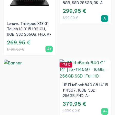
8GB, SSD 256GB, 3K, A
299,95 €
899,00 €
A
Lenovo Thinkpad X13 G1
Touch 13,3" I5 10210U,
8GB, SSD 256GB, FHD, A+
269,95 €
A+
1.499,00 €
-78%
HP EliteBook 840 G8 14" I5
1145G7, 16GB, SSD
256GB, FHD, A+
379,95 €
1.699,00 €
A+