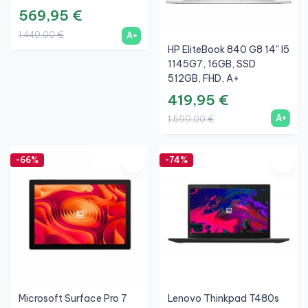
569,95 €
1.449,00 €
A+
HP EliteBook 840 G8 14" I5
1145G7, 16GB, SSD
512GB, FHD, A+
419,95 €
A+
1.599,00 €
-66%
-74%
Microsoft Surface Pro 7
Lenovo Thinkpad T480s