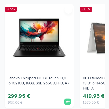
-69%
-70%
Lenovo Thinkpad X13 G1 Touch 13,3"
HP EliteBook X
I5 10210U, 16GB, SSD 256GB, FHD, A+
13,3" I5 1145G7
FHD, A
299,95 €
419,95 €
A+
959,00 €
1.379,00 €