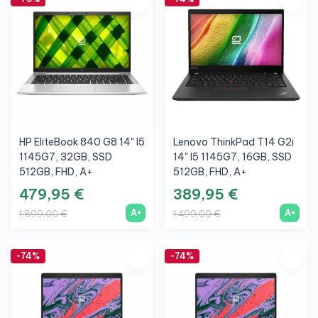
HP EliteBook 840 G8 14" I5
Lenovo ThinkPad T14 G2i
1145G7, 32GB, SSD
14" I5 1145G7, 16GB, SSD
512GB, FHD, A+
512GB, FHD, A+
479,95 €
389,95 €
A+
A+
1.899,00 €
1.499,00 €
-74%
-74%