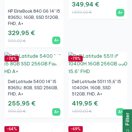
349,94 €
HP EliteBook 840 G6 14" I5
1.699,00 €
A+
8365U, 16GB, SSD 512GB,
FHD, A+
329,95 €
A+
999,00 €
-74%
-75%
Dell Latitude 5400 14" I5
Dell Latitude 5511 15,6" I5
8365U, 8GB, SSD 256GB,
10400H, 16GB, SSD
FHD, A+
512GB, FHD, A+
255,95 €
419,95 €
999,00 €
1.699,00 €
A+
A+
R
F
I
L
T
E
-64%
-69%