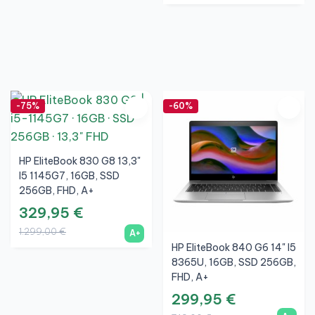
-75%
-60%
HP EliteBook 830 G8 13,3"
I5 1145G7, 16GB, SSD
256GB, FHD, A+
329,95 €
1.299,00 €
A+
HP EliteBook 840 G6 14" I5
8365U, 16GB, SSD 256GB,
FHD, A+
299,95 €