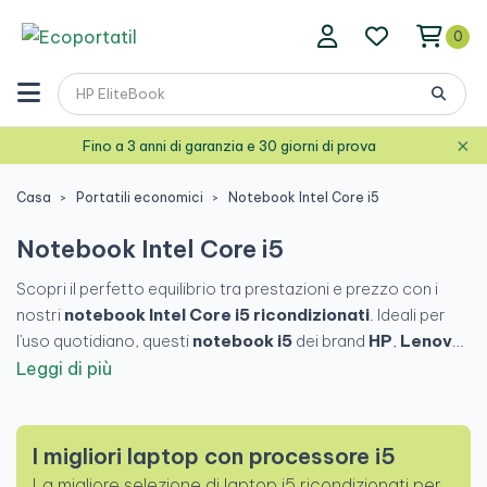
0
×
Fino a 3 anni di garanzia e 30 giorni di prova
Casa
Portatili economici
Notebook Intel Core i5
Notebook Intel Core i5
Scopri il perfetto equilibrio tra prestazioni e prezzo con i
nostri
notebook Intel Core i5 ricondizionati
. Ideali per
l'uso quotidiano, questi
notebook i5
dei brand
HP
,
Lenovo
,
Dell
e
ASUS
offrono prestazioni fluide ed efficienti per
Leggi di più
lavoro, studio o svago. Trova un
notebook i5 conveniente
che soddisfi le tue esigenze, con la qualità e la garanzia di
Ecoportatil.
I migliori laptop con processore i5
La migliore selezione di laptop i5 ricondizionati per