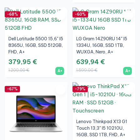
-68%
-60%
Dell Latitude 5500 15,6" I5
LG Gram 14Z90RU 14" I5
8365U, 16GB, SSD 512GB,
1334U, 16GB, SSD 1TB,
FHD, A+
WUXGA, Nero, A+
379,95 €
639,94 €
1.200,00 €
1.599,00 €
A+
A+
-67%
-79%
Lenovo Thinkpad X13 G1
Touch 13,3" I5 10210U,
16GB, SSD 1TB, FHD, A+