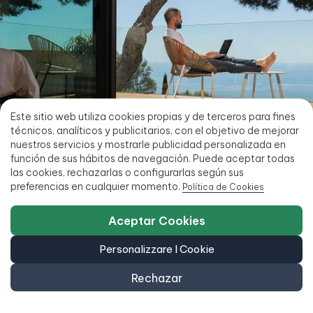
Este sitio web utiliza cookies propias y de terceros para fines
técnicos, analíticos y publicitarios, con el objetivo de mejorar
nuestros servicios y mostrarle publicidad personalizada en
función de sus hábitos de navegación. Puede aceptar todas
las cookies, rechazarlas o configurarlas según sus
preferencias en cualquier momento.
Política de Cookies
Rilassati...
Mettiti comodo e lascia che facciamo il lavoro duro
Aceptar Cookies
per te. Iscriviti gratuitamente e ricevi le nostre ultime
offerte direttamente all’e-mail che indichi.
Personalizzare I Cookie
Rechazar
Iscriviti alle migliori offerte