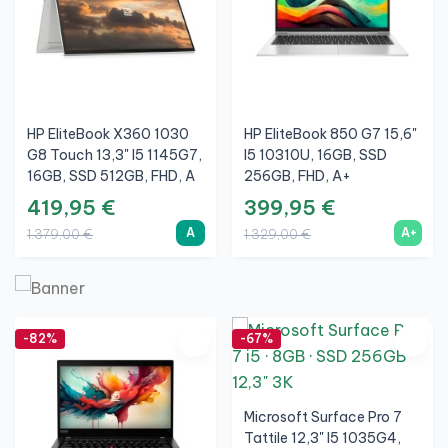
HP EliteBook X360 1030
HP EliteBook 850 G7 15,6"
G8 Touch 13,3" I5 1145G7,
I5 10310U, 16GB, SSD
16GB, SSD 512GB, FHD, A
256GB, FHD, A+
419,95 €
399,95 €
A
A+
1.379,00 €
1.329,00 €
-82%
-67%
Microsoft Surface Pro 7
Tattile 12,3" I5 1035G4,