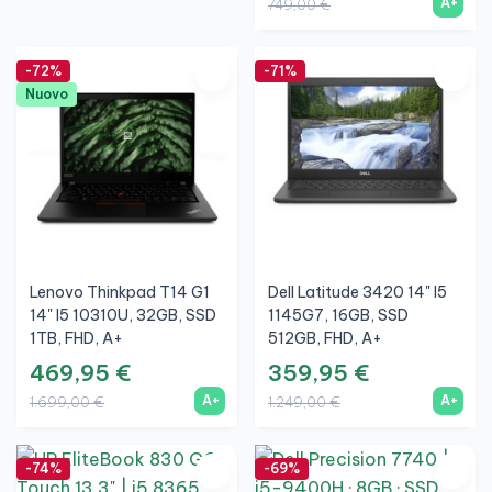
A+
749,00 €
-72%
-71%
Nuovo
Lenovo Thinkpad T14 G1
Dell Latitude 3420 14" I5
14" I5 10310U, 32GB, SSD
1145G7, 16GB, SSD
1TB, FHD, A+
512GB, FHD, A+
469,95 €
359,95 €
A+
A+
1.699,00 €
1.249,00 €
-74%
-69%