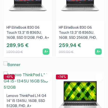
HP EliteBook 830 G6
HP EliteBook 830 G6
Touch 13,3" I5 8365U,
Touch 13,3" I5 8365U,
16GB, SSD 512GB, FHD, A+
16GB, SSD 256GB, FHD,
A+
289,95 €
259,94 €
A+
A+
1.099,00 €
999,00 €
-61%
-74%
Lenovo ThinkPad L14 G4
14" I5 1345U, 16GB, SSD
512GB, FHD, A+