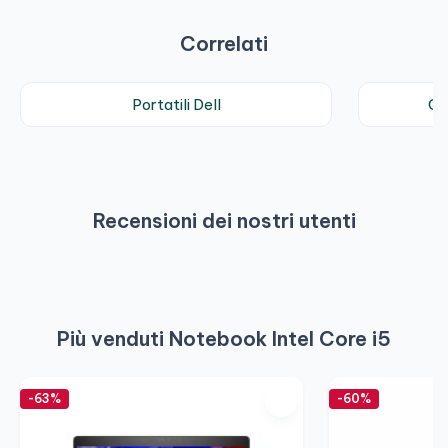
Correlati
Portatili Dell
Co
Recensioni dei nostri utenti
Più venduti Notebook Intel Core i5
-63%
-60%