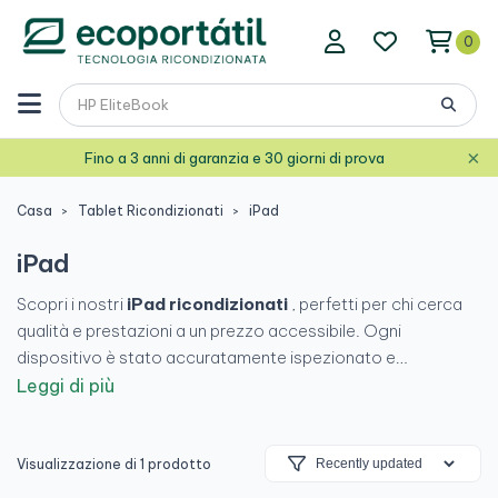
0
×
Fino a 3 anni di garanzia e 30 giorni di prova
Casa
Tablet Ricondizionati
iPad
iPad
Scopri i nostri
iPad ricondizionati
, perfetti per chi cerca
qualità e prestazioni a un prezzo accessibile. Ogni
dispositivo è stato accuratamente ispezionato e
ripristinato, garantendone
funzionalità
e aspetto. Goditi
la
Leggi di più
tecnologia all'avanguardia
senza spendere una fortuna.
Trova il tuo e porta la tua esperienza digitale a un livello
superiore!
Visualizzazione di 1 prodotto