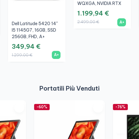
WQXGA, NVIDIA RTX
3050 4GB, Nero, A+
1.199,94 €
2.499,00 €
A+
Dell Latitude 5420 14"
I5 1145G7, 16GB, SSD
256GB, FHD, A+
349,94 €
A+
1.299,00 €
Portatili Più Venduti
-60%
-76%