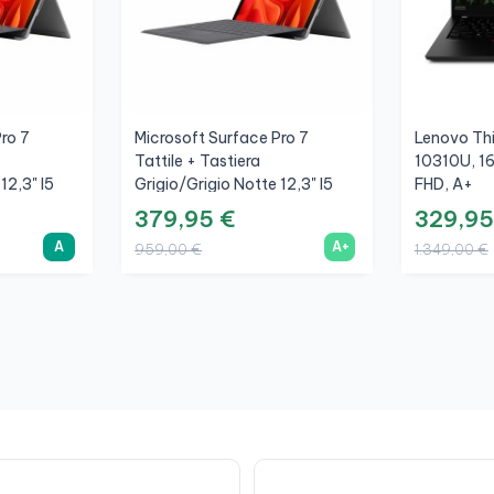
ro 7
Microsoft Surface Pro 7
Lenovo Thi
Tattile + Tastiera
10310U, 1
12,3" I5
Grigio/Grigio Notte 12,3" I5
FHD, A+
 256GB,
1035G4, 8GB, SSD 256GB,
379,95 €
329,95
3K, A+
A
A+
959,00 €
1.349,00 €