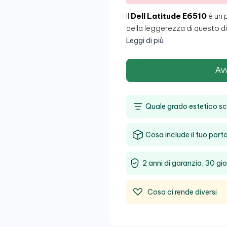
Il
Dell Latitude E6510
è un 
della leggerezza di questo d
dall'azienda statunitense
Del
Leggi di più
del mercato. È perfetto per 
lavoro al computer e hanno b
Av
dispositivo.
Scegli sicurezza
economico
nel tuo negozio 
Quale grado estetico sc
Cosa include il tuo porta
2 anni di garanzia, 30 gio
Cosa ci rende diversi