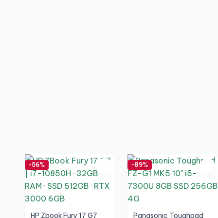
-56%
-89%
HP Zbook Fury 17 G7
Panasonic Toughpad