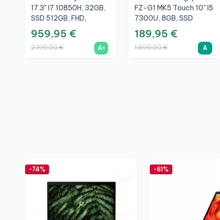
17.3" I7 10850H, 32GB,
FZ-G1 MK5 Touch 10" I5
SSD 512GB, FHD,
7300U, 8GB, SSD
NVIDIA Quadro RTX
256GB, FHD, 4G, A
959,95 €
189,95 €
3000 Max-Q 6GB, A+
2.199,00 €
1.699,00 €
A+
A
-74%
-61%