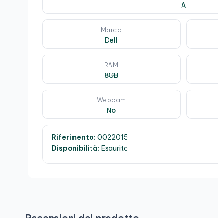
A
Marca
Dell
RAM
8GB
Webcam
No
Riferimento:
0022015
Disponibilità:
Esaurito
Recensioni del prodotto