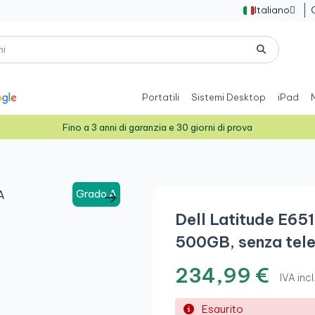
Italiano

Portatili
Sistemi Desktop
iPad
Fino a 3 anni di garanzia e 30 giorni di prova
Grado A
Dell Latitude E65
500GB, senza tel
234,99 €
IVA incl
Esaurito