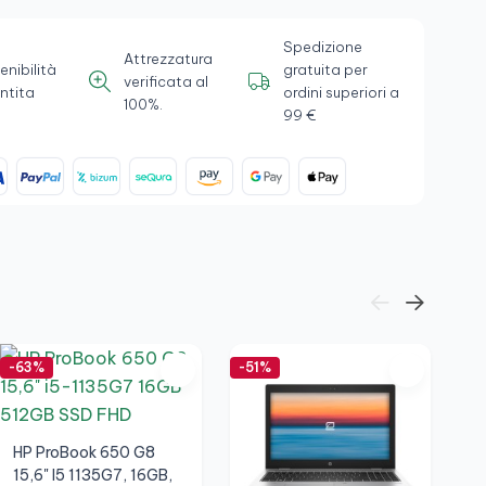
Spedizione
Attrezzatura
enibilità
gratuita per
verificata al
ntita
ordini superiori a
100%.
99 €
-63%
-51%
-5
HP ProBook 650 G8
15,6" I5 1135G7, 16GB,