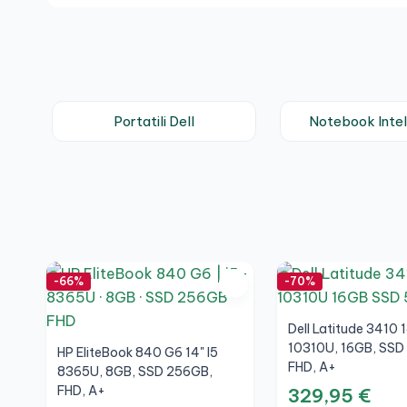
Portatili Dell
Notebook Intel
-66%
-70%
Dell Latitude 3410 1
10310U, 16GB, SSD
HP EliteBook 840 G6 14" I5
FHD, A+
8365U, 8GB, SSD 256GB,
FHD, A+
329,95 €