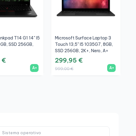
nkpad T14 G1 14" I5
Microsoft Surface Laptop 3
H
6GB, SSD 256GB,
Touch 13,5" I5 1035G7, 8GB,
1
SSD 256GB, 2K+, Nero, A+
F
 €
299,95 €
4
A+
A+
999,00 €
1
Sistema operativo