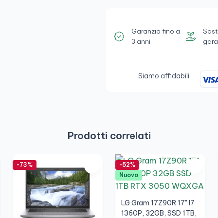
Garanzia fino a
Sost
3 anni
gara
Siamo affidabili:
Prodotti correlati
-73%
-52%
Nuovo
LG Gram 17Z90R 17" I7
1360P, 32GB, SSD 1TB,