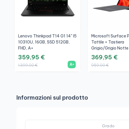
Lenovo Thinkpad T14 G1 14" I5
Microsoft Surface P
10310U, 16GB, SSD 512GB,
Tattile + Tastiera
FHD, A+
Grigio/Grigio Notte 
1035G4, 8GB, SSD
359,95 €
369,95 €
3K, A
A+
1.399,00 €
959,00 €
Informazioni sul prodotto
Grado