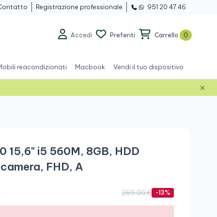
Contatto
Registrazione professionale
951 20 47 46
Accedi
Preferiti
Carrello
0
Mobili reacondizionati
Macbook
Vendi il tuo dispositivo
×
Grado A
10 15,6" i5 560M, 8GB, HDD
ecamera, FHD, A
.
269,00 €
-13%