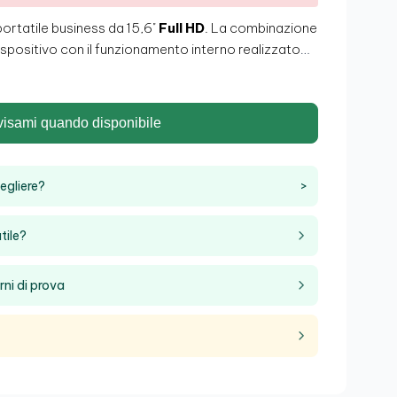
portatile business da 15,6"
Full HD
. La combinazione
ispositivo con il funzionamento interno realizzato
l
rende i modelli LATITUDE tra i più versatili e leggeri
studenti e professionisti che svolgono parte del loro
isogno di trasportare facilmente il proprio
visami quando disponibile
, funzionalità e potenza con questo
portatile
online di
ricondizionati
di fiducia: Ecoportatil.
egliere?
>
tile?
rni di prova