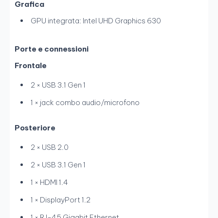
Grafica
GPU integrata: Intel UHD Graphics 630
Porte e connessioni
Frontale
2 × USB 3.1 Gen 1
1 × jack combo audio/microfono
Posteriore
2 × USB 2.0
2 × USB 3.1 Gen 1
1 × HDMI 1.4
1 × DisplayPort 1.2
1 × RJ-45 Gigabit Ethernet