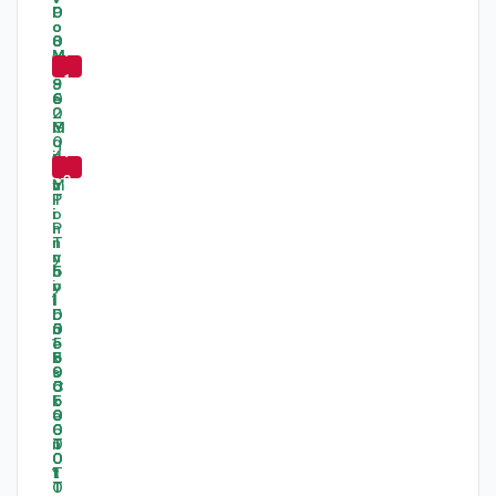
-
7
1
%
-
7
3
%