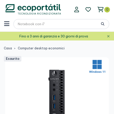
0
×
Fino a 3 anni di garanzia e 30 giorni di prova
Casa
Computer desktop economici
Esaurito