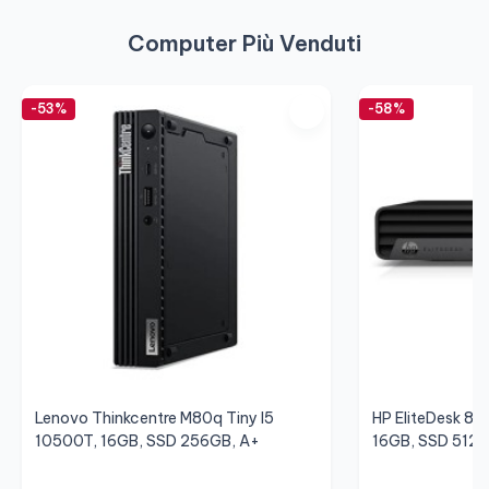
Computer Più Venduti
-53%
-58%
Lenovo Thinkcentre M80q Tiny I5
HP EliteDesk 80
10500T, 16GB, SSD 256GB, A+
16GB, SSD 512G