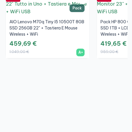
Pack
AIO Lenovo M70q Tiny I5 10500T 8GB
Pack HP 800 G4
SSD 256GB 22" + Tastiera E Mouse
SSD 1TB + LCD 2
Wireless + WiFi
Wireless + WiFi
459,69 €
419,65 €
1.049,00 €
959,00 €
A+