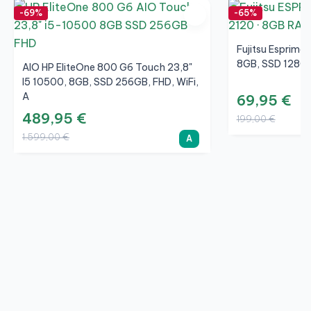
-69%
-65%
Fujitsu Esprimo
8GB, SSD 128GB
AIO HP EliteOne 800 G6 Touch 23,8"
I5 10500, 8GB, SSD 256GB, FHD, WiFi,
A
69,95 €
489,95 €
199,00 €
1.599,00 €
A