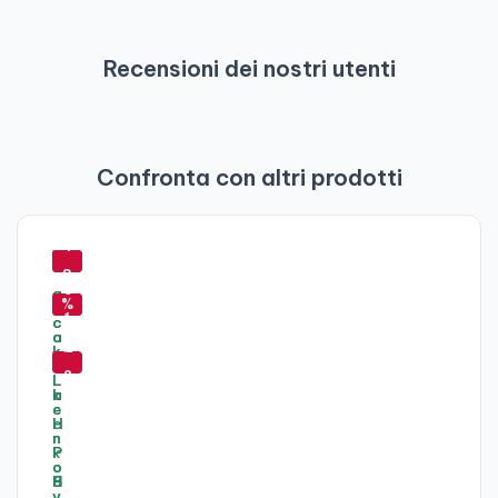
Recensioni dei nostri utenti
Confronta con altri prodotti
-
-
4
6
-
-
8
2
5
5
%
%
5
-
1
%
%
5
2
%