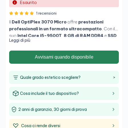
Esaurito
1 recensioni
Il
Dell OptiPlex 3070 Micro
offre
prestazioni
professionali in un formato ultracompatto
. Con il
suo
Intel Core i5-9500T
,
8 GB di RAM DDR4
e
SSD
Leggi di più
da 256 GB
, questo dispositivo garantisce fluidità nelle
attività d’ufficio, nel multitasking e nella gestione
documentale. Ideale per
ambienti aziendali o smart
Avvisami quando disponibile
working
, combina basso consumo, silenziosità e
affidabilità Dell.
Quale grado estetico scegliere?
>
Cosa include il tuo dispositivo?
2 anni di garanzia, 30 giorni di prova
Cosa ci rende diversi