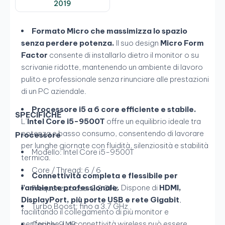
2019
Formato Micro che massimizza lo spazio
senza perdere potenza.
Il suo design
Micro Form
Factor
consente di installarlo dietro il monitor o su
scrivanie ridotte, mantenendo un ambiente di lavoro
pulito e professionale senza rinunciare alle prestazioni
di un PC aziendale.
Processore i5 a 6 core efficiente e stabile.
SPECIFICHE
L’
Intel Core i5-9500T
offre un equilibrio ideale tra
potenza e basso consumo, consentendo di lavorare
Processore
per lunghe giornate con fluidità, silenziosità e stabilità
Modello: Intel Core i5-9500T
termica.
Core / Thread: 6 / 6
Connettività completa e flessibile per
l’ambiente professionale.
Dispone di
HDMI,
Frequenza base: 2.2 GHz
DisplayPort, più porte USB e rete Gigabit
,
Turbo Boost: fino a 3.7 GHz
facilitando il collegamento di più monitor e
periferiche. La connettività wireless può essere
Cache: 9 MB