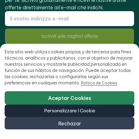
per te. Iscriviti gratuitamente e ricevi le nostre ultime
offerte direttamente all’e-mail che indichi.
Iscriviti alle migliori offerte
He letto e accetto la
politica sulla privacy
.
Este sitio web utiliza cookies propias y de terceros para fines
técnicos, analíticos y publicitarios, con el objetivo de mejorar
nuestros servicios y mostrarle publicidad personalizada en
función de sus hábitos de navegación. Puede aceptar todas
las cookies, rechazarlas o configurarlas según sus
Siamo Ecoportatil
preferencias en cualquier momento.
Política de Cookies
Centro assistenza (Incidenti)
Aceptar Cookies
Chi siamo
Personalizzare I Cookie
Contatto
Rechazar
FAQ - Domande frequenti