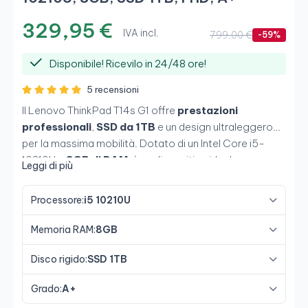
329,95 €
IVA incl.
799,00 €
-59%
Disponibile! Ricevilo in 24/48 ore!
5 recensioni
Il Lenovo ThinkPad T14s G1 offre
prestazioni
professionali
,
SSD da 1TB
e un design ultraleggero
per la massima mobilità. Dotato di un Intel Core i5-
10210U e
8GB di RAM
, è un dispositivo ideale per
Leggi di più
ufficio, smart working e uso aziendale, combinando
fluidità, autonomia e l’affidabilità tipica della gamma
Processore:
i5 10210U
ThinkPad in un formato sottile e premium.
Memoria RAM:
8GB
Disco rigido:
SSD 1TB
Grado:
A+