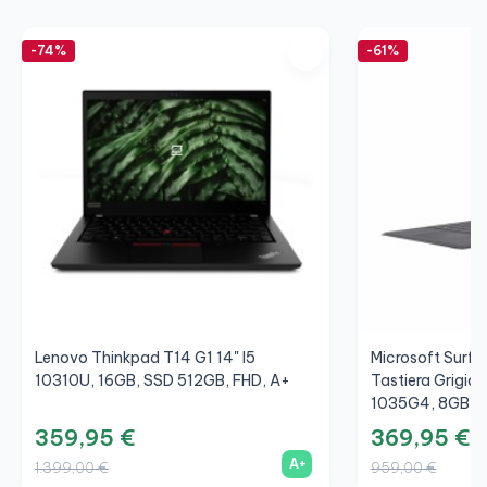
-74%
-61%
Lenovo Thinkpad T14 G1 14" I5
Microsoft Surfac
10310U, 16GB, SSD 512GB, FHD, A+
Tastiera Grigio/
1035G4, 8GB, S
359,95 €
369,95 €
A+
1.399,00 €
959,00 €