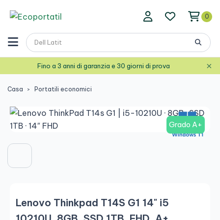
0
×
Fino a 3 anni di garanzia e 30 giorni di prova
Casa
Portatili economici
Grado A+
Lenovo Thinkpad T14S G1 14" i5
10210U, 8GB, SSD 1TB, FHD, A+