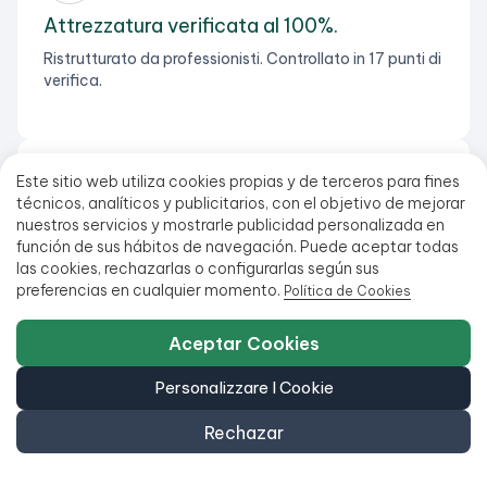
Attrezzatura verificata al 100%.
Ristrutturato da professionisti. Controllato in 17 punti di
verifica.
Este sitio web utiliza cookies propias y de terceros para fines
técnicos, analíticos y publicitarios, con el objetivo de mejorar
Spedizione gratuita per ordini superiori a
nuestros servicios y mostrarle publicidad personalizada en
99 €
función de sus hábitos de navegación. Puede aceptar todas
las cookies, rechazarlas o configurarlas según sus
Tutti i nostri prodotti sono disponibili in magazzino e
preferencias en cualquier momento.
Política de Cookies
pronti per la spedizione.
Aceptar Cookies
Personalizzare I Cookie
Rechazar