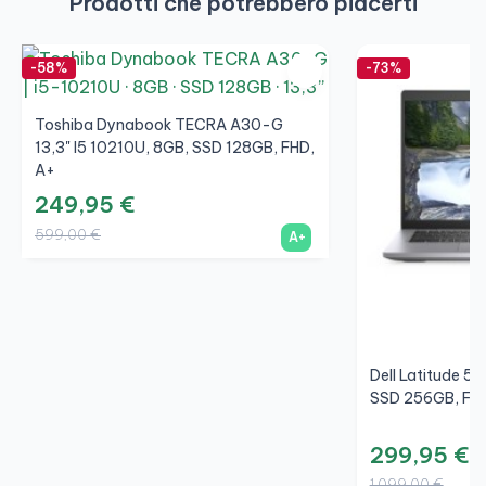
Prodotti che potrebbero piacerti
-58%
-73%
Toshiba Dynabook TECRA A30-G
13,3" I5 10210U, 8GB, SSD 128GB, FHD,
A+
249,95 €
599,00 €
A+
Dell Latitude 5
SSD 256GB, FHD
299,95 €
1.099,00 €