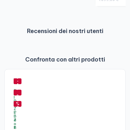
Recensioni dei nostri utenti
Confronta con altri prodotti
-
8
-
4
7
%
-
0
6
%
2
%