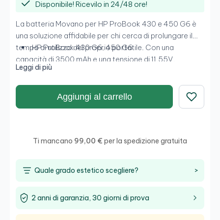
Disponibile! Ricevilo in 24/48 ore!
La batteria Movano per HP ProBook 430 e 450 G6 è
una soluzione affidabile per chi cerca di prolungare il
tempo di utilizzo del proprio portatile. Con una
HP ProBook 430 G6, 450 G6
capacità di 3500 mAh e una tensione di 11.55V,
Leggi di più
garantisce prestazioni stabili e di lunga durata. È
compatibile con diversi modelli e facile da installare, il
che la rende un'opzione ideale per sostituire batterie
Aggiungi al carrello
agotadas.Compatible con:
Salva
Ti mancano
99,00 €
per la spedizione gratuita
Quale grado estetico scegliere?
>
2 anni di garanzia, 30 giorni di prova