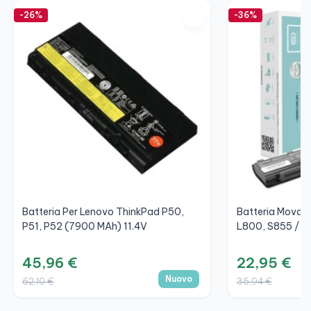
-26%
-36%
Batteria Per Lenovo ThinkPad P50,
Batteria Movan
P51, P52 (7900 MAh) 11.4V
L800, S855 / 1
45,96 €
22,95 €
Nuovo
62,10 €
35,94 €