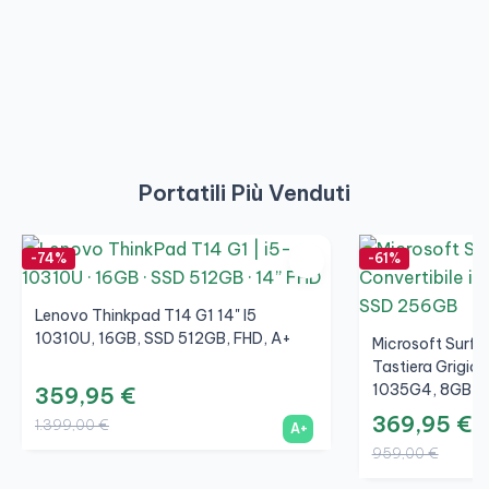
Portatili Più Venduti
-74%
-61%
Lenovo Thinkpad T14 G1 14" I5
10310U, 16GB, SSD 512GB, FHD, A+
Microsoft Surfac
Tastiera Grigio/
1035G4, 8GB, S
359,95 €
369,95 €
1.399,00 €
A+
959,00 €