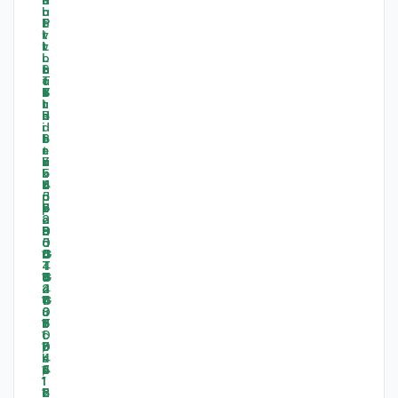
%
%
%