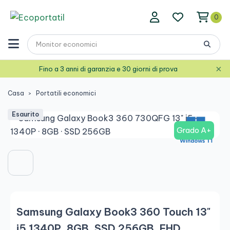
0
×
Fino a 3 anni di garanzia e 30 giorni di prova
Casa
Portatili economici
Esaurito
Grado A+
Samsung Galaxy Book3 360 Touch 13"
i5 1340P, 8GB, SSD 256GB, FHD,