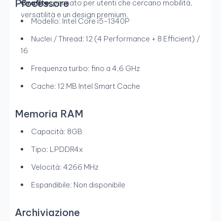
Processore
Grafite
, pensato per utenti che cercano mobilità,
versatilità e un design premium.
Modello: Intel Core i5-1340P
Nuclei / Thread: 12 (4 Performance + 8 Efficient) /
16
Frequenza turbo: fino a 4,6 GHz
Cache: 12 MB Intel Smart Cache
Memoria RAM
Capacità: 8GB
Tipo: LPDDR4x
Velocità: 4266 MHz
Espandibile: Non disponibile
Archiviazione