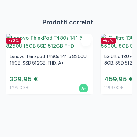
Prodotti correlati
-72%
-62%
Lenovo Thinkpad T480s 14" I5 8250U,
LG Ultra 13U70
16GB, SSD 512GB, FHD, A+
8GB, SSD 512GB
329,95 €
459,95 €
1.199,00 €
1.199,00 €
A+