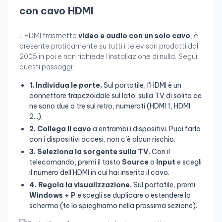
con cavo HDMI
L'HDMI trasmette
video e audio con un solo cavo
, è
presente praticamente su tutti i televisori prodotti dal
2005 in poi e non richiede l'installazione di nulla. Segui
questi passaggi:
1. Individua le porte.
Sul portatile, l'HDMI è un
connettore trapezoidale sul lato; sulla TV di solito ce
ne sono due o tre sul retro, numerati (HDMI 1, HDMI
2...).
2. Collega il cavo
a entrambi i dispositivi. Puoi farlo
con i dispositivi accesi, non c'è alcun rischio.
3. Seleziona la sorgente sulla TV.
Con il
telecomando, premi il tasto
Source
o
Input
e scegli
il numero dell'HDMI in cui hai inserito il cavo.
4. Regola la visualizzazione.
Sul portatile, premi
Windows + P
e scegli se duplicare o estendere lo
schermo (te lo spieghiamo nella prossima sezione).