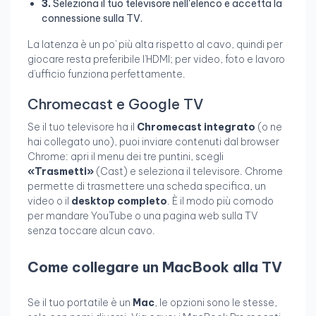
3.
Seleziona il tuo televisore nell'elenco e accetta la
connessione sulla TV.
La latenza è un po' più alta rispetto al cavo, quindi per
giocare resta preferibile l'HDMI; per video, foto e lavoro
d'ufficio funziona perfettamente.
Chromecast e Google TV
Se il tuo televisore ha il
Chromecast integrato
(o ne
hai collegato uno), puoi inviare contenuti dal browser
Chrome: apri il menu dei tre puntini, scegli
«Trasmetti»
(Cast) e seleziona il televisore. Chrome
permette di trasmettere una scheda specifica, un
video o il
desktop completo
. È il modo più comodo
per mandare YouTube o una pagina web sulla TV
senza toccare alcun cavo.
Come collegare un MacBook alla TV
Se il tuo portatile è un
Mac
, le opzioni sono le stesse,