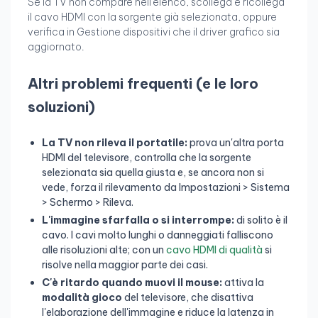
Se la TV non compare nell'elenco, scollega e ricollega
il cavo HDMI con la sorgente già selezionata, oppure
verifica in Gestione dispositivi che il driver grafico sia
aggiornato.
Altri problemi frequenti (e le loro
soluzioni)
La TV non rileva il portatile:
prova un'altra porta
HDMI del televisore, controlla che la sorgente
selezionata sia quella giusta e, se ancora non si
vede, forza il rilevamento da Impostazioni > Sistema
> Schermo > Rileva.
L'immagine sfarfalla o si interrompe:
di solito è il
cavo. I cavi molto lunghi o danneggiati falliscono
alle risoluzioni alte; con un
cavo HDMI di qualità
si
risolve nella maggior parte dei casi.
C'è ritardo quando muovi il mouse:
attiva la
modalità gioco
del televisore, che disattiva
l'elaborazione dell'immagine e riduce la latenza in