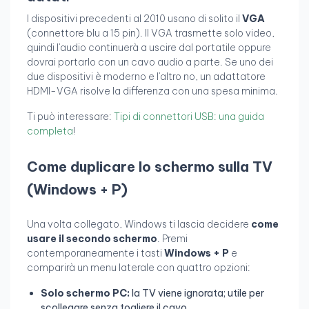
I dispositivi precedenti al 2010 usano di solito il
VGA
(connettore blu a 15 pin). Il VGA trasmette solo video,
quindi l'audio continuerà a uscire dal portatile oppure
dovrai portarlo con un cavo audio a parte. Se uno dei
due dispositivi è moderno e l'altro no, un adattatore
HDMI-VGA risolve la differenza con una spesa minima.
Ti può interessare:
Tipi di connettori USB: una guida
completa
!
Come duplicare lo schermo sulla TV
(Windows + P)
Una volta collegato, Windows ti lascia decidere
come
usare il secondo schermo
. Premi
contemporaneamente i tasti
Windows + P
e
comparirà un menu laterale con quattro opzioni:
Solo schermo PC:
la TV viene ignorata; utile per
scollegare senza togliere il cavo.