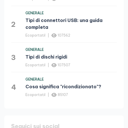
GENERALE
Tipi di connettori USB: una guida
2
completa
Ecoportatil
107562
GENERALE
3
Tipi di dischi rigidi
Ecoportatil
107507
GENERALE
4
Cosa significa "ricondizionato"?
Ecoportatil
85107
Seguici sui social