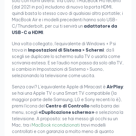
solo con nomi diversi. Via cavo: i MacBook Pro recenti
(dal 2021 in poi) includono di nuovo la porta HDMI,
quindi basta lo stesso cavo di qualsiasi altro portatile; i
MacBook Air e i modelli precedenti hanno solo USB-
C/Thunderbolt, per cui ti servirà un
adattatore da
USB-C a HDMI
.
Una volta collegato, l'equivalente di Windows + P si
trova in
Impostazioni di Sistema > Schermi
: da lì
scegli se duplicare lo schermo sulla TV o usarla come
scrivania estesa. E se l'audio non passa da solo alla TV,
si cambia in Impostazioni di Sistema > Suono,
selezionando la televisione come uscita.
Senza cavi? L'equivalente Apple di Miracast è
AirPlay
:
se hai una Apple TV o una Smart TV compatibile (la
maggior parte delle Samsung, LG e Sony recenti lo è),
premi l'icona del
Centro di Controllo
nella barra dei
menu, scegli
«Duplicazione schermo»
e seleziona la
televisione. A proposito: se hai messo gli occhi su un
Mac, tra i
MacBook ricondizionati
trovi modelli
controllati e con garanzia a molto meno di quanto