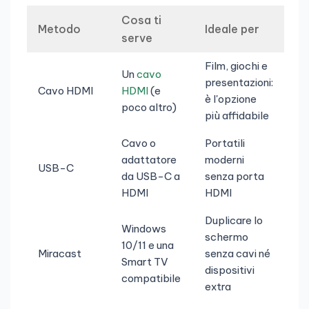
Cosa ti
Metodo
Ideale per
serve
Film, giochi e
Un
cavo
presentazioni:
Cavo HDMI
HDMI
(e
è l'opzione
poco altro)
più affidabile
Cavo o
Portatili
adattatore
moderni
USB-C
da USB-C a
senza porta
HDMI
HDMI
Duplicare lo
Windows
schermo
10/11 e una
Miracast
senza cavi né
Smart TV
dispositivi
compatibile
extra