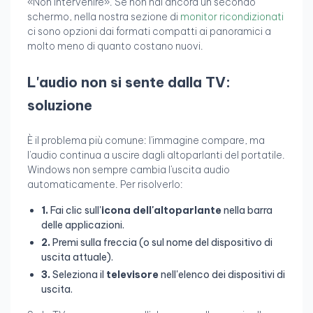
«Non intervenire». Se non hai ancora un secondo
schermo, nella nostra sezione di
monitor ricondizionati
ci sono opzioni dai formati compatti ai panoramici a
molto meno di quanto costano nuovi.
L'audio non si sente dalla TV:
soluzione
È il problema più comune: l'immagine compare, ma
l'audio continua a uscire dagli altoparlanti del portatile.
Windows non sempre cambia l'uscita audio
automaticamente. Per risolverlo:
1.
Fai clic sull'
icona dell'altoparlante
nella barra
delle applicazioni.
2.
Premi sulla freccia (o sul nome del dispositivo di
uscita attuale).
3.
Seleziona il
televisore
nell'elenco dei dispositivi di
uscita.