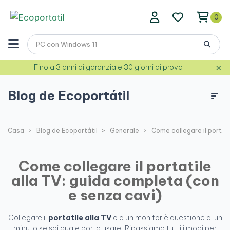
0
×
Fino a 3 anni di garanzia e 30 giorni di prova
Blog de Ecoportátil
Casa
Blog de Ecoportátil
Generale
Come collegare il portat
Come collegare il portatile
alla TV: guida completa (con
e senza cavi)
Collegare il
portatile alla TV
o a un monitor è questione di un
minuto se sai quale porta usare. Ripassiamo tutti i modi per