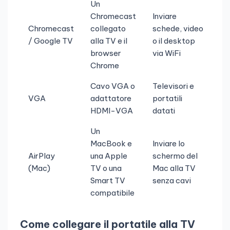
Un
Chromecast
Inviare
Chromecast
collegato
schede, video
/ Google TV
alla TV e il
o il desktop
browser
via WiFi
Chrome
Cavo VGA o
Televisori e
VGA
adattatore
portatili
HDMI-VGA
datati
Un
MacBook e
Inviare lo
AirPlay
una Apple
schermo del
(Mac)
TV o una
Mac alla TV
Smart TV
senza cavi
compatibile
Come collegare il portatile alla TV