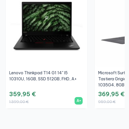
Lenovo Thinkpad T14 G1 14" I5
Microsoft Surfac
10310U, 16GB, SSD 512GB, FHD, A+
Tastiera Grigio/
1035G4, 8GB, S
359,95 €
369,95 €
A+
1.399,00 €
959,00 €