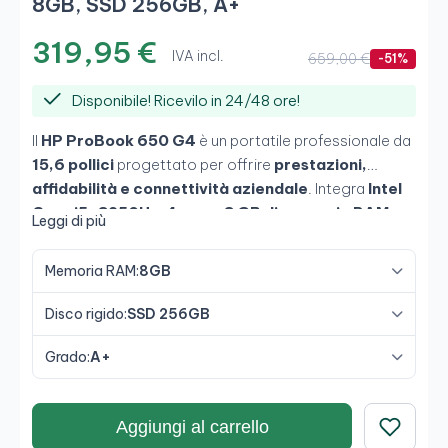
8GB, SSD 256GB, A+
319,95 €
IVA incl.
659,00 €
-51%
Disponibile! Ricevilo in 24/48 ore!
Il
HP ProBook 650 G4
è un portatile professionale da
15,6 pollici
progettato per offrire
prestazioni,
affidabilità e connettività aziendale
. Integra
Intel
Core i5-8250U a 4 core
,
8 GB di memoria RAM
e
Leggi di più
SSD da 256 GB
, garantendo fluidità nel multitasking,
nelle applicazioni aziendali e nel lavoro d'ufficio
Memoria RAM:
8GB
intensivo. Il suo formato robusto e la tastiera completa
lo rendono uno strumento affidabile per gli ambienti
Disco rigido:
SSD 256GB
aziendali.
Grado:
A+
Aggiungi al carrello