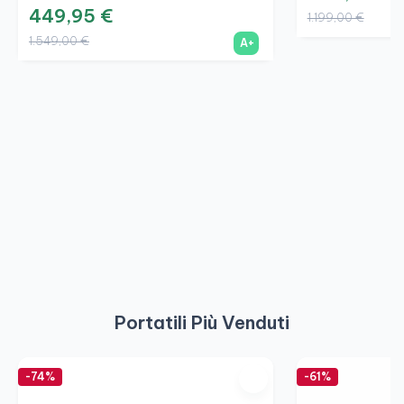
449,95 €
1.199,00 €
1.549,00 €
A+
Portatili Più Venduti
-74%
-61%