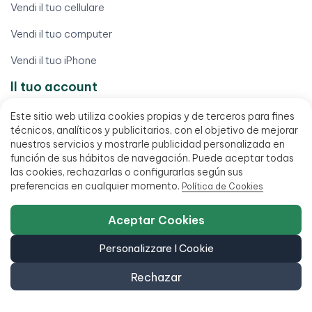
Vendi il tuo cellulare
Vendi il tuo computer
Vendi il tuo iPhone
Il tuo account
Diritto di recesso
Este sitio web utiliza cookies propias y de terceros para fines
técnicos, analíticos y publicitarios, con el objetivo de mejorar
Elaborare una garanzia
nuestros servicios y mostrarle publicidad personalizada en
función de sus hábitos de navegación. Puede aceptar todas
I miei ordini
las cookies, rechazarlas o configurarlas según sus
preferencias en cualquier momento.
Política de Cookies
Il mio conto
Aceptar Cookies
Scarica la mia fattura
Trova il mio ordine
Personalizzare I Cookie
Termini legali
Rechazar
Avviso legale