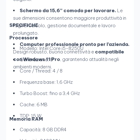
Schermo da 15,6” comodo per lavorare.
Le
sue dimensioni consentono maggiore produttività in
SPECIFICHE
fogli di calcolo, gestione documentale e lavoro
prolungato.
Processore
Computer professionale pronto per l’azienda.
Modello: Intel Core i5-8250U
Design robusto, buona connettività e
compatibile
con Windows 11 Pro
, garantendo attualità negli
Generazione: 8ª
ambienti moderni.
Core / Thread: 4 / 8
Frequenza base: 1,6 GHz
Turbo Boost: fino a 3,4 GHz
Cache: 6 MB
TDP: 15 W
Memoria RAM
Capacità: 8 GB DDR4