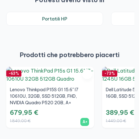
Portatili HP
N
Prodotti che potrebbero piacerti
-63%
-73%
Lenovo Thinkpad P15S G1 15.6" I7
Dell Latitude 53
10610U, 32GB, SSD 512GB, FHD,
16GB, SSD 512G
NVIDIA Quadro P520 2GB, A+
679,95 €
389,95 €
1.849,00 €
1.449,00 €
A+