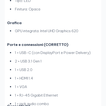
Tipo: LED
Finitura: Opaca
Grafica
GPU integrata: Intel UHD Graphics 620
Porte e connessioni (CORRETTO)
1 × USB-C (con DisplayPort e Power Delivery)
2 × USB 3.1 Gen 1
1 × USB 2.0
1 × HDMI 1.4
1 × VGA
1 × RJ-45 Gigabit Ethernet
1 × jack audio combo