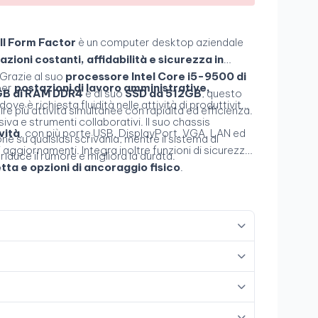
l Form Factor
è un computer desktop aziendale
azioni costanti, affidabilità e sicurezza in
 Grazie al suo
processore Intel Core i5-9500 di
per
postazioni di lavoro amministrative,
B di RAM DDR4
e al suo
SSD da 512GB
, questo
 dove è richiesta fluidità nelle attività di produttività,
ire più attività simultanee con rapidità ed efficienza.
va e strumenti collaborativi. Il suo chassis
vità
, con più porte USB, DisplayPort, VGA, LAN ed
ne su qualsiasi scrivania, mentre il sistema di
 aggiornamenti. Integra inoltre funzioni di sicurezza
duce il rumore e migliora la durata.
ta e opzioni di ancoraggio fisico
.
Grado A+