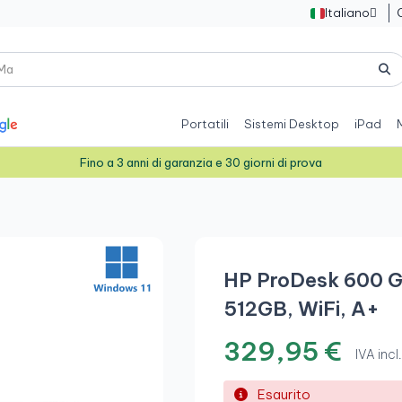
Italiano

Portatili
Sistemi Desktop
iPad
Fino a 3 anni di garanzia e 30 giorni di prova
HP ProDesk 600 G
512GB, WiFi, A+
329,95 €
IVA incl.
Esaurito