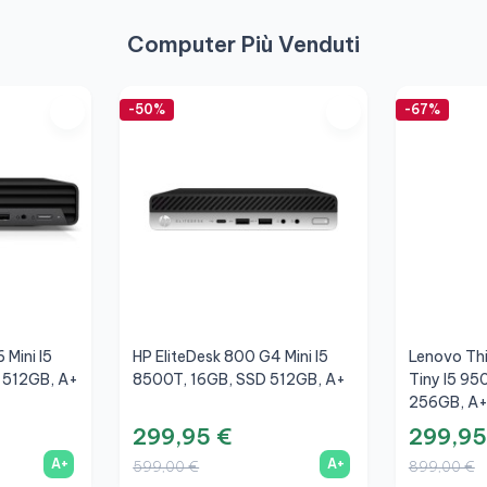
Computer Più Venduti
-50%
-67%
 Mini I5
HP EliteDesk 800 G4 Mini I5
Lenovo Th
 512GB, A+
8500T, 16GB, SSD 512GB, A+
Tiny I5 95
256GB, A
299,95 €
299,95
A+
A+
599,00 €
899,00 €