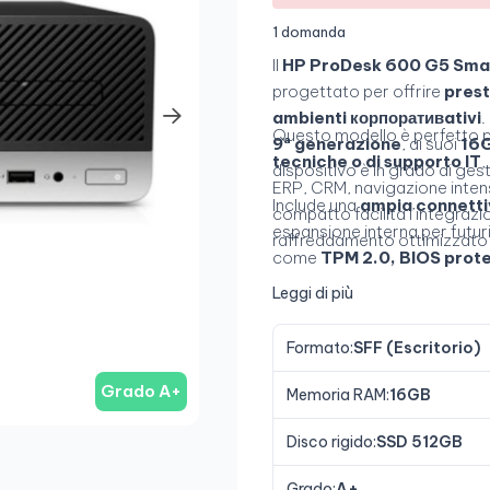
1 domanda
Il
HP ProDesk 600 G5 Smal
progettato per offrire
prest
ambienti корпоративativi
.
Questo modello è perfetto 
9ª generazione
, ai suoi
16G
tecniche o di supporto IT
,
dispositivo è in grado di gest
ERP, CRM, navigazione intensi
Include una
ampia connetti
compatto facilita l’integrazio
espansione interna per futuri
raffreddamento ottimizzato ri
come
TPM 2.0, BIOS protet
Leggi di più
Formato:
SFF (Escritorio)
Grado A+
Memoria RAM:
16GB
Disco rigido:
SSD 512GB
Grado:
A+