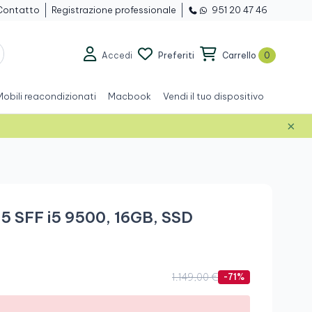
Contatto
Registrazione professionale
951 20 47 46
Accedi
Preferiti
Carrello
0
Mobili reacondizionati
Macbook
Vendi il tuo dispositivo
×
5 SFF i5 9500, 16GB, SSD
1.149,00 €
-71%