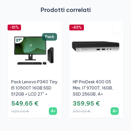
Prodotti correlati
-51%
-45%
Pack
Pack Lenovo P340 Tiny
HP ProDesk 400 G5
I5 10500T 16GB SSD
Mini, I7 9700T, 16GB,
512GB + LCD 27" +
SSD 256GB, A+
Tastiera E Mouse
549,65 €
359,95 €
Wireless + WiFi
A+
A+
1.129,00 €
659,00 €