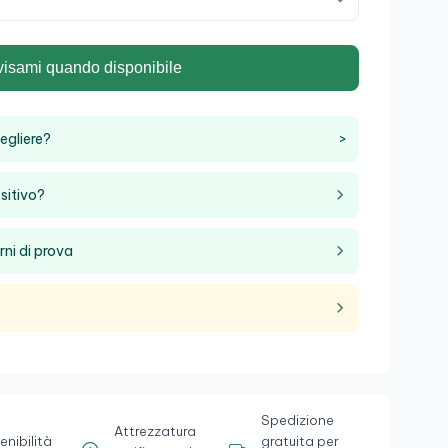
visami quando disponibile
egliere?
>
sitivo?
rni di prova
Spedizione
Attrezzatura
enibilità
gratuita per