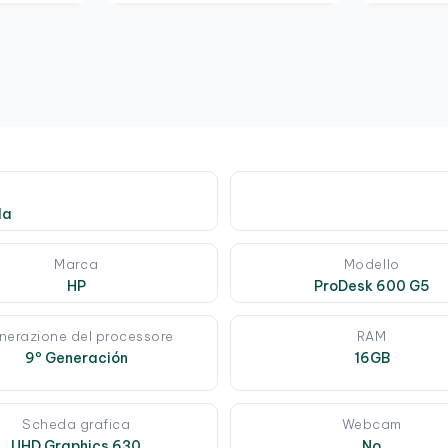
da
Marca
Modello
HP
ProDesk 600 G5
nerazione del processore
RAM
9º Generación
16GB
Scheda grafica
Webcam
UHD Graphics 630
No