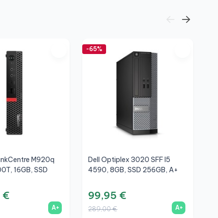
-65%
-5
inkCentre M920q
Dell Optiplex 3020 SFF I5
H
00T, 16GB, SSD
4590, 8GB, SSD 256GB, A+
8
+
 €
99,95 €
2
A+
A+
289,00 €
6