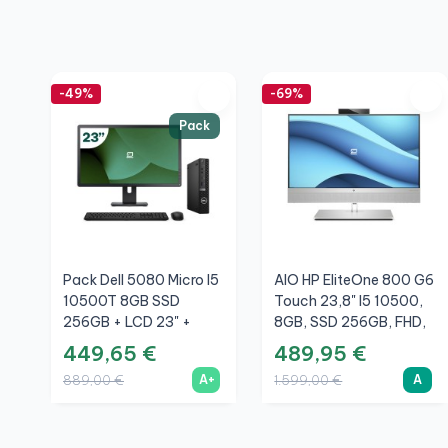
-49%
-69%
Pack
Pack Dell 5080 Micro I5
AIO HP EliteOne 800 G6
10500T 8GB SSD
Touch 23,8" I5 10500,
256GB + LCD 23" +
8GB, SSD 256GB, FHD,
Tastiera E Mouse
WiFi, A
449,65 €
489,95 €
Wireless + WiFi
A+
A
889,00 €
1.599,00 €