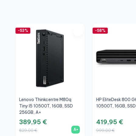
-53%
-58%
Lenovo Thinkcentre M80q
HP EliteDesk 800 G6
Tiny I5 10500T, 16GB, SSD
10500T, 16GB, SSD
256GB, A+
389,95 €
419,95 €
A+
829,00 €
999,00 €