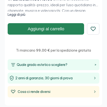
rapporto qualità-prezzo, ideali per l'uso quotidiano in
chiamate, musica e videogiochi. Con un design
Leggi di più
leggero e un microfono integrato nel cavo, sono
perfetti per chi cerca comodità e funzionalità. Il loro
connettore da 3,5 mm
garantisce compatibilità con
Aggiungi al carrello
un'ampia gamma di dispositivi.
Salva
Ti mancano
99,00 €
per la spedizione gratuita
Quale grado estetico scegliere?
>
2 anni di garanzia, 30 giorni di prova
Cosa ci rende diversi