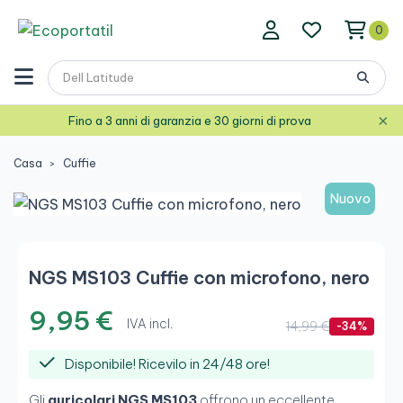
0
×
Fino a 3 anni di garanzia e 30 giorni di prova
Casa
Cuffie
Nuovo
NGS MS103 Cuffie con microfono, nero
9,95 €
IVA incl.
14,99 €
-34%
Disponibile! Ricevilo in 24/48 ore!
Gli
auricolari NGS MS103
offrono un eccellente