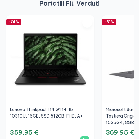
Portatili Più Venduti
-74%
-61%
Lenovo Thinkpad T14 G1 14" I5
Microsoft Surfac
10310U, 16GB, SSD 512GB, FHD, A+
Tastiera Grigio/
1035G4, 8GB, S
359,95 €
369,95 €