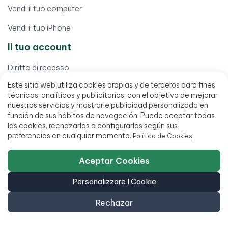
Vendi il tuo computer
Vendi il tuo iPhone
Il tuo account
Diritto di recesso
Este sitio web utiliza cookies propias y de terceros para fines
Elaborare una garanzia
técnicos, analíticos y publicitarios, con el objetivo de mejorar
nuestros servicios y mostrarle publicidad personalizada en
I miei ordini
función de sus hábitos de navegación. Puede aceptar todas
Il mio conto
las cookies, rechazarlas o configurarlas según sus
preferencias en cualquier momento.
Política de Cookies
Scarica la mia fattura
Aceptar Cookies
Trova il mio ordine
Personalizzare I Cookie
Termini legali
Rechazar
Avviso legale
Condizioni di vendita