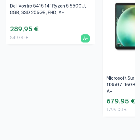
Dell Vostro 5415 14" Ryzen 5 5500U,
8GB, SSD 256GB, FHD, A+
289,95 €
849,00 €
A+
Microsoft Surfa
1185G7, 16GB, S
A+
679,95 €
1.799,00 €