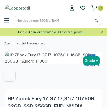
0
×
Fino a 3 anni di garanzia e 30 giorni di prova
Casa
Portatili economici
Grado A
HP Zbook Fury 17 G7 17,3" i7 10750H,
32GB, SSD 256GB, FHD, NVIDIA