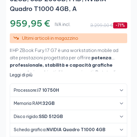
Quadro T1000 4GB, A
959,95 €
IVA incl.
3.299,00 €
-71%
Ultimi articoli in magazzino
Il HP ZBook Fury 17 G7 è una workstation mobile ad
alte prestazioni progettata per offrire
potenza
professionale, stabilità e capacità grafiche
avanzate
in ambienti di lavoro esigenti. Dotata di un
Leggi di più
potente
Intel Core i7-10750H
, affiancato da
16GB
di RAM, SSD NVMe da 256GB e scheda grafica
Processore:
i7 10750H
NVIDIA Quadro T1000 da 4GB
, offre un'esperienza
fluida in CAD, modellazione 3D, editing e multitasking
Memoria RAM:
32GB
intensivo. Il suo ampio schermo
Full HD da 17,3 pollici
consente di lavorare con maggiore comodità e
Disco rigido:
SSD 512GB
precisione su progetti professionali.
Scheda grafica:
NVIDIA Quadro T1000 4GB