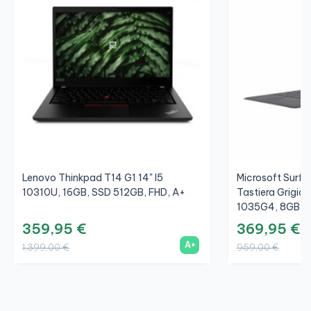
Lenovo Thinkpad T14 G1 14" I5
Microsoft Surfac
10310U, 16GB, SSD 512GB, FHD, A+
Tastiera Grigio/
1035G4, 8GB, S
359,95 €
369,95 €
A+
1.399,00 €
959,00 €