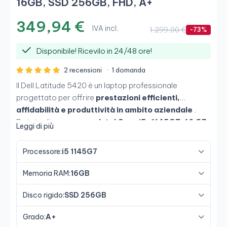
16GB, SSD 256GB, FHD, A+
349,94 €
IVA incl.
1.299,00 €
-73%
Disponibile! Ricevilo in 24/48 ore!
2 recensioni
·
1 domanda
Il Dell Latitude 5420 è un laptop professionale
progettato per offrire
prestazioni efficienti,
affidabilità e produttività in ambito aziendale
.
Dotato di
processore Intel Core i5-1145G7, 16 GB
Leggi di più
di RAM e un'unità SSD da 256 GB
, consente un
multitasking fluido e la gestione di applicazioni
Processore:
i5 1145G7
complesse, mentre il
display Full HD da 14 pollici
garantisce un'esperienza confortevole ed efficiente.
Memoria RAM:
16GB
Disco rigido:
SSD 256GB
Grado:
A+