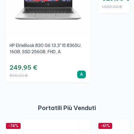
1.559,00 €
HP EliteBook 830 G6 13,3" I5 8365U,
16GB, SSD 256GB, FHD, A
249,95 €
A
899,00 €
Portatili Più Venduti
-74%
-61%