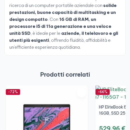
ricerca di un computer portatile aziendale con
solide
prestazioni, buone capacità di multitasking e un
design compatto
. Con
16 GB di RAM, un
processore i5 di 11a generazione e una veloce
unità SSD
, è ideale per le
aziende, il telelavoro e gli
utenti più esigenti
, offrendo fluidità, affidabilità e
un'efficiente esperienza quotidiana.
Prodotti correlati
-72%
-66%
HP EliteBook 85
16GB, SSD 256G
529,96 €