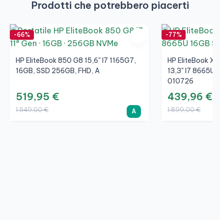
Prodotti che potrebbero piacerti
-66%
-77%
HP EliteBook 850 G8 15,6" I7 1165G7,
HP EliteBook X
16GB, SSD 256GB, FHD, A
13,3" I7 8665U,
010726
519,95 €
439,96 €
1.549,00 €
1.899,00 €
A