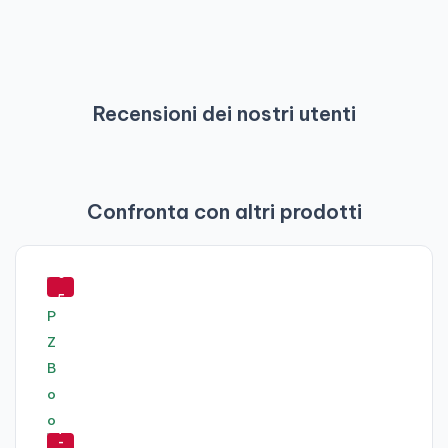
Recensioni dei nostri utenti
Confronta con altri prodotti
-
6
5
%
-
7
-
-