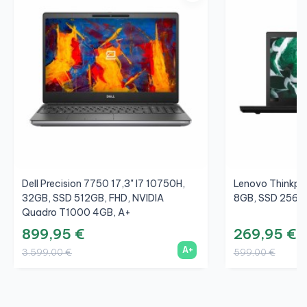
Dell Precision 7750 17,3" I7 10750H,
Lenovo Thinkpa
32GB, SSD 512GB, FHD, NVIDIA
8GB, SSD 256GB
Quadro T1000 4GB, A+
899,95 €
269,95 €
A+
3.599,00 €
599,00 €