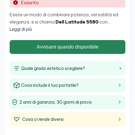
Esaurito
Esiste un modo di combinare potenza, versatilità ed
eleganza, e si chiama
Dell Latitude 5580
con
processore i5
. Una gamma che gode di una sicurezza
Leggi di più
e gestibilità invidiabili grazie al suo design leggero che
trasforma l’Ultrabook da 15,6"
in un dispositivo leggero,
Avvisami quando disponibile
capace di essere trasportato ovunque, garantendo un
lavoro efficiente.
Quale grado estetico scegliere?
>
Cosa include il tuo portatile?
2 anni di garanzia, 30 giorni di prova
Cosa ci rende diversi