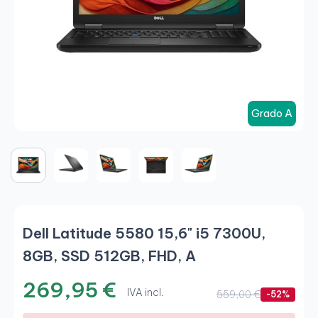
Grado A
Dell Latitude 5580 15,6" i5 7300U,
8GB, SSD 512GB, FHD, A
269,95 €
IVA incl.
559,00 €
-52%