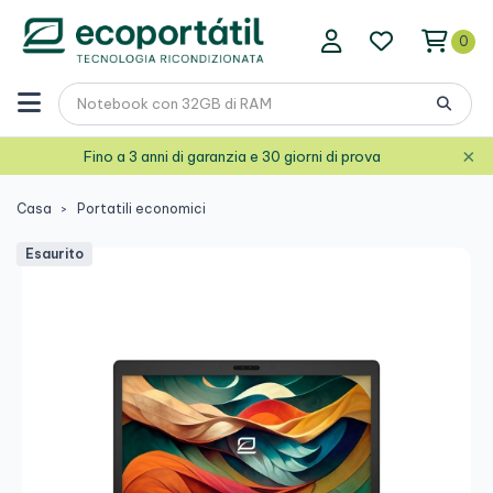
0
×
Fino a 3 anni di garanzia e 30 giorni di prova
Casa
Portatili economici
Esaurito