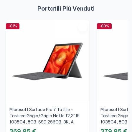
Portatili Più Venduti
-61%
-60%
Microsoft Surface Pro 7 Tattile +
Microsoft Surfac
Tastiera Grigio/Grigio Notte 12,3" I5
Tastiera Grigio/
1035G4, 8GB, SSD 256GB, 3K, A
1035G4, 8GB, S
369,95 €
379,95 €