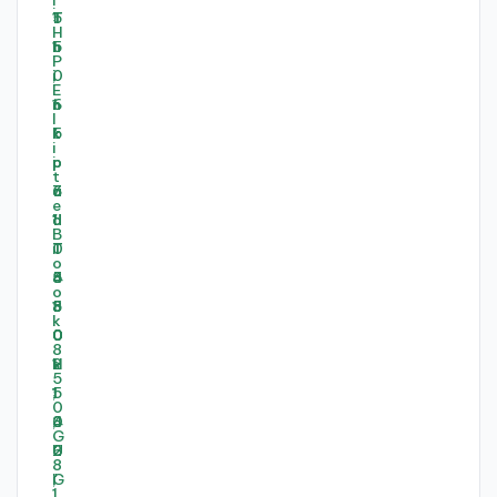
-
-
-
-
-
-
-