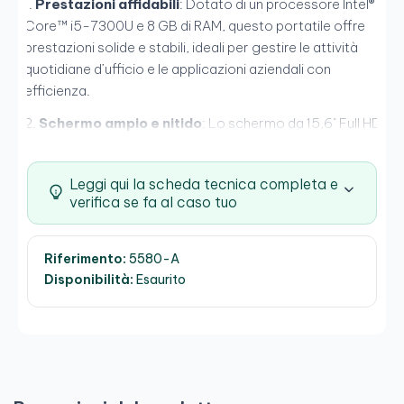
Prestazioni affidabili
: Dotato di un processore Intel®
Core™ i5-7300U e 8 GB di RAM, questo portatile offre
prestazioni solide e stabili, ideali per gestire le attività
quotidiane d’ufficio e le applicazioni aziendali con
efficienza.
Schermo ampio e nitido
: Lo schermo da 15,6" Full HD
offre un’eccellente qualità dell’immagine, garantendo
un’esperienza visiva chiara e confortevole, perfetta per
Leggi qui la scheda tecnica completa e
lavorare con più finestre e realizzare presentazioni.
verifica se fa al caso tuo
Archiviazione veloce e sicura
: Con un SSD da 512
GB, il Latitude 5580 garantisce tempi di avvio rapidi e un
Riferimento:
5580-A
accesso veloce ai dati, migliorando la produttività e
Disponibilità:
Esaurito
offrendo un’esperienza utente fluida ed efficiente.
SPECIFICHE
Processore
Processore:
Intel Core i5