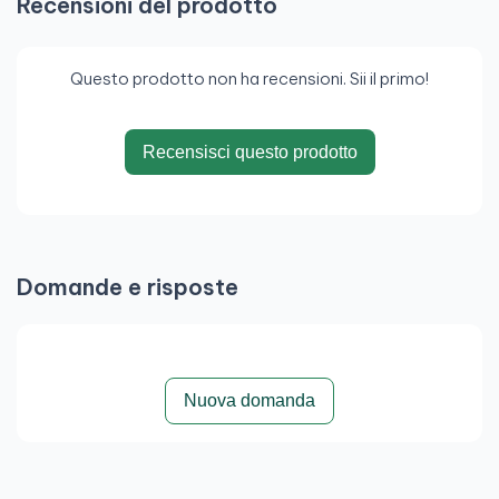
Recensioni del prodotto
Produttore del processore:
Intel
Generazione del processore:
7ª generazione
Questo prodotto non ha recensioni. Sii il primo!
Modello del processore:
i5-7300U
Frequenza del processore:
2,6 GHz
Recensisci questo prodotto
Frequenza turbo del processore:
3,5 GHz
Memoria
Tipo di memoria:
DDR4-SDRAM
Domande e risposte
Velocità della memoria:
2400 MHz
Formato della memoria:
SO-DIMM
Slot di memoria:
2x SO-DIMM
Nuova domanda
Memoria interna massima:
32 GB
Porte USB