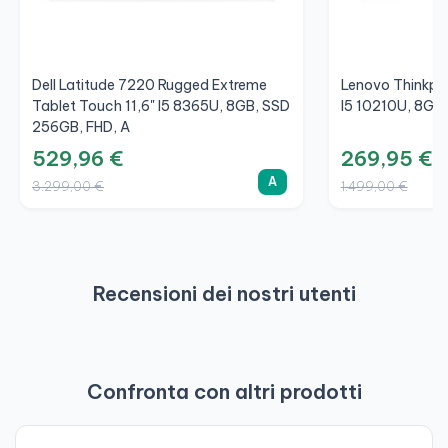
Tipo di porta di ricarica:
Presa di ingresso CC
USB Sleep-and-Charge
Dell Latitude 7220 Rugged Extreme
Lenovo Thinkpa
USB Sleep-and-Charge:
Sì
Tablet Touch 11,6" I5 8365U, 8GB, SSD
I5 10210U, 8GB
Numero di porte USB Sleep-and-Charge:
1
256GB, FHD, A
529,96 €
269,95 €
Dimensioni
A
3.299,00 €
1.499,00 €
Larghezza:
376 mm
Profondità:
250,7 mm
Altezza:
23,2 mm
Recensioni dei nostri utenti
Peso
Peso:
1,9 kg
Confronta con altri prodotti
-