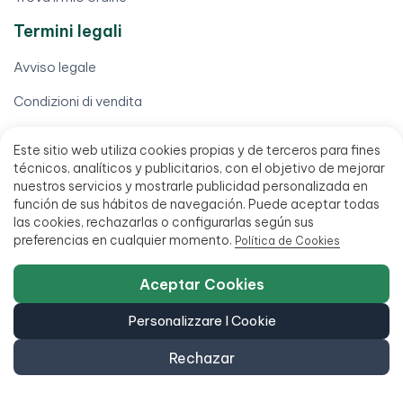
Termini legali
Avviso legale
Condizioni di vendita
Finanziamento fino a 18 mesi
Este sitio web utiliza cookies propias y de terceros para fines
técnicos, analíticos y publicitarios, con el objetivo de mejorar
Politica di accessibilità
nuestros servicios y mostrarle publicidad personalizada en
función de sus hábitos de navegación. Puede aceptar todas
las cookies, rechazarlas o configurarlas según sus
preferencias en cualquier momento.
Política de Cookies
Aceptar Cookies
951 20 47 46
Personalizzare I Cookie
C/ San Millán 27, 29013 Málaga, Spagna
Rechazar
L - V 9:00 - 14:00 / 15:00 - 18:00