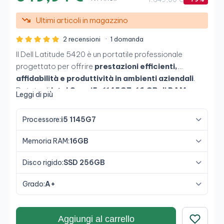
Ultimi articoli in magazzino
2 recensioni
·
1 domanda
Il Dell Latitude 5420 è un portatile professionale
progettato per offrire
prestazioni efficienti,
affidabilità e produttività in ambienti aziendali
.
Dotato di
Intel Core i5-1145G7, 16 GB di RAM e
Leggi di più
SSD da 256 GB
, consente di lavorare con fluidità in
multitasking e con applicazioni impegnative, mentre il
Processore:
i5 1145G7
suo
schermo Full HD da 14"
garantisce un'esperienza
comoda ed efficiente.
Memoria RAM:
16GB
Disco rigido:
SSD 256GB
Grado:
A+
Aggiungi al carrello