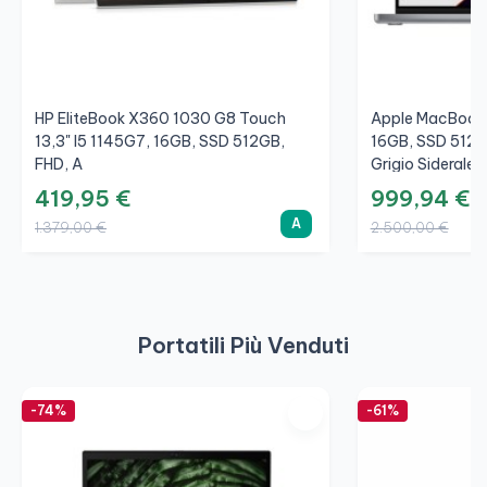
HP EliteBook X360 1030 G8 Touch
Apple MacBook 
13,3" I5 1145G7, 16GB, SSD 512GB,
16GB, SSD 512G
FHD, A
Grigio Siderale, 
419,95 €
999,94 €
A
1.379,00 €
2.500,00 €
Portatili Più Venduti
-74%
-61%