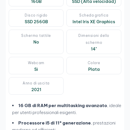
16GB
SSD (Alta velocidad)
Disco rigido
Scheda grafica
SSD 256GB
Intel Iris XE Graphics
Schermo tattile
Dimensioni dello
No
schermo
14"
Webcam
Colore
Si
Plata
Anno di uscita
2021
16 GB di RAM per multitasking avanzato
, ideale
per utenti professionali esigenti.
Processore i5 di 11ª generazione
, prestazioni
moderne ed efficienti.