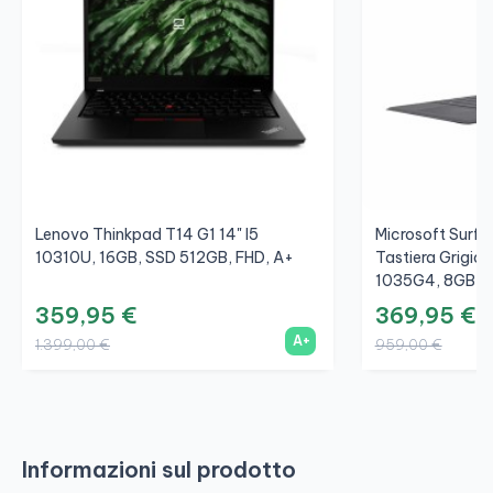
Lenovo Thinkpad T14 G1 14" I5
Microsoft Surfac
10310U, 16GB, SSD 512GB, FHD, A+
Tastiera Grigio/
1035G4, 8GB, S
359,95 €
369,95 €
A+
1.399,00 €
959,00 €
Informazioni sul prodotto