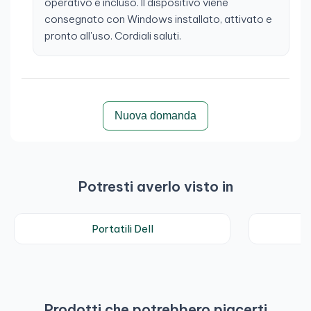
operativo è incluso. Il dispositivo viene
consegnato con Windows installato, attivato e
pronto all'uso. Cordiali saluti.
Nuova domanda
Potresti averlo visto in
Portatili Dell
N
Prodotti che potrebbero piacerti