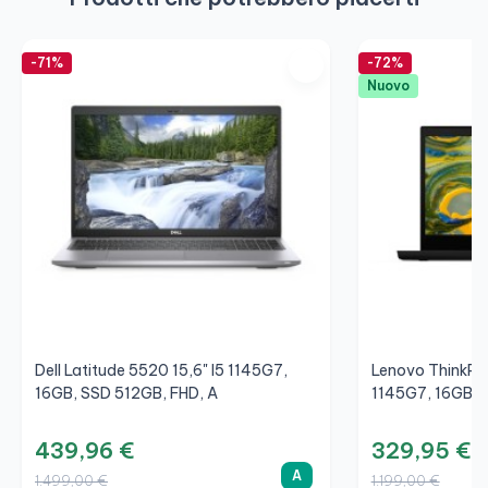
-71%
-72%
Nuovo
Dell Latitude 5520 15,6" I5 1145G7,
Lenovo ThinkPad
16GB, SSD 512GB, FHD, A
1145G7, 16GB, 
439,96 €
329,95 €
A
1.499,00 €
1.199,00 €