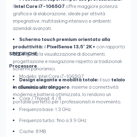
l'
Intel Core i7-1065G7
offre maggiore potenza
grafica e di elaborazione, ideale per attività
impegnative, multitasking intensivo e ambienti
aziendali avanzati.
Schermo touch premium orientato alla
produttività:
il
PixelSense 13,5" 2K+
con rapporto
SPECIFICHE
3:2
migliora la visualizzazione di documenti,
progettazione e navigazione rispetto ai tradizionali
Processore
schermi panoramici.
Modello: Intel Core i7-1065G7
Design elegante e mobilità totale:
il suo
telaio
in alluminio ultraleggero
, insieme a connettività
Generazione: 10ª
moderna e batteria ottimizzata, lo rendono un
Core / Thread: 4 / 8
portatile perfetto per i professionisti in movimento.
Frequenza base: 1.3 GHz
Frequenza turbo: fino a 3.9 GHz
Cache: 8 MB