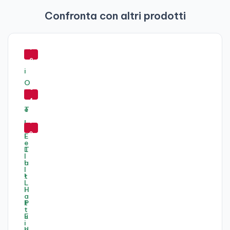
Confronta con altri prodotti
-
7
9
%
-
6
4
-
%
7
0
%