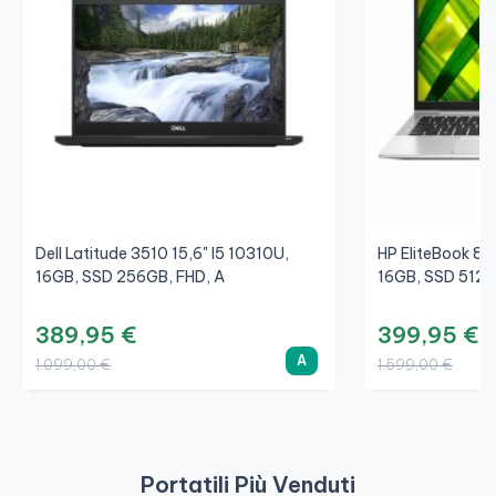
Dell Latitude 3510 15,6" I5 10310U,
HP EliteBook 84
16GB, SSD 256GB, FHD, A
16GB, SSD 512G
389,95 €
399,95 €
A
1.099,00 €
1.599,00 €
Portatili Più Venduti