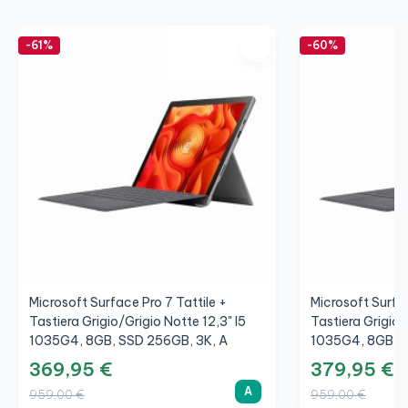
-61%
-60%
Microsoft Surface Pro 7 Tattile +
Microsoft Surfac
Tastiera Grigio/Grigio Notte 12,3" I5
Tastiera Grigio/
1035G4, 8GB, SSD 256GB, 3K, A
1035G4, 8GB, S
369,95 €
379,95 €
A
959,00 €
959,00 €