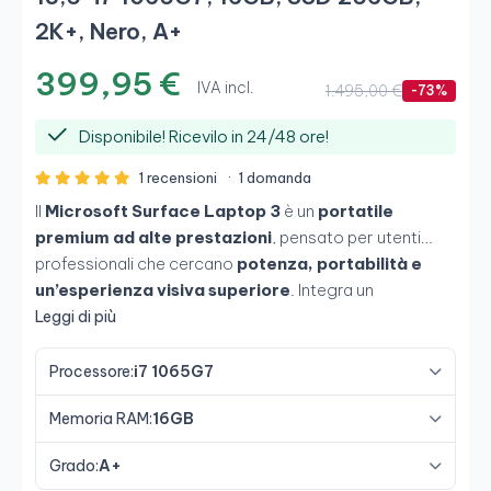
2K+, Nero, A+
399,95 €
IVA incl.
1.495,00 €
-73%
Disponibile! Ricevilo in 24/48 ore!
1 recensioni
·
1 domanda
Il
Microsoft Surface Laptop 3
è un
portatile
premium ad alte prestazioni
, pensato per utenti
professionali che cercano
potenza, portabilità e
un’esperienza visiva superiore
. Integra un
processore Intel Core i7-1065G7
,
16 GB di
Leggi di più
memoria RAM
e
SSD NVMe da 256 GB
, offrendo
fluidità nel multitasking avanzato, nelle applicazioni
Processore:
i7 1065G7
professionali e nella creazione di contenuti. Il suo
Memoria RAM:
16GB
schermo touch PixelSense da 13,5" con
risoluzione 2K+
e formato 3:2 offre un ambiente di
Grado:
A+
lavoro comodo e produttivo in un chassis elegante e