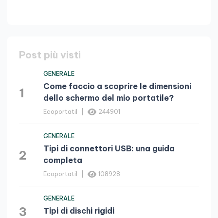
Post più visti
GENERALE
Come faccio a scoprire le dimensioni
1
dello schermo del mio portatile?
Ecoportatil
244901
GENERALE
Tipi di connettori USB: una guida
2
completa
Ecoportatil
108928
GENERALE
3
Tipi di dischi rigidi