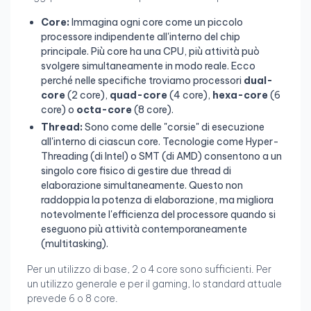
Core:
Immagina ogni core come un piccolo
processore indipendente all'interno del chip
principale. Più core ha una CPU, più attività può
svolgere simultaneamente in modo reale. Ecco
perché nelle specifiche troviamo processori
dual-
core
(2 core),
quad-core
(4 core),
hexa-core
(6
core) o
octa-core
(8 core).
Thread:
Sono come delle "corsie" di esecuzione
all'interno di ciascun core. Tecnologie come Hyper-
Threading (di Intel) o SMT (di AMD) consentono a un
singolo core fisico di gestire due thread di
elaborazione simultaneamente. Questo non
raddoppia la potenza di elaborazione, ma migliora
notevolmente l'efficienza del processore quando si
eseguono più attività contemporaneamente
(multitasking).
Per un utilizzo di base, 2 o 4 core sono sufficienti. Per
un utilizzo generale e per il gaming, lo standard attuale
prevede 6 o 8 core.