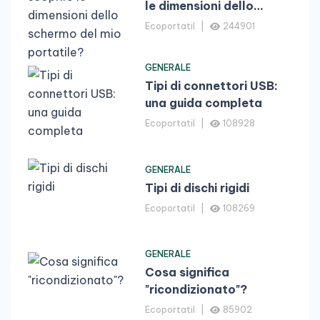
le dimensioni dello
schermo del mio
Ecoportatil
244901
portatile?
GENERALE
Tipi di connettori USB:
una guida completa
Ecoportatil
108928
GENERALE
Tipi di dischi rigidi
Ecoportatil
108269
GENERALE
Cosa significa
"ricondizionato"?
Ecoportatil
85902