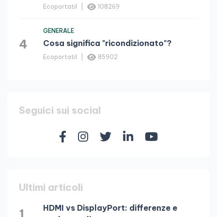
Ecoportatil
108269
GENERALE
4
Cosa significa "ricondizionato"?
Ecoportatil
85902
Seguici sui social
Ultimi articoli
HDMI vs DisplayPort: differenze e
1