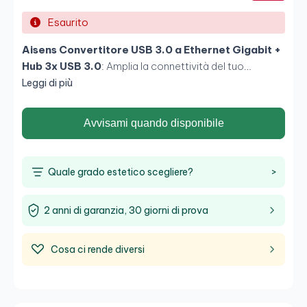
Esaurito
Aisens Convertitore USB 3.0 a Ethernet Gigabit +
Hub 3x USB 3.0
: Amplia la connettività del tuo
dispositivo con velocità di rete fino a 1000 Mbps e tre
Leggi di più
porte USB 3.0 aggiuntive. Ideale per migliorare la
stabilità della tua connessione e collegare più
Avvisami quando disponibile
dispositivi USB. Compatibile con Windows, Mac OS e
Linux. Plug and Play, design compatto e portatile.
Quale grado estetico scegliere?
>
2 anni di garanzia, 30 giorni di prova
Cosa ci rende diversi