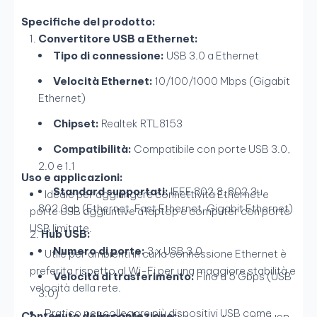
Specifiche del prodotto:
Convertitore USB a Ethernet:
Tipo di connessione:
USB 3.0 a Ethernet
Velocità Ethernet:
10/100/1000 Mbps (Gigabit
Ethernet)
Chipset:
Realtek RTL8153
Compatibilità:
Compatibile con porte USB 3.0,
2.0 e 1.1
Uso e applicazioni:
Standard supportati:
IEEE 802.3, 802.3u,
Ideale per aggiungere connettività Ethernet e
802.3ab (Ethernet, Fast Ethernet, Gigabit Ethernet)
porte USB aggiuntive a laptop e computer con porte
USB limitate.
Hub USB:
Numero di porte:
3 x USB 3.0
Utile per ambienti in cui la connessione Ethernet è
preferita rispetto al Wi-Fi per una maggiore stabilità e
Velocità di trasferimento:
Fino a 5 Gbps (USB
velocità della rete.
3.0)
Pratico per collegare più dispositivi USB come
Contenuto della confezione: