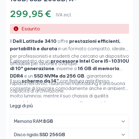
299,95 €
IVA incl.
Esaurito
Il
Dell Latitude 3410
offre
prestazioni efficienti,
portabilità e durata
in un formato compatto, ideale
per professionisti e studenti che cercano un dispositivo
È alimentato da un
processore Intel Core i5-10310U
affidabile per lavorare ovunque.
di 10ª generazione
, insieme a
16 GB di memoria
DDR4
e un
SSD NVMe da 256 GB
, garantendo
Il suo
schermo da 14”
con finitura antiriflesso
rapidità nell'avvio, fluidità nel multitasking e una buona
consente di lavorare comodamente anche in ambienti
capacità di archiviazione.
molto luminosi, mentre il suo chassis di qualità
aziendale assicura resistenza nell'uso quotidiano.
Leggi di più
L'ampia connettività e le opzioni di espansione lo
rendono un dispositivo versatile per diversi ambienti di
Memoria RAM:
8GB
lavoro.
Disco rigido:
SSD 256GB