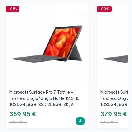
-61%
-60%
Microsoft Surface Pro 7 Tattile +
Microsoft Surfac
Tastiera Grigio/Grigio Notte 12,3" I5
Tastiera Grigio/
1035G4, 8GB, SSD 256GB, 3K, A
1035G4, 8GB, S
369,95 €
379,95 €
A
959,00 €
959,00 €