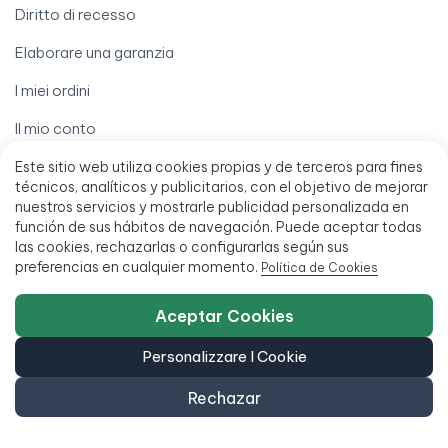
Diritto di recesso
Elaborare una garanzia
I miei ordini
Il mio conto
Scarica la mia fattura
Este sitio web utiliza cookies propias y de terceros para fines
técnicos, analíticos y publicitarios, con el objetivo de mejorar
Trova il mio ordine
nuestros servicios y mostrarle publicidad personalizada en
función de sus hábitos de navegación. Puede aceptar todas
Termini legali
las cookies, rechazarlas o configurarlas según sus
preferencias en cualquier momento.
Política de Cookies
Avviso legale
Aceptar Cookies
Condizioni di vendita
Personalizzare I Cookie
Finanziamento fino a 18 mesi
Politica di accessibilità
Rechazar