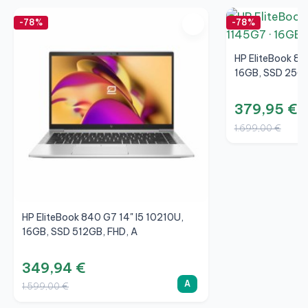
-78%
-78%
HP EliteBook 84
16GB, SSD 256G
379,95 €
1.699,00 €
HP EliteBook 840 G7 14" I5 10210U,
16GB, SSD 512GB, FHD, A
349,94 €
A
1.599,00 €