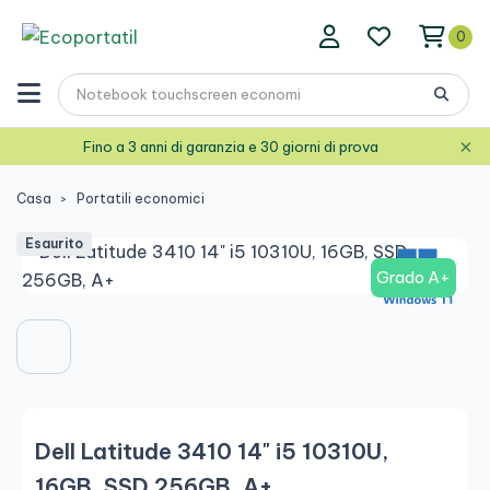
0
×
Fino a 3 anni di garanzia e 30 giorni di prova
Casa
Portatili economici
Esaurito
Grado A+
Dell Latitude 3410 14" i5 10310U,
16GB, SSD 256GB, A+