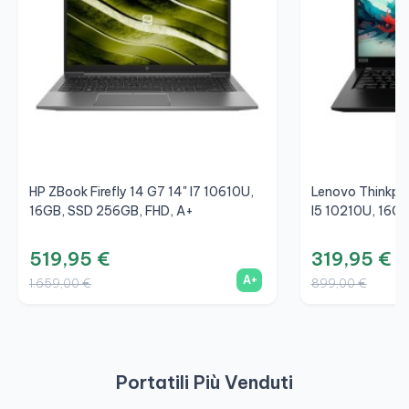
HP ZBook Firefly 14 G7 14" I7 10610U,
Lenovo Thinkpa
16GB, SSD 256GB, FHD, A+
I5 10210U, 16GB
519,95 €
319,95 €
A+
1.659,00 €
899,00 €
Portatili Più Venduti