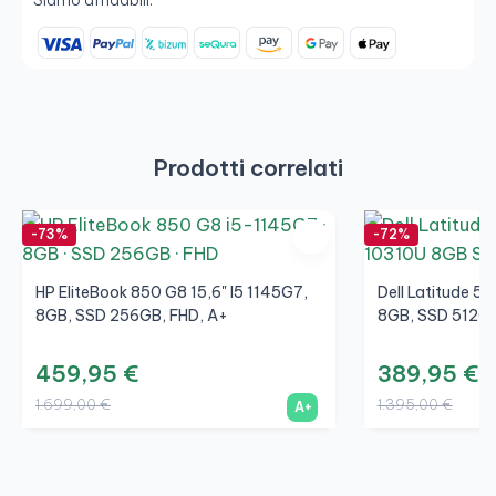
Siamo affidabili:
Prodotti correlati
-73%
-72%
HP EliteBook 850 G8 15,6" I5 1145G7,
Dell Latitude 55
8GB, SSD 256GB, FHD, A+
8GB, SSD 512GB
459,95 €
389,95 €
1.699,00 €
1.395,00 €
A+