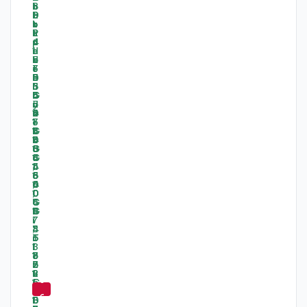
-
6
6