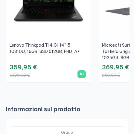
Lenovo Thinkpad T14 G1 14" I5
Microsoft Surfac
10310U, 16GB, SSD 512GB, FHD, A+
Tastiera Grigio/
1035G4, 8GB, S
359,95 €
369,95 €
A+
1.399,00 €
959,00 €
Informazioni sul prodotto
Grado