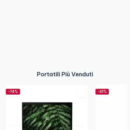
Portatili Più Venduti
-74%
-61%