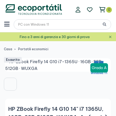
0
×
Fino a 3 anni di garanzia e 30 giorni di prova
Casa
Portatili economici
Esaurito
Grado A
HP ZBook Firefly 14 G10 14" i7 1365U,