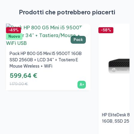
Prodotti che potrebbero piacerti
-49%
-58%
Nuovo
Pack
Pack HP 800 G5 Mini I5 9500T 16GB
SSD 256GB + LCD 34" + Tastiera E
Mouse Wireless + WiFi
599,64 €
1.179,00 €
A+
HP EliteDesk 80
16GB, SSD 256