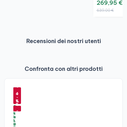
269,95 €
639,00 €
Recensioni dei nostri utenti
Confronta con altri prodotti
-
-
-
6
6
-
5
-
4
0
4
4
5
-
-
%
%
8
%
4
4
5
%
%
6
5
%
%