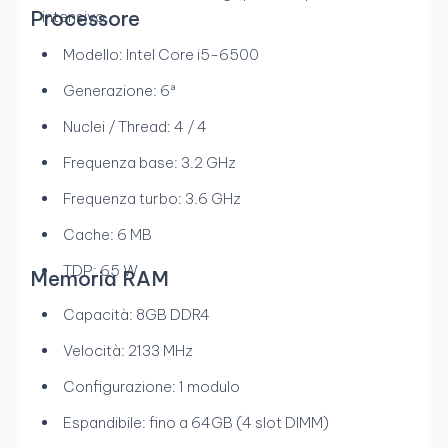
Processore
intensivo.
Modello: Intel Core i5-6500
Generazione: 6ª
Nuclei / Thread: 4 / 4
Frequenza base: 3.2 GHz
Frequenza turbo: 3.6 GHz
Cache: 6 MB
TDP: 65 W
Memoria RAM
Capacità: 8GB DDR4
Velocità: 2133 MHz
Configurazione: 1 modulo
Espandibile: fino a 64GB (4 slot DIMM)