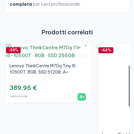
completa
per l'uso professionale.
Prodotti correlati
-59%
-64%
Lenovo ThinkCentre M70q Tiny I5
10500T, 8GB, SSD 512GB, A+
389,95 €
949,00 €
A+