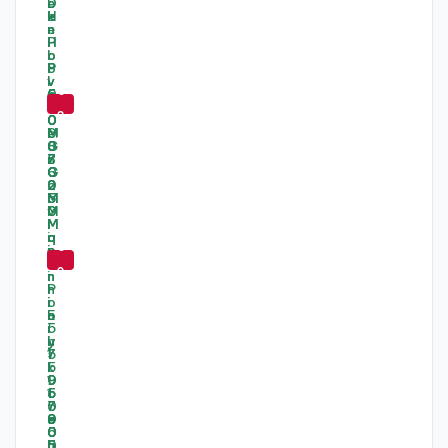
-
6
3
%
-
6
0
%