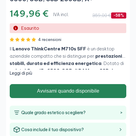
149,96 €
IVA incl.
359,00 €
-58%
Esaurito
4 recensioni
Il
Lenovo ThinkCentre M710s SFF
è un desktop
aziendale compatto che si distingue per
prestazioni
stabili, durata ed efficienza energetica
. Dotato di
un
Intel Core i5-6500
,
8GB di RAM
e un
SSD da
Leggi di più
256GB
, offre un'esperienza fluida nelle applicazioni da
ufficio, nella navigazione intensiva e nel multitasking. Il
Avvisami quando disponibile
suo formato
Small Form Factor
consente di
integrarlo facilmente in ნებისმunque spazio senza
rinunciare all'affidabilità professionale della gamma
Quale grado estetico scegliere?
>
ThinkCentre.
Cosa include il tuo dispositivo?