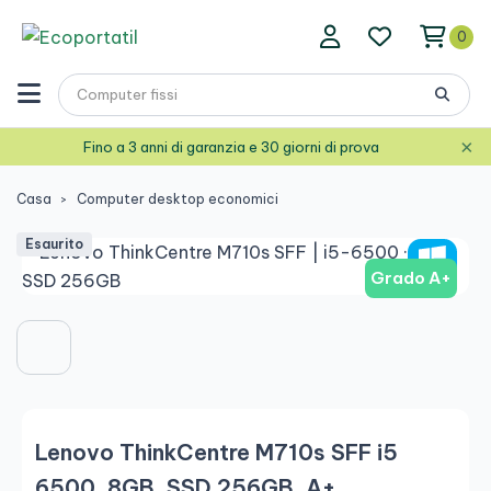
0
×
Fino a 3 anni di garanzia e 30 giorni di prova
Casa
Computer desktop economici
Esaurito
Grado A+
Lenovo ThinkCentre M710s SFF i5
6500, 8GB, SSD 256GB, A+