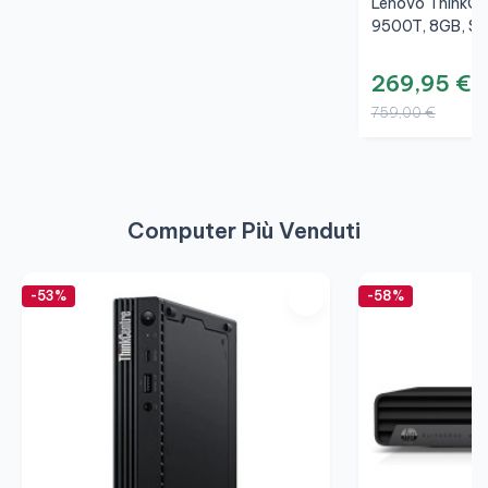
Lenovo ThinkCe
9500T, 8GB, S
269,95 €
759,00 €
Computer Più Venduti
-53%
-58%