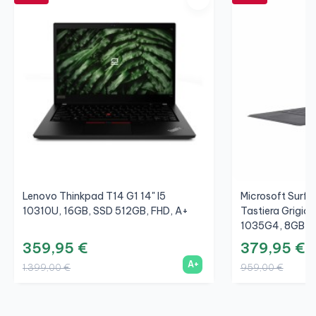
Lenovo Thinkpad T14 G1 14" I5
Microsoft Surfac
10310U, 16GB, SSD 512GB, FHD, A+
Tastiera Grigio/
1035G4, 8GB, S
359,95 €
379,95 €
A+
1.399,00 €
959,00 €