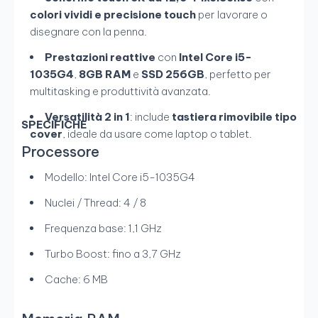
colori vividi e precisione touch
per lavorare o
disegnare con la penna.
Prestazioni reattive
con
Intel Core i5-
1035G4
,
8GB RAM
e
SSD 256GB
, perfetto per
multitasking e produttività avanzata.
Versatilità 2 in 1
: include
tastiera rimovibile tipo
SPECIFICHE
cover
, ideale da usare come laptop o tablet.
Processore
Modello: Intel Core i5-1035G4
Nuclei / Thread: 4 / 8
Frequenza base: 1,1 GHz
Turbo Boost: fino a 3,7 GHz
Cache: 6 MB