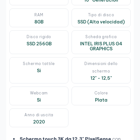
10º Generación
RAM
Tipo di disco
8GB
SSD (Alta velocidad)
Disco rigido
Scheda grafica
SSD 256GB
INTEL IRIS PLUS G4
GRAPHICS
Schermo tattile
Dimensioni dello
Si
schermo
12" - 12,5"
Webcam
Colore
Si
Plata
Anno di uscita
2020
Schermo touch 3K da 12,3" PixelSense
con