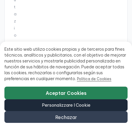
R
G
t
I
B
a
A
,
z
N
3
U
i
K
O
,
o
V
A
n
A
R
Este sitio web utiliza cookies propias y de terceros para fines
e
,
G
técnicos, analíticos y publicitarios, con el objetivo de mejorar
A
E
nuestros servicios y mostrarle publicidad personalizada en
—
—
—
—
—
—
—
—
—
—
+
N
(2)
(1)
función de sus hábitos de navegación. Puede aceptar todas
T
las cookies, rechazarlas o configurarlas según sus
O
G
,
preferencias en cualquier momento.
Política de Cookies
r
A
a
+
Aceptar Cookies
d
o
Personalizzare I Cookie
A
A
A+
USCITA
A
A+
A
A
A
A+
A
A+
Rechazar
S