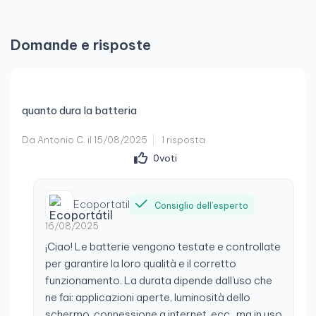
abbastanza a lungo. Mi manca solo trovare una penna
compatibile: quella che avevo per l’iPad non funziona
con questo dispositivo.
Domande e risposte
quanto dura la batteria
Di LUIS ANTONIO G.
il 30/05/2025
Recensione verificata
Da Antonio C. il 15/08/2025
1 risposta
Portatile
0
voti
Ottimo team e in 24 ore
Ecoportatil
Consiglio dell’esperto
16/08/2025
¡Ciao! Le batterie vengono testate e controllate
per garantire la loro qualità e il corretto
funzionamento. La durata dipende dall’uso che
ne fai: applicazioni aperte, luminosità dello
schermo, connessione a internet, ecc., ma in uso