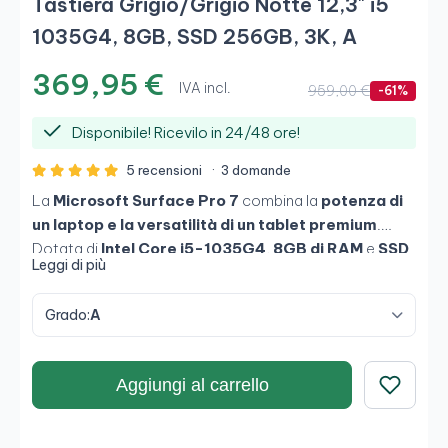
Tastiera Grigio/Grigio Notte 12,3" i5
1035G4, 8GB, SSD 256GB, 3K, A
369,95 €
IVA incl.
959,00 €
-61%
Disponibile! Ricevilo in 24/48 ore!
5 recensioni
·
3 domande
La
Microsoft Surface Pro 7
combina la
potenza di
un laptop e la versatilità di un tablet premium
.
Dotata di
Intel Core i5-1035G4
,
8GB di RAM
e
SSD
Leggi di più
da 256GB
, offre prestazioni fluide e silenziose per
lavorare, creare o studiare ovunque. Il suo
schermo
Grado:
A
touch PixelSense da 12,3" (3K)
garantisce una
nitidezza eccezionale, e la
tastiera rimovibile tipo
cover
consente di passare facilmente dalla modalità
Aggiungi al carrello
tablet a quella laptop. Ideale per i professionisti che
cercano
mobilità, design e produttività
.
Salva