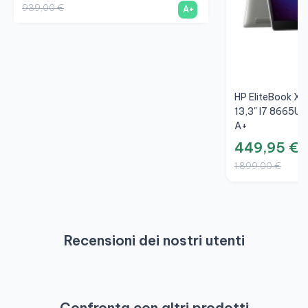
939,00 €
A+
HP EliteBook X
13,3" I7 8665U,
A+
449,95 €
1.899,00 €
Recensioni dei nostri utenti
Confronta con altri prodotti