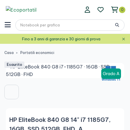
0
×
Fino a 3 anni di garanzia e 30 giorni di prova
Casa
Portatili economici
Esaurito
Grado A
HP EliteBook 840 G8 14" i7 1185G7,
16GB, SSD 512GB, FHD, A