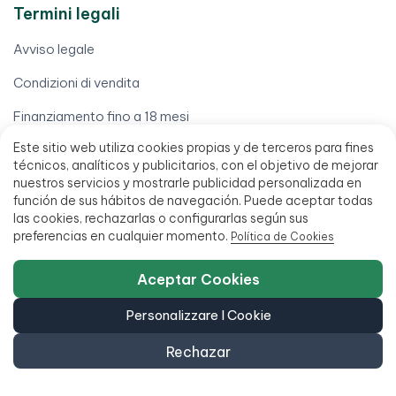
Termini legali
Avviso legale
Condizioni di vendita
Finanziamento fino a 18 mesi
Este sitio web utiliza cookies propias y de terceros para fines
Politica di accessibilità
técnicos, analíticos y publicitarios, con el objetivo de mejorar
nuestros servicios y mostrarle publicidad personalizada en
función de sus hábitos de navegación. Puede aceptar todas
las cookies, rechazarlas o configurarlas según sus
preferencias en cualquier momento.
Política de Cookies
951 20 47 46
Aceptar Cookies
C/ San Millán 27, 29013 Málaga, Spagna
Personalizzare I Cookie
L - V 9:00 - 14:00 / 15:00 - 18:00
Rechazar