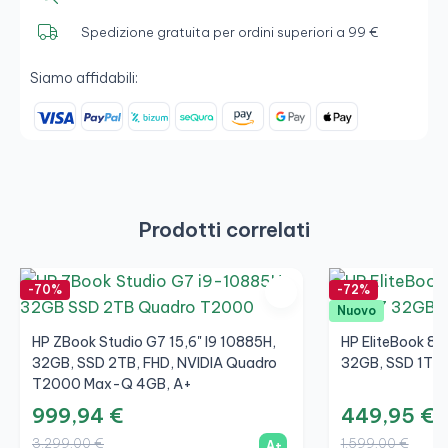
Spedizione gratuita per ordini superiori a 99 €
Siamo affidabili:
Prodotti correlati
-70%
-72%
Nuovo
HP ZBook Studio G7 15,6" I9 10885H,
HP EliteBook 83
32GB, SSD 2TB, FHD, NVIDIA Quadro
32GB, SSD 1TB,
T2000 Max-Q 4GB, A+
999,94 €
449,95 €
3.299,00 €
1.599,00 €
A+