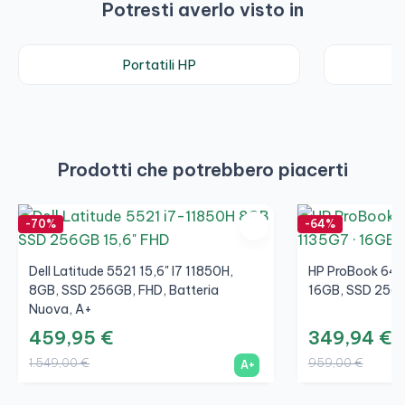
Potresti averlo visto in
Portatili HP
N
Prodotti che potrebbero piacerti
-70%
-64%
Dell Latitude 5521 15,6" I7 11850H,
HP ProBook 640 
8GB, SSD 256GB, FHD, Batteria
16GB, SSD 256G
Nuova, A+
459,95 €
349,94 €
1.549,00 €
959,00 €
A+