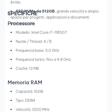
ibrido.
SSD NVMe da 512GB
, grande velocità e ampio
SPECIFICHE
spazio per progetti, applicazioni e documenti
Processore
professionali.
Modello: Intel Core i7-1185G7
Nuclei / Thread: 4 / 8
Frequenza base: 3,0 GHz
Frequenza turbo: fino a 4,8 GHz
Cache: 12 MB
Memoria RAM
Capacità: 16GB
Tipo: DDR4
Velocità: 3200 MHz