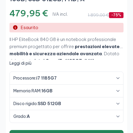
479,95 €
IVA incl.
1.899,00 €
-75%
Esaurito
Il HP EliteBook 840 G8 è un notebook professionale
premium progettato per offrire
prestazioni elevate,
mobilità e sicurezza aziendale avanzata
. Dotato
del potente
Intel Core i7-1185G7 di 11ª
Leggi di più
generazione
, abbinato a
16GB di RAM e SSD NVMe
da 512GB
, offre un'esperienza rapida e fluida nel
Processore:
i7 1185G7
multitasking, nella produttività intensiva e nel lavoro
professionale quotidiano. Il suo schermo
Full HD da 14
Memoria RAM:
16GB
pollici
e il design elegante e ultraleggero lo rendono
un'ottima scelta per smart working, ufficio e mobilità
Disco rigido:
SSD 512GB
aziendale.
Grado:
A