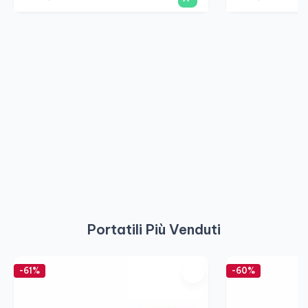
Portatili Più Venduti
-61%
-60%