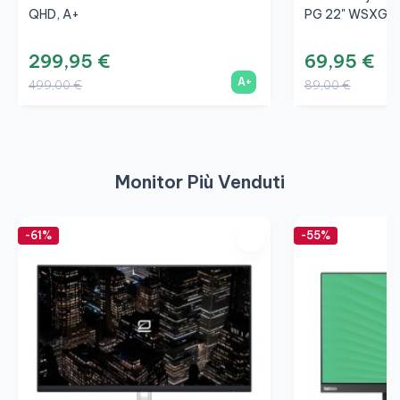
QHD, A+
PG 22" WSXGA+
299,95 €
69,95 €
A+
499,00 €
89,00 €
Monitor Più Venduti
-61%
-55%