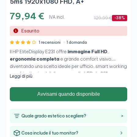
5ms 1920x1080 FHD, A+
79,94 €
IVA incl.
129,99 €
-38%
Esaurito
1 recensioni
·
1 domanda
Il HP EliteDisplay E231 offre
immagine Full HD
,
ergonomia completa
e grande comfort visivo,
diventando una scelta ideale per ufficio, smart working
e ambienti aziendali. Il suo pannello LED da 23″ con
Leggi di più
tempo di risposta di 5 ms garantisce nitidezza e fluidità
nelle attività quotidiane, mentre le ampie opzioni di
Avvisami quando disponibile
connettività consentono di integrarlo facilmente in
qualsiasi configurazione.
Quale grado estetico scegliere?
>
Cosa include il tuo monitor?