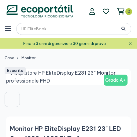
0
×
Fino a 3 anni di garanzia e 30 giorni di prova
Casa
Monitor
Esaurito
Grado A+
Monitor HP EliteDisplay E231 23" LED