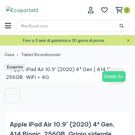
0
×
Fino a 3 anni di garanzia e 30 giorni di prova
Casa
Tablet Ricondizionati
Esaurito
Grado A+
Apple iPad Air 10.9" (2020) 4ª Gen,
A14 Bionic, 256GB, Grigio siderale,