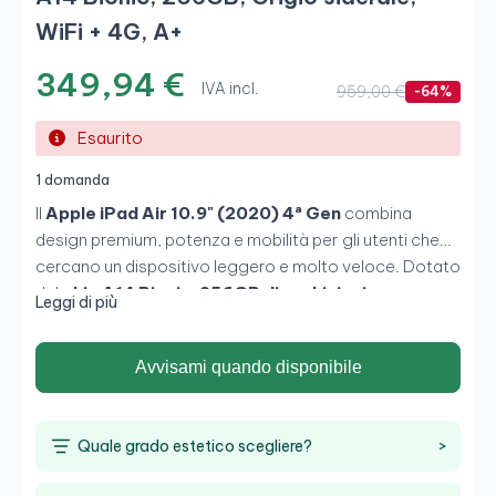
WiFi + 4G, A+
349,94 €
IVA incl.
959,00 €
-64%
Esaurito
1 domanda
Il
Apple iPad Air 10.9" (2020) 4ª Gen
combina
design premium, potenza e mobilità per gli utenti che
cercano un dispositivo leggero e molto veloce. Dotato
del
chip A14 Bionic
,
256GB di archiviazione
e
Leggi di più
connettività
WiFi + 4G
, offre prestazioni eccellenti per
produttività, editing leggero, studio e svago. Il suo
Avvisami quando disponibile
schermo
Liquid Retina da 10.9" con True Tone e
gamma P3
garantisce un'esperienza visiva di alta
qualità, ideale per lavorare, disegnare o fruire di
Quale grado estetico scegliere?
>
contenuti.