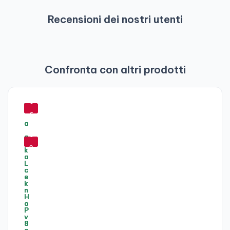
Recensioni dei nostri utenti
Confronta con altri prodotti
-
-
-
5
6
6
4
6
6
-
-
-
%
%
%
4
5
5
4
9
3
%
%
%