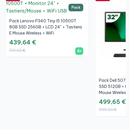
Pack
Pack Lenovo P340 Tiny I5 10500T
8GB SSD 256GB + LCD 24" + Tastiera
E Mouse Wireless + WiFi
439,64 €
919,00 €
A+
Pack Dell 5070 
SSD 512GB + LCD
Mouse Wireless 
499,65 €
999,00 €