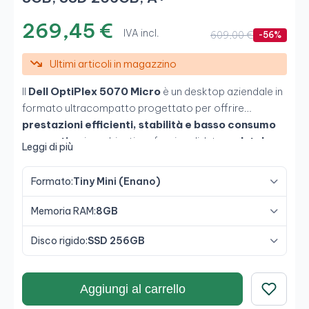
269,45 €
IVA incl.
609,00 €
-56%
Ultimi articoli in magazzino
Il
Dell OptiPlex 5070 Micro
è un desktop aziendale in
formato ultracompatto progettato per offrire
prestazioni efficienti, stabilità e basso consumo
energetico
in ambienti professionali. Integra
Intel
Leggi di più
Core i5-9500T a 6 core
,
8 GB di memoria DDR4
e
SSD da 256 GB
, garantendo agilità nelle attività
Formato:
Tiny Mini (Enano)
amministrative, nel software aziendale e nel lavoro
quotidiano negli uffici moderni.
Memoria RAM:
8GB
Disco rigido:
SSD 256GB
Aggiungi al carrello