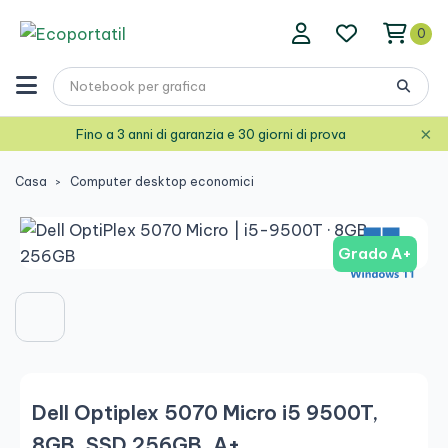
0
×
Fino a 3 anni di garanzia e 30 giorni di prova
Casa
Computer desktop economici
Grado A+
Dell Optiplex 5070 Micro i5 9500T,
8GB, SSD 256GB, A+