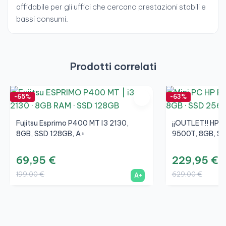
affidabile per gli uffici che cercano prestazioni stabili e
bassi consumi.
Prodotti correlati
-65%
-63%
Fujitsu Esprimo P400 MT I3 2130,
¡¡OUTLET!! HP P
8GB, SSD 128GB, A+
9500T, 8GB, S
69,95 €
229,95 €
199,00 €
629,00 €
A+