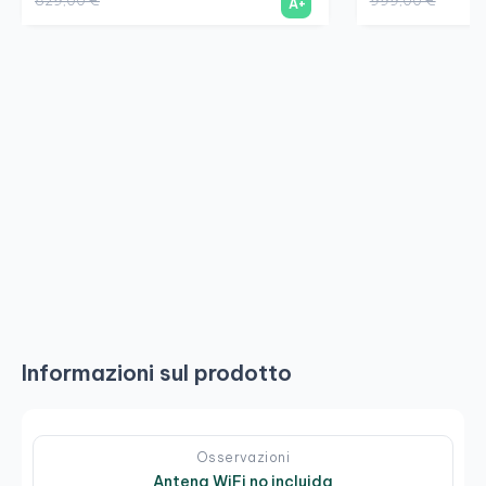
829,00 €
999,00 €
A+
Informazioni sul prodotto
Osservazioni
Antena WiFi no incluida