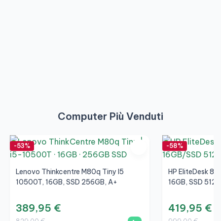
Computer Più Venduti
-53%
-58%
Lenovo Thinkcentre M80q Tiny I5
HP EliteDesk 80
10500T, 16GB, SSD 256GB, A+
16GB, SSD 512G
389,95 €
419,95 €