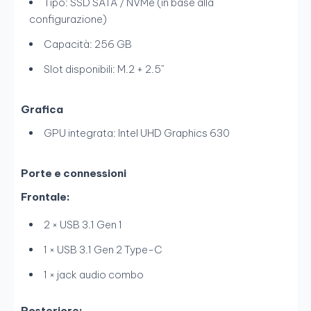
Tipo: SSD SATA / NVMe (in base alla
configurazione)
Capacità: 256 GB
Slot disponibili: M.2 + 2.5”
Grafica
GPU integrata: Intel UHD Graphics 630
Porte e connessioni
Frontale:
2 × USB 3.1 Gen 1
1 × USB 3.1 Gen 2 Type-C
1 × jack audio combo
Posteriore: