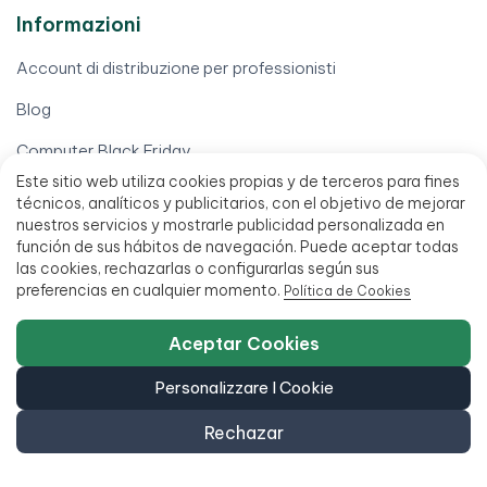
Informazioni
Account di distribuzione per professionisti
Blog
Computer Black Friday
Este sitio web utiliza cookies propias y de terceros para fines
Computer per scuole
técnicos, analíticos y publicitarios, con el objetivo de mejorar
nuestros servicios y mostrarle publicidad personalizada en
Eliminazione del certificato dati (ITAD)
función de sus hábitos de navegación. Puede aceptar todas
las cookies, rechazarlas o configurarlas según sus
Vendi il tuo cellulare
preferencias en cualquier momento.
Política de Cookies
Vendi il tuo computer
Aceptar Cookies
Vendi il tuo iPhone
Personalizzare I Cookie
Il tuo account
Rechazar
Diritto di recesso
Elaborare una garanzia