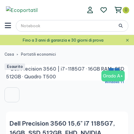
0
×
Fino a 3 anni di garanzia e 30 giorni di prova
Casa
Portatili economici
Esaurito
Grado A+
Dell Precision 3560 15,6" i7 1185G7,
16GB, SSD 512GB, FHD, NVIDIA