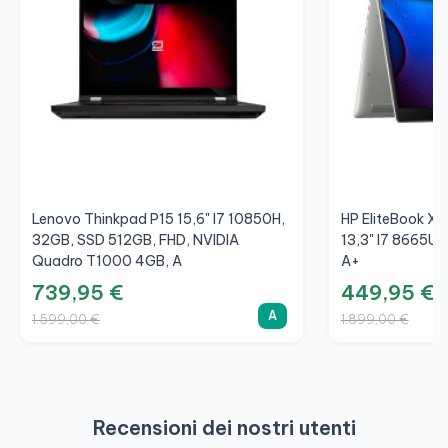
Lenovo Thinkpad P15 15,6" I7 10850H,
HP EliteBook X
32GB, SSD 512GB, FHD, NVIDIA
13,3" I7 8665U,
Quadro T1000 4GB, A
A+
739,95 €
449,95 €
A
1.599,00 €
1.899,00 €
Recensioni dei nostri utenti