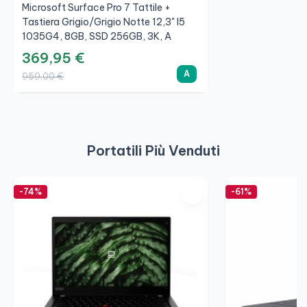
Microsoft Surface Pro 7 Tattile +
Tastiera Grigio/Grigio Notte 12,3" I5
1035G4, 8GB, SSD 256GB, 3K, A
369,95 €
A
959,00 €
Portatili Più Venduti
-74%
-61%