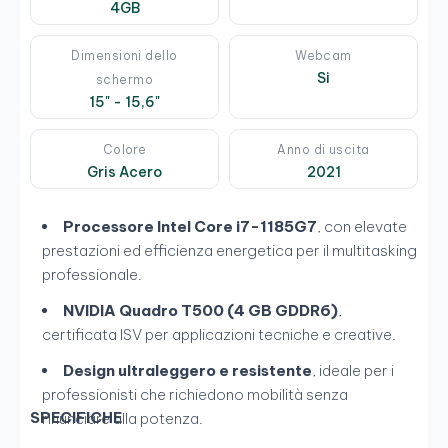
4GB
Dimensioni dello
Webcam
Si
schermo
15" - 15,6"
Colore
Anno di uscita
Gris Acero
2021
Processore Intel Core i7-1185G7
, con elevate
prestazioni ed efficienza energetica per il multitasking
professionale.
NVIDIA Quadro T500 (4 GB GDDR6)
,
certificata ISV per applicazioni tecniche e creative.
Design ultraleggero e resistente
, ideale per i
professionisti che richiedono mobilità senza
SPECIFICHE
rinunciare alla potenza.