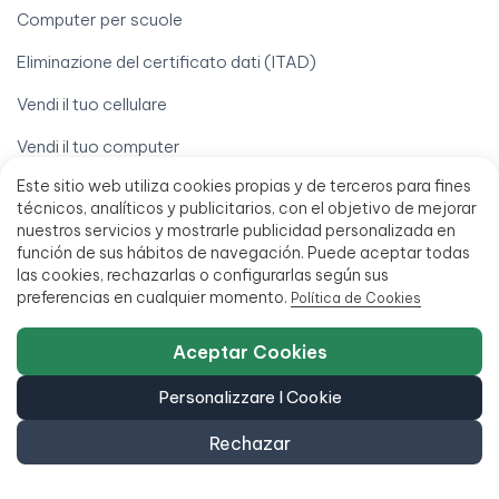
Computer per scuole
Eliminazione del certificato dati (ITAD)
Vendi il tuo cellulare
Vendi il tuo computer
Este sitio web utiliza cookies propias y de terceros para fines
Vendi il tuo iPhone
técnicos, analíticos y publicitarios, con el objetivo de mejorar
Il tuo account
nuestros servicios y mostrarle publicidad personalizada en
función de sus hábitos de navegación. Puede aceptar todas
las cookies, rechazarlas o configurarlas según sus
Diritto di recesso
preferencias en cualquier momento.
Política de Cookies
Elaborare una garanzia
Aceptar Cookies
I miei ordini
Personalizzare I Cookie
Il mio conto
Rechazar
Scarica la mia fattura
Trova il mio ordine