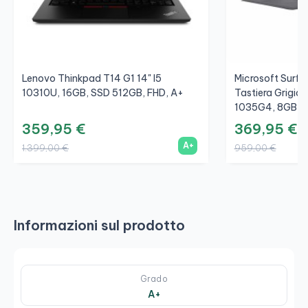
Lenovo Thinkpad T14 G1 14" I5
Microsoft Surfac
10310U, 16GB, SSD 512GB, FHD, A+
Tastiera Grigio/
1035G4, 8GB, S
359,95 €
369,95 €
A+
1.399,00 €
959,00 €
Informazioni sul prodotto
Grado
A+