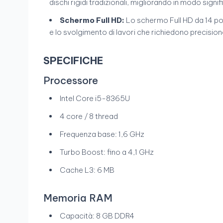
dischi rigidi tradizionali, migliorando in modo sign
Schermo Full HD:
Lo schermo Full HD da 14 polli
e lo svolgimento di lavori che richiedono precisione v
SPECIFICHE
Processore
Intel Core i5-8365U
4 core / 8 thread
Frequenza base: 1,6 GHz
Turbo Boost: fino a 4,1 GHz
Cache L3: 6 MB
Memoria RAM
Capacità: 8 GB DDR4