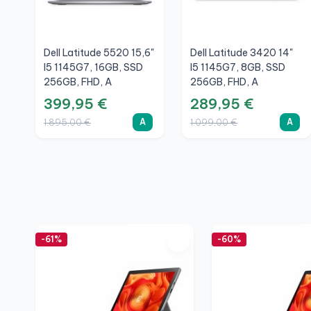
Dell Latitude 5520 15,6"
Dell Latitude 3420 14"
I5 1145G7, 16GB, SSD
I5 1145G7, 8GB, SSD
256GB, FHD, A
256GB, FHD, A
399,95 €
289,95 €
A
A
1.895,00 €
1.099,00 €
-61%
-60%