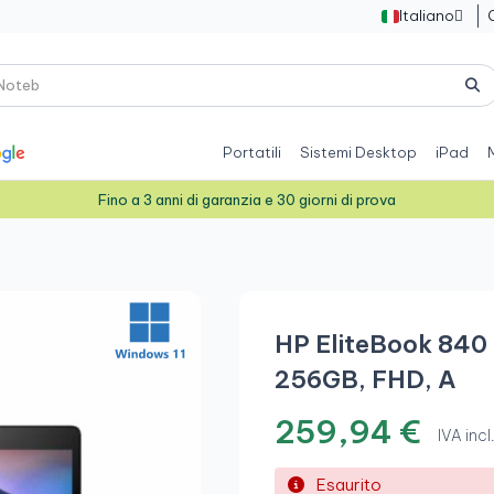
Italiano

Portatili
Sistemi Desktop
iPad
Fino a 3 anni di garanzia e 30 giorni di prova
HP EliteBook 840 
256GB, FHD, A
259,94 €
IVA incl
Esaurito