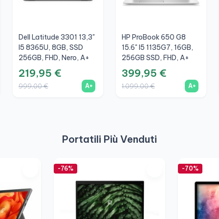
Dell Latitude 3301 13,3"
HP ProBook 650 G8
I5 8365U, 8GB, SSD
15.6" I5 1135G7, 16GB,
256GB, FHD, Nero, A+
256GB SSD, FHD, A+
219,95 €
399,95 €
A+
A+
999,00 €
1.099,00 €
Portatili Più Venduti
-76%
-70%