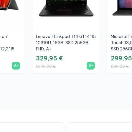
ro 7
Lenovo Thinkpad T14 G1 14" I5
Microsoft 
10310U, 16GB, SSD 256GB,
Touch 13,5
12,3" I5
FHD, A+
SSD 256GB
 256GB,
329,95 €
299,95
A+
A+
1.349,00 €
999,00 €