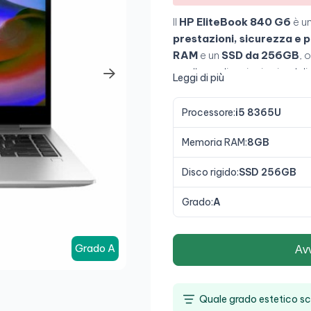
Il
HP EliteBook 840 G6
è un
prestazioni, sicurezza e p
RAM
e un
SSD da 256GB
, 
e nelle applicazioni aziendali
Leggi di più
spazio di lavoro in un format
mobilità
.
Processore:
i5 8365U
Memoria RAM:
8GB
Disco rigido:
SSD 256GB
Grado:
A
Grado A
Av
Quale grado estetico sc