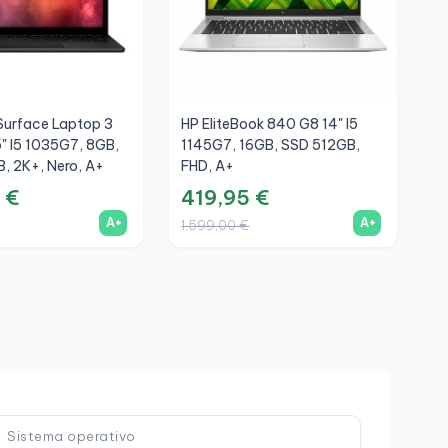
Surface Laptop 3
HP EliteBook 840 G8 14" I5
L
" I5 1035G7, 8GB,
1145G7, 16GB, SSD 512GB,
T
, 2K+, Nero, A+
FHD, A+
S
 €
419,95 €
2
A+
A+
1.599,00 €
9
Sistema operativo