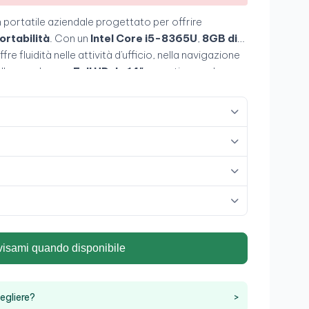
 portatile aziendale progettato per offrire
ortabilità
. Con un
Intel Core i5-8365U
,
8GB di
offre fluidità nelle attività d'ufficio, nella navigazione
. Il suo schermo
Full HD da 14"
garantisce un buon
o leggero e resistente, ideale per
professionisti in
Grado A
visami quando disponibile
egliere?
>