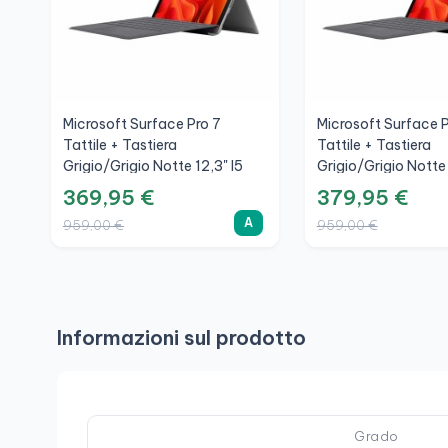
Microsoft Surface Pro 7
Microsoft Surface P
Tattile + Tastiera
Tattile + Tastiera
Grigio/Grigio Notte 12,3" I5
Grigio/Grigio Notte 
1035G4, 8GB, SSD 256GB,
1035G4, 8GB, SSD
369,95 €
379,95 €
3K, A
3K, A+
A
959,00 €
959,00 €
Informazioni sul prodotto
Grado