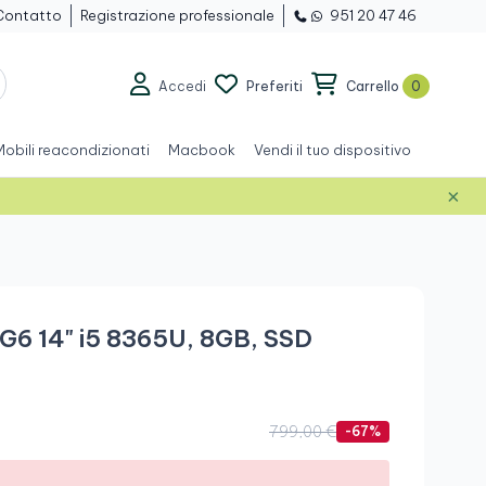
Contatto
Registrazione professionale
951 20 47 46
Accedi
Preferiti
Carrello
0
Mobili reacondizionati
Macbook
Vendi il tuo dispositivo
×
G6 14" i5 8365U, 8GB, SSD
.
799,00 €
-67%