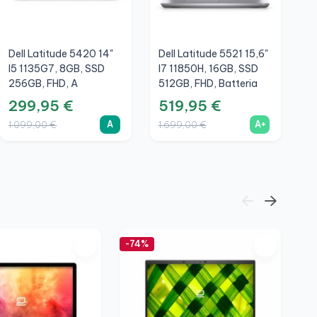
Dell Latitude 5420 14"
Dell Latitude 5521 15,6"
H
I5 1135G7, 8GB, SSD
I7 11850H, 16GB, SSD
1
256GB, FHD, A
512GB, FHD, Batteria
S
Nuova, A+
299,95 €
519,95 €
3
A
A+
1.099,00 €
1.699,00 €
1
-74%
-6