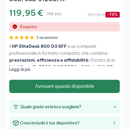
119,95 €
IVA incl.
399,00 €
-70%
Esaurito
2 recensioni
Il
HP EliteDesk 800 G3 SFF
è un computer
professionale in formato compatto che combina
prestazioni, efficienza e affidabilità
. Dotato di un
Intel Core i5-7500
,
8 GB DDR4
e
SSD da 512 GB
,
Leggi di più
offre un funzionamento rapido e silenzioso, perfetto
per uffici, aziende o smart working. Il suo design Small
Avvisami quando disponibile
Form Factor consente di risparmiare spazio senza
rinunciare a potenza né connettività, includendo
WiFi
integrato
per la massima comodità.
Quale grado estetico scegliere?
>
Cosa include il tuo dispositivo?