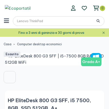
0
×
Fino a 3 anni di garanzia e 30 giorni di prova
Casa
Computer desktop economici
Esaurito
Grado A+
HP EliteDesk 800 G3 SFF, i5 7500,
8GB, SSD 512GB, A+