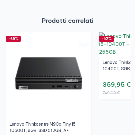
Prodotti correlati
-65%
-52%
Lenovo Thinkcen
10400T, 8GB, 
359,95 €
749,00 €
Lenovo Thinkcentre M90q Tiny I5
10500T, 8GB, SSD 512GB, A+