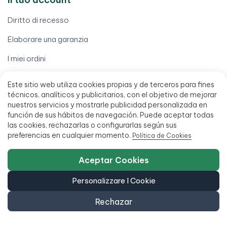
Diritto di recesso
Elaborare una garanzia
I miei ordini
Il mio conto
Este sitio web utiliza cookies propias y de terceros para fines
técnicos, analíticos y publicitarios, con el objetivo de mejorar
Scarica la mia fattura
nuestros servicios y mostrarle publicidad personalizada en
función de sus hábitos de navegación. Puede aceptar todas
Trova il mio ordine
las cookies, rechazarlas o configurarlas según sus
Termini legali
preferencias en cualquier momento.
Política de Cookies
Avviso legale
Aceptar Cookies
Condizioni di vendita
Personalizzare I Cookie
Finanziamento fino a 18 mesi
Rechazar
Politica di accessibilità