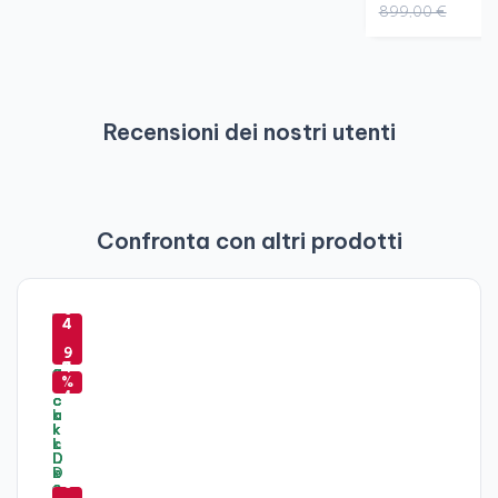
899,00 €
Recensioni dei nostri utenti
Confronta con altri prodotti
-
-
-
-
5
-
4
4
6
4
7
-
2
9
9
%
8
4
%
%
%
%
4
%
-
5