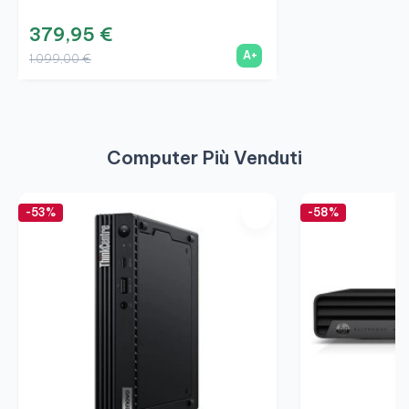
379,95 €
A+
1.099,00 €
Computer Più Venduti
-53%
-58%