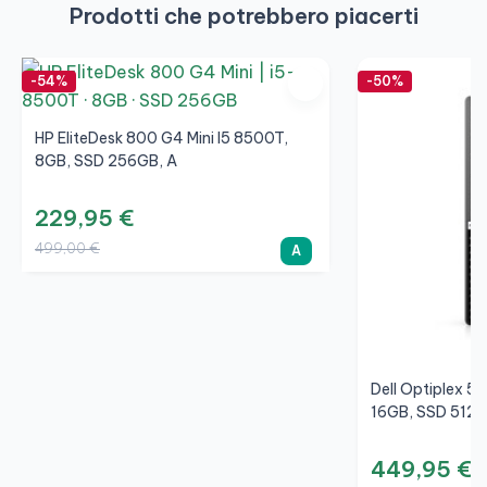
Prodotti che potrebbero piacerti
-54%
-50%
HP EliteDesk 800 G4 Mini I5 8500T,
8GB, SSD 256GB, A
229,95 €
499,00 €
A
Dell Optiplex 5
16GB, SSD 512G
449,95 €