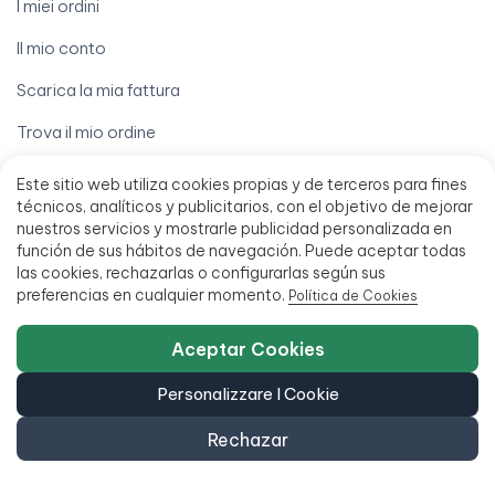
I miei ordini
Il mio conto
Scarica la mia fattura
Trova il mio ordine
Termini legali
Este sitio web utiliza cookies propias y de terceros para fines
técnicos, analíticos y publicitarios, con el objetivo de mejorar
Avviso legale
nuestros servicios y mostrarle publicidad personalizada en
función de sus hábitos de navegación. Puede aceptar todas
Condizioni di vendita
las cookies, rechazarlas o configurarlas según sus
preferencias en cualquier momento.
Política de Cookies
Finanziamento fino a 18 mesi
Politica di accessibilità
Aceptar Cookies
Personalizzare I Cookie
Rechazar