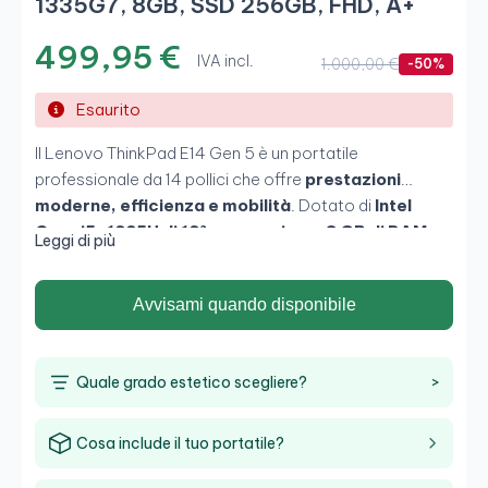
1335G7, 8GB, SSD 256GB, FHD, A+
499,95 €
IVA incl.
1.000,00 €
-50%
Esaurito
Il Lenovo ThinkPad E14 Gen 5 è un portatile
professionale da 14 pollici che offre
prestazioni
moderne, efficienza e mobilità
. Dotato di
Intel
Core i5-1335U di 13ª generazione, 8 GB di RAM e
Leggi di più
SSD da 256 GB
, consente di lavorare con fluidità nelle
attività d’ufficio e nel multitasking quotidiano. Il suo
Avvisami quando disponibile
schermo
Full HD antiriflesso
e il design compatto lo
rendono un’ottima scelta per
aziende, smart
working e utenti che cercano portabilità e
Quale grado estetico scegliere?
>
produttività
.
Cosa include il tuo portatile?