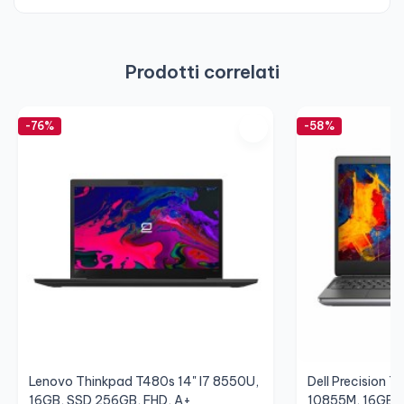
Prodotti correlati
-76%
-58%
Lenovo Thinkpad T480s 14" I7 8550U,
Dell Precision 
16GB, SSD 256GB, FHD, A+
10855M, 16GB, 