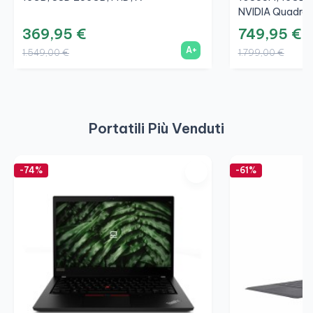
NVIDIA Quadro
369,95 €
749,95 €
A+
1.549,00 €
1.799,00 €
Portatili Più Venduti
-74%
-61%