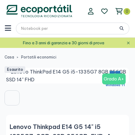
0
×
Fino a 3 anni di garanzia e 30 giorni di prova
Casa
Portatili economici
Esaurito
Grado A+
Lenovo Thinkpad E14 G5 14" i5