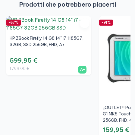
Prodotti che potrebbero piacerti
-67%
-91%
HP ZBook Firefly 14 G8 14" I7 1185G7,
32GB, SSD 256GB, FHD, A+
599,95 €
1.799,00 €
A+
¡¡OUTLET!! Pan
G1 MK5 Touch 1
256GB, FHD, 4
159,95 €