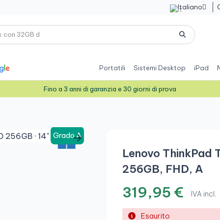
Italiano

Portatili
Sistemi Desktop
iPad
Fino a 3 anni di garanzia e 30 giorni di prova
Grado A
Lenovo ThinkPad T
256GB, FHD, A
319,95 €
IVA incl.
Esaurito