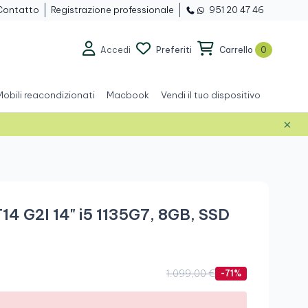
Contatto
Registrazione professionale
951 20 47 46
Accedi
Preferiti
Carrello
0
Mobili reacondizionati
Macbook
Vendi il tuo dispositivo
×
Grado A
14 G2I 14" i5 1135G7, 8GB, SSD
1.099,00 €
-71%