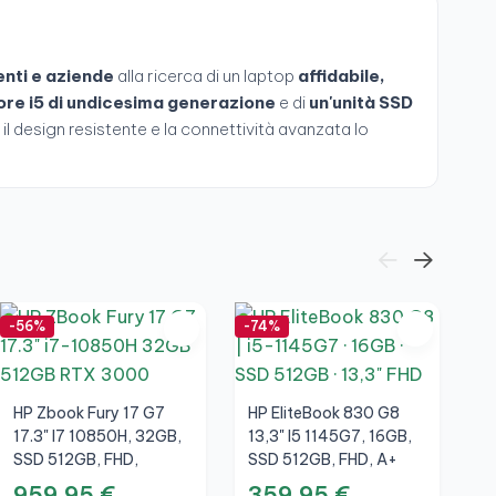
enti e aziende
alla ricerca di un laptop
affidabile,
ore i5 di undicesima generazione
e di
un'unità SSD
 il design resistente e la connettività avanzata lo
-56%
-74%
-7
HP Zbook Fury 17 G7
HP EliteBook 830 G8
17.3" I7 10850H, 32GB,
13,3" I5 1145G7, 16GB,
SSD 512GB, FHD,
SSD 512GB, FHD, A+
NVIDIA Quadro RTX
959,95 €
359,95 €