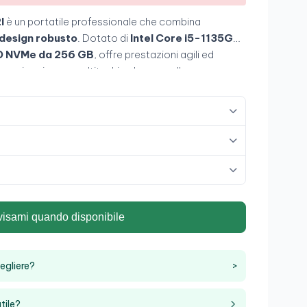
I
è un portatile professionale che combina
e design robusto
. Dotato di
Intel Core i5-1135G7
,
D NVMe da 256 GB
, offre prestazioni agili ed
io, navigazione e multitasking leggero. Il suo
flesso
, la tastiera retroilluminata e il telaio di qualità
lta ideale per
professionisti, studenti e aziende
.
visami quando disponibile
egliere?
>
tile?