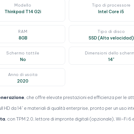
Modello
Tipo di processore
Thinkpad T14 G2i
Intel Core i5
RAM
Tipo di disco
8GB
SSD (Alta velocidad)
Schermo tattile
Dimensioni dello scher
No
14"
Anno di uscita
2020
generazione
, che offre elevate prestazioni ed efficienza per le att
l HD da 14" e materiali di qualità enterprise, pronto per un uso int
eta
, con TPM 2.0, lettore di impronte digitali (opzionale), Wi-Fi 6