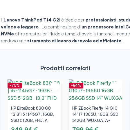
Il
Lenovo ThinkPad T14 G2i
è ideale per
professionisti, stud
veloce e leggero
. La combinazione di
un processore Intel C
NVMe
offre prestazioni fluide e tempi di avvio istantanei, mentre
rendono uno
strumento di lavoro durevole ed efficiente
.
Prodotti correlati
-75%
-64%
HP EliteBook 830 G8
HP ZBook Firefly 14 G10
13,3" I5 1145G7, 16GB,
14" I7 1365U, 16GB, SSD
SSD 512GB, FHD, A
512GB, WUXGA, A+
349,94 €
799,96 €