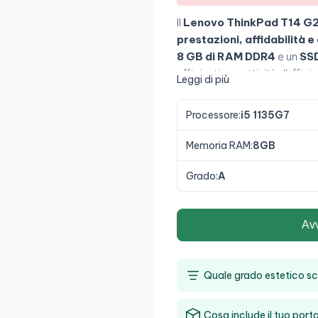
Il
Lenovo ThinkPad T14 G2
prestazioni, affidabilità 
8 GB di RAM DDR4
e un
SS
efficienti per attività d'uffic
Leggi di più
schermo FHD da 14" antiri
ThinkPad lo rendono una sce
Processore:
i5 1135G7
Memoria RAM:
8GB
Grado:
A
Av
Quale grado estetico sc
Cosa include il tuo porta