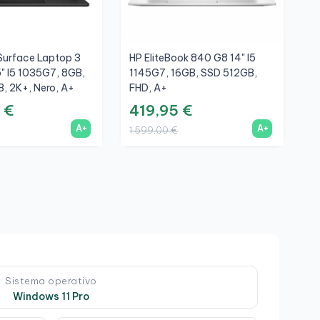
Surface Laptop 3
HP EliteBook 840 G8 14" I5
L
" I5 1035G7, 8GB,
1145G7, 16GB, SSD 512GB,
T
, 2K+, Nero, A+
FHD, A+
S
 €
419,95 €
2
A+
A+
1.599,00 €
9
Sistema operativo
Windows 11 Pro