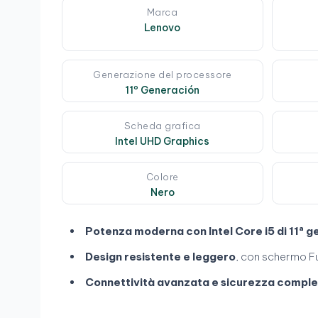
Marca
Lenovo
Generazione del processore
11º Generación
Scheda grafica
Intel UHD Graphics
Colore
Nero
Potenza moderna con Intel Core i5 di 11ª 
Design resistente e leggero
, con schermo Ful
Connettività avanzata e sicurezza compl