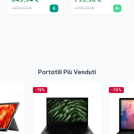
1.399,00 €
2.199,00 €
A
A+
Portatili Più Venduti
-76%
-70%