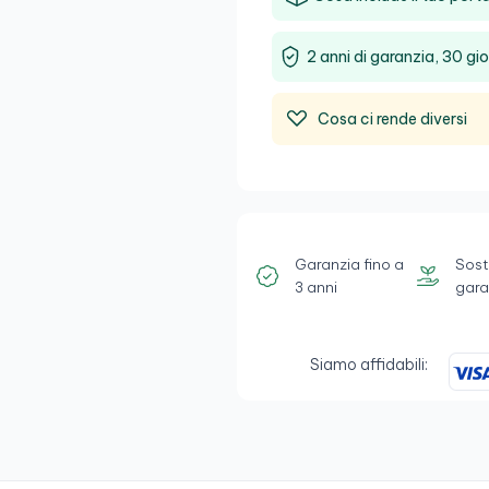
2 anni di garanzia, 30 gio
Cosa ci rende diversi
Garanzia fino a
Sost
3 anni
gara
Siamo affidabili: