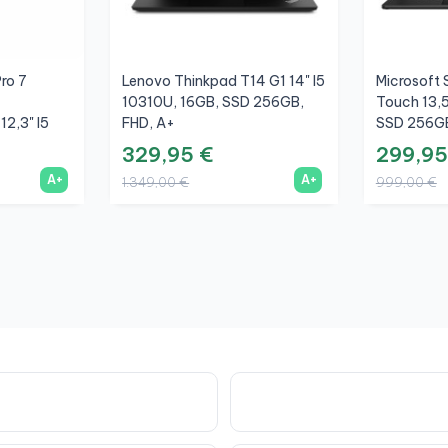
ro 7
Lenovo Thinkpad T14 G1 14" I5
Microsoft 
10310U, 16GB, SSD 256GB,
Touch 13,5
12,3" I5
FHD, A+
SSD 256GB
 256GB,
329,95 €
299,95
A+
A+
1.349,00 €
999,00 €