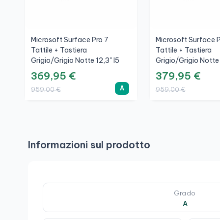
Microsoft Surface Pro 7
Microsoft Surface P
Tattile + Tastiera
Tattile + Tastiera
Grigio/Grigio Notte 12,3" I5
Grigio/Grigio Notte 
1035G4, 8GB, SSD 256GB,
1035G4, 8GB, SSD
369,95 €
379,95 €
3K, A
3K, A+
A
959,00 €
959,00 €
Informazioni sul prodotto
Grado
A