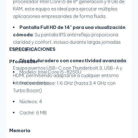
procesador Intel Core i5 de 8ª generación y 8 GB de
RAM, este equipo es ideal para ejecutar múltiples
aplicaciones empresariales de forma fluida.
Pantalla Full HD de 14" para una visualización
cómoda
: Su pantalla IPS antirreflejo proporciona
claridad y confort, incluso durante largas jornadas
ESPECIFICACIONES
laborales.
Diseño duradero con conectividad avanzada
:
Procesador
Equipa puertos USB-C con Thunderbolt 3, USB-A y
Modelo: Intel Core i5-8250U
HDMI, permitiendo adaptarse a cualquier entorno
laboral moderno.
Frecuencia base: 1.6 GHz (hasta 3.4 GHz con
Turbo Boost)
Núcleos: 4
Caché: 6 MB
Memoria