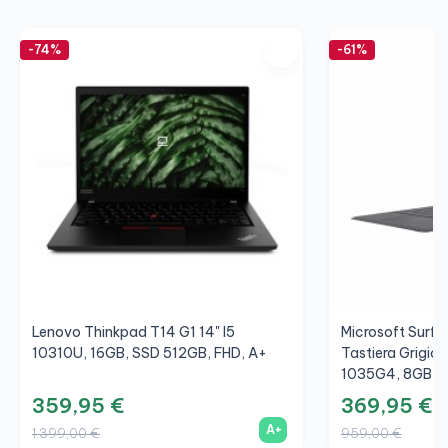
-74%
-61%
Lenovo Thinkpad T14 G1 14" I5
Microsoft Surfac
10310U, 16GB, SSD 512GB, FHD, A+
Tastiera Grigio/
1035G4, 8GB, S
359,95 €
369,95 €
A+
1.399,00 €
959,00 €