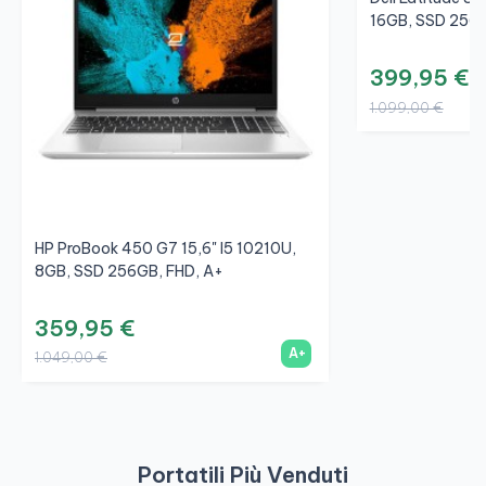
16GB, SSD 256G
399,95 €
1.099,00 €
HP ProBook 450 G7 15,6" I5 10210U,
8GB, SSD 256GB, FHD, A+
359,95 €
A+
1.049,00 €
Portatili Più Venduti