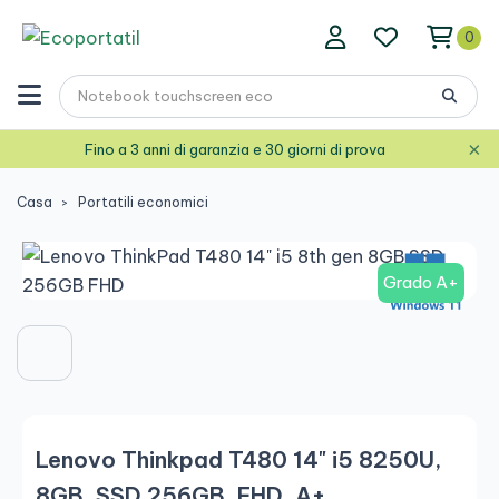
0
×
Fino a 3 anni di garanzia e 30 giorni di prova
Casa
Portatili economici
Grado A+
Lenovo Thinkpad T480 14" i5 8250U,
8GB, SSD 256GB, FHD, A+