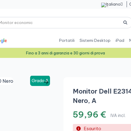
Italiano

Portatili
Sistemi Desktop
iPad
Fino a 3 anni di garanzia e 30 giorni di prova
Grado A
Monitor Dell E23
Nero, A
59,96 €
IVA incl.
Esaurito