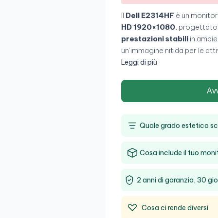
Il
Dell E2314HF
è un monitor
HD 1920×1080
, progettato
prestazioni stabili
in ambien
un’immagine nitida per le att
garantiscono la compatibilità
Leggi di più
funzionale orientata alla
pro
Av
Quale grado estetico sc
Cosa include il tuo moni
2 anni di garanzia, 30 gio
Cosa ci rende diversi