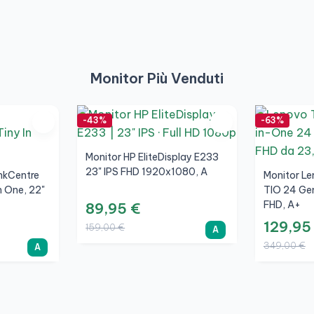
Monitor Più Venduti
-43%
-63%
Monitor HP EliteDisplay E233
23" IPS FHD 1920x1080, A
nkCentre
Monitor Le
n One, 22"
TIO 24 Gen
FHD, A+
89,95 €
129,95
159,00 €
A
349,00 €
A