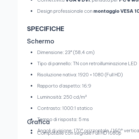
Design professionale con
montaggio VESA 1
SPECIFICHE
Schermo
Dimensione: 23″ (58,4 cm)
Tipo di pannello: TN con retroilluminazione LED
Risoluzione nativa: 1920 × 1080 (Full HD)
Rapporto d'aspetto: 16:9
Luminosità: 250 cd/m²
Contrasto: 1000:1 statico
Tempo di risposta: 5 ms
Grafica
Angoli di visione: 170° orizzontale / 160° vertica
Compatibile con segnale Full HD 1080p