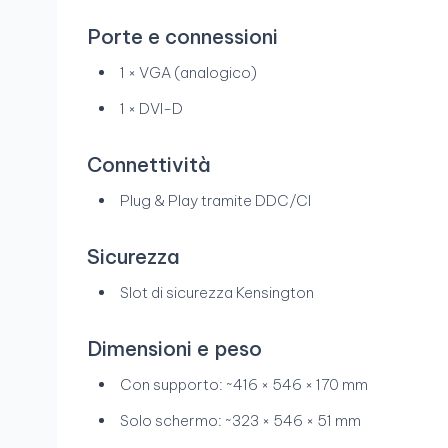
Porte e connessioni
1 × VGA (analogico)
1 × DVI-D
Connettività
Plug & Play tramite DDC/CI
Sicurezza
Slot di sicurezza Kensington
Dimensioni e peso
Con supporto: ~416 × 546 × 170 mm
Solo schermo: ~323 × 546 × 51 mm