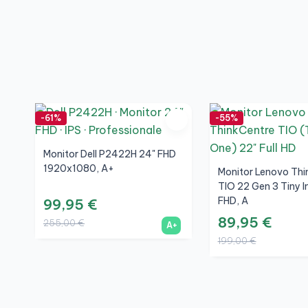
-61%
-55%
Monitor Dell P2422H 24" FHD
1920x1080, A+
Monitor Lenovo Thi
TIO 22 Gen 3 Tiny I
FHD, A
99,95 €
89,95 €
255,00 €
A+
199,00 €