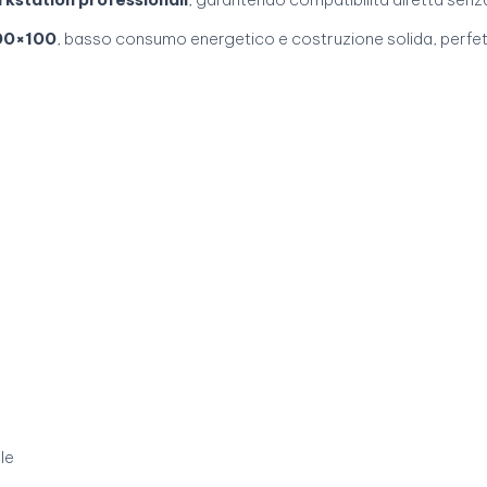
00×100
, basso consumo energetico e costruzione solida, perfe
le