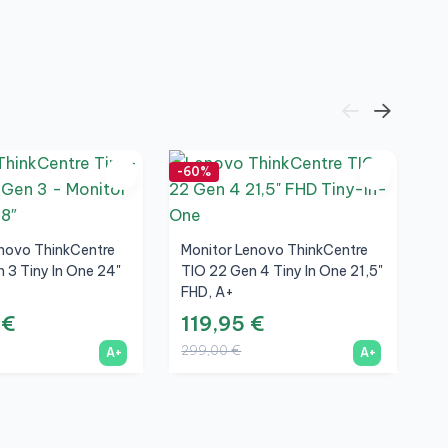
1
-60%
-7
novo ThinkCentre
Monitor Lenovo ThinkCentre
 3 Tiny In One 24"
TIO 22 Gen 4 Tiny In One 21,5"
FHD, A+
 €
119,95 €
299,00 €
A+
A+
M
T
F