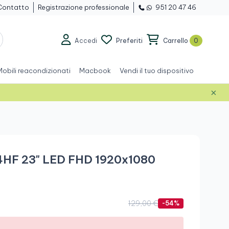
Contatto
Registrazione professionale
951 20 47 46
Accedi
Preferiti
Carrello
0
Mobili reacondizionati
Macbook
Vendi il tuo dispositivo
×
Grado A
14HF 23" LED FHD 1920x1080
129,00 €
-54%