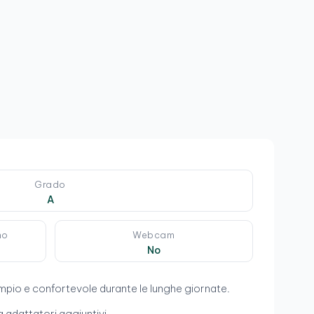
1
3
Grado
A
mo
Webcam
No
ampio e confortevole durante le lunghe giornate.
 adattatori aggiuntivi.