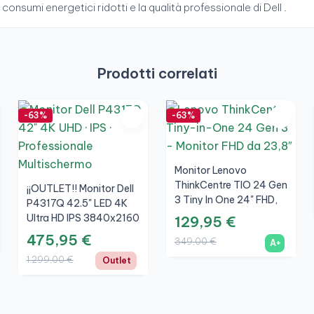
consumi energetici ridotti e la qualità professionale di Dell .
Prodotti correlati
-63%
-63%
Monitor Lenovo
ThinkCentre TIO 24 Gen
¡¡OUTLET!! Monitor Dell
3 Tiny In One 24" FHD,
P4317Q 42.5" LED 4K
A+
Ultra HD IPS 3840x2160
129,95 €
475,95 €
349,00 €
A+
1.299,00 €
Outlet