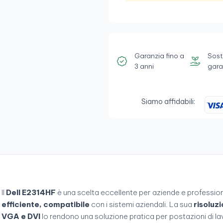
Garanzia fino a
Sost
3 anni
gara
Siamo affidabili:
Il
Dell E2314HF
è una scelta eccellente per aziende e professio
efficiente, compatibile
con i sistemi aziendali. La sua
risoluzi
VGA e DVI
lo rendono una soluzione pratica per postazioni di la