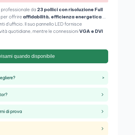
 professionale da
23 pollici con risoluzione Full
 per offrire
affidabilità, efficienza energetica e
ti d’ufficio. Il suo pannello LED fornisce
ività quotidiane, mentre le connessioni
VGA e DVI
 con dispositivi aziendali. È una soluzione robusta e
duttività e al lavoro continuativo
.
visami quando disponibile
egliere?
>
tor?
rni di prova