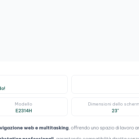
do!
Modello
Dimensioni dello scher
E2314H
23"
avigazione web e multitasking
, offrendo uno spazio di lavoro 
kstation professionali
, garantendo compatibilità diretta senza