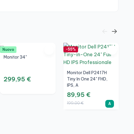
-55%
-5
Nuovo
Monitor 34"
Monitor Dell P2417H
299,95 €
Tiny In One 24" FHD,
IPS, A
89,95 €
199,00 €
A
M
T
I
9