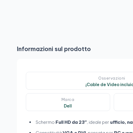
Informazioni sul prodotto
Osservazioni
¡Cable de Video inclui
Marca
Dell
Schermo
Full HD da 23″
, ideale per
ufficio, n
Connettività
VGA e DVI
, pensata per
PC e wor