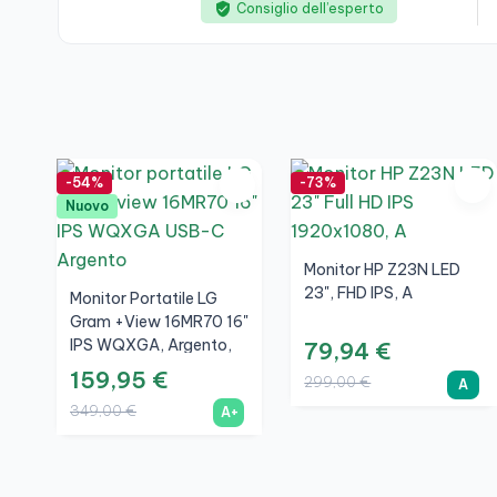
Consiglio dell’esperto
-54%
-73%
Nuovo
Monitor HP Z23N LED
23", FHD IPS, A
Monitor Portatile LG
Gram +view 16MR70 16"
IPS WQXGA, Argento,
79,94 €
A+
159,95 €
299,00 €
A
349,00 €
A+