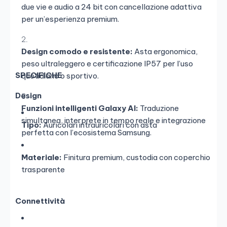
due vie e audio a 24 bit con cancellazione adattiva
per un’esperienza premium.
Design comodo e resistente:
Asta ergonomica,
peso ultraleggero e certificazione IP57 per l’uso
SPECIFICHE
quotidiano o sportivo.
Design
Funzioni intelligenti Galaxy AI:
Traduzione
simultanea, interprete in tempo reale e integrazione
Tipo:
Auricolari intrauricolari con asta
perfetta con l’ecosistema Samsung.
Materiale:
Finitura premium, custodia con coperchio
trasparente
Connettività