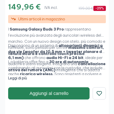
149,96 €
IVA incl.
199,00 €
-25%
Ultimi articoli in magazzino
I
Samsung Galaxy Buds 3 Pro
rappresentano
l’evoluzione più avanzata degli auricolari wireless del
marchio. Con un nuovo design con stelo, più comodo e
Dispongono di un sistema di
altoparlanti dinamici a
raffinato, sono pensati per offrire
massimo comfort,
due vie (woofer da 10,5 mm + tweeter planare da
tenuta sicura e controllo touch preciso
.
6,1 mm)
che offrono
audio Hi-Fi a 24 bit
, ideale per
La batteria offre fino a
30 ore di autonomia
audiofili e utenti esigenti. Integrano una
cancellazione
combinando gli auricolari con la custodia, che include
attiva del rumore (ANC)
intelligente che si adatta
anche
ricarica wireless
. Sono resistenti a polvere e
all’ambiente e consente di godere di un’esperienza
Leggi di più
acqua con certificazione
IP57
e integrano inoltre
immersiva senza interruzioni.
funzioni esclusive di
Galaxy AI
come traduzione
simultanea e interprete, quando sono collegati a
Aggiungi al carrello
dispositivi Galaxy compatibili.
Salva