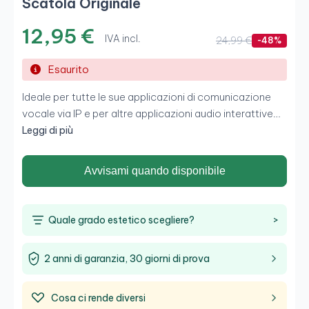
Scatola Originale
12,95 €
IVA incl.
24,99 €
-48%
Esaurito
Ideale per tutte le sue applicazioni di comunicazione
vocale via IP e per altre applicazioni audio interattive
per PC. Tecnologia esclusiva di filtraggio e
Leggi di più
amplificazione per eliminare i rumori di fondo
indesiderati.Se desidera approfittare di questa
offerta
Avvisami quando disponibile
di
cuffie economiche ricondizionate
che unisce
potenza ed estetica con
spedizione GRATIS
e
due
anni di GARANZIA,
basta un solo clic.
Quale grado estetico scegliere?
>
2 anni di garanzia, 30 giorni di prova
Cosa ci rende diversi