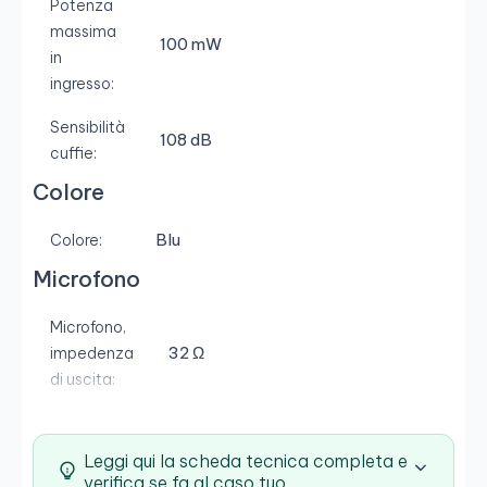
Potenza
massima
100 mW
in
ingresso:
Sensibilità
108 dB
cuffie:
Colore
Blu
Colore:
Microfono
Microfono,
32 Ω
impedenza
di uscita:
Leggi qui la scheda tecnica completa e
verifica se fa al caso tuo